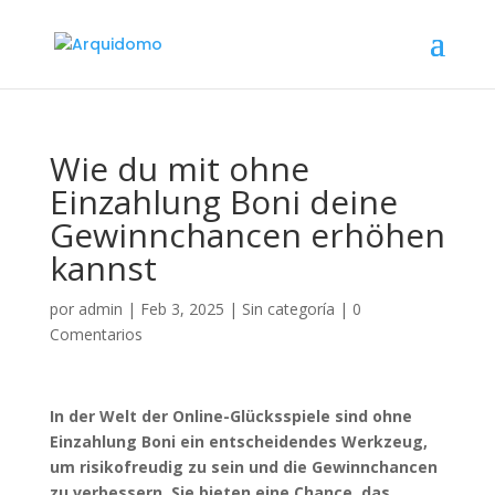
Wie du mit ohne
Einzahlung Boni deine
Gewinnchancen erhöhen
kannst
por
admin
|
Feb 3, 2025
|
Sin categoría
|
0
Comentarios
In der Welt der Online-Glücksspiele sind ohne
Einzahlung Boni ein entscheidendes Werkzeug,
um risikofreudig zu sein und die Gewinnchancen
zu verbessern. Sie bieten eine Chance, das