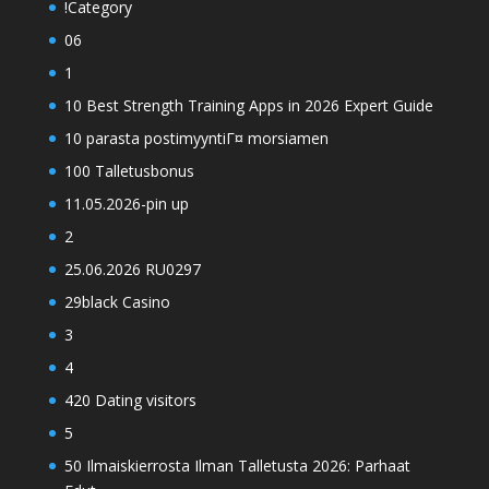
!Category
06
1
10 Best Strength Training Apps in 2026 Expert Guide
10 parasta postimyyntiГ¤ morsiamen
100 Talletusbonus
11.05.2026-pin up
2
25.06.2026 RU0297
29black Casino
3
4
420 Dating visitors
5
50 Ilmaiskierrosta Ilman Talletusta 2026: Parhaat