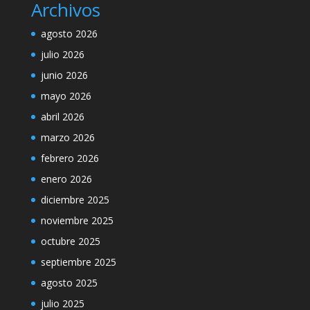
Archivos
agosto 2026
julio 2026
junio 2026
mayo 2026
abril 2026
marzo 2026
febrero 2026
enero 2026
diciembre 2025
noviembre 2025
octubre 2025
septiembre 2025
agosto 2025
julio 2025