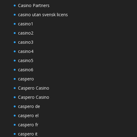
Casino Partners
casino utan svensk licens
casino1
casino2
casino3
casino4
casino5
casino6
caspero
Caspero Casino
Caspero Casino
caspero de
caspero el
caspero fr
caspero it