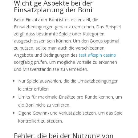
Wichtige Aspekte bei der
Einsatzplanung der Boni
Beim Einsatz der Boni ist es essenziell, die
Einsatzbedingungen genau zu verstehen. Das Beispiel
zeigt, dass bestimmte Spiele oder Kategorien
ausgeschlossen sein können. Um den Bonus optimal
zu nutzen, sollte man auch die verschiedenen
Angebote und Bedingungen des
test afkspin casino
sorgfältig prüfen, um mögliche Vorteile zu erkennen
und Missverständnisse zu vermeiden.
Nur Spiele auswählen, die die Umsatzbedingungen
leichter erfüllen.
Limits für maximale Einsätze pro Runde kennen, um
die Boni nicht zu verlieren.
Eigene Gewinn- und Verlustziele setzen, um das Spiel
kontrolliert zu steuern.
Fehler, die bei der Nutzung von