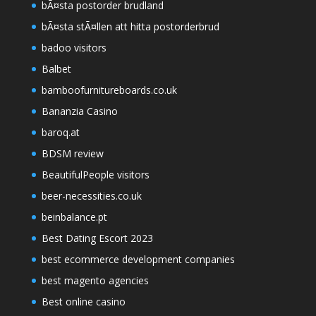
bÃ¤sta postorder brudland
bÃ¤sta stÃ¤llen att hitta postorderbrud
badoo visitors
Balbet
bamboofurnitureboards.co.uk
Bananzia Casino
baroq.at
BDSM review
BeautifulPeople visitors
beer-necessities.co.uk
beinbalance.pt
Best Dating Escort 2023
best ecommerce development companies
best magento agencies
Best online casino