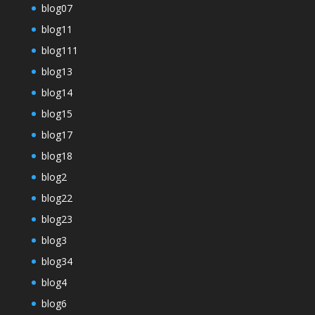
blog07
blog11
blog111
blog13
blog14
blog15
blog17
blog18
blog2
blog22
blog23
blog3
blog34
blog4
blog6