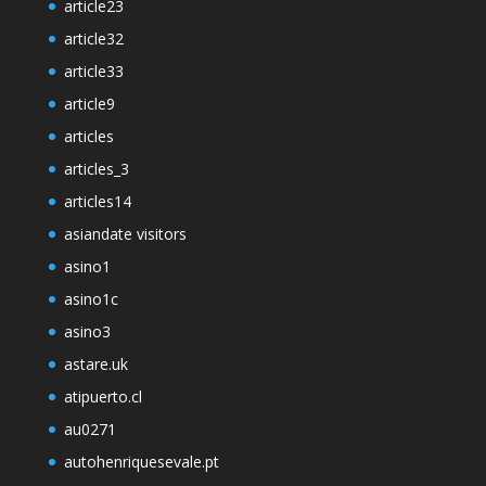
article23
article32
article33
article9
articles
articles_3
articles14
asiandate visitors
asino1
asino1c
asino3
astare.uk
atipuerto.cl
au0271
autohenriquesevale.pt