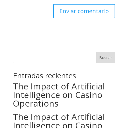
Buscar
Entradas recientes
The Impact of Artificial
Intelligence on Casino
Operations
The Impact of Artificial
Intelligence on Casino