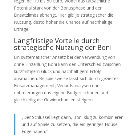
liegen bei 10 bis 50 Euro, wobei das tatsächliche
Potential stark von der Bonusphase und den
Einsatzlimits abhängt. Hier gilt: Je strategischer die
Nutzung, desto höher die Chance auf nachhaltige
Erträge.
Langfristige Vorteile durch
strategische Nutzung der Boni
Ein systematischer Ansatz bei der Verwendung von
ohne Einzahlung Boni kann den Unterschied zwischen
kurzfristigem Glück und nachhaltigem Erfolg
ausmachen. Beispielsweise lässt sich durch gezieltes
Einsatzmanagement, Verlaufsanalysen und -
optimierungen das eigene Budget schonen und
gleichzeitig die Gewinnchancen steigern.
„Der Schlüssel liegt darin, Boni klug zu kombinieren
und auf Spiele zu setzen, die ein geringes House
Edge haben.“