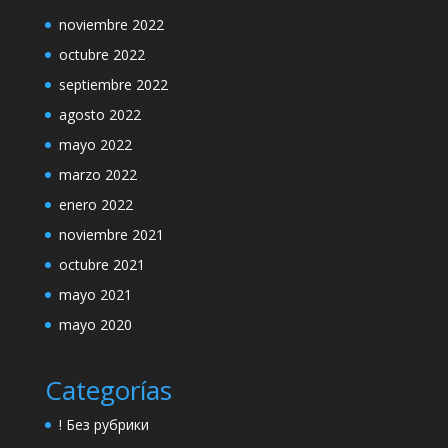
noviembre 2022
octubre 2022
septiembre 2022
agosto 2022
mayo 2022
marzo 2022
enero 2022
noviembre 2021
octubre 2021
mayo 2021
mayo 2020
Categorías
! Без рубрики