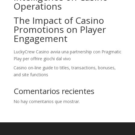
Operations
The Impact of Casino
Promotions on Player
Engagement
LuckyCrew Casino avvia una partnership con Pragmatic
Play per offrire giochi dal vivo
Casino on-line guide to titles, transactions, bonuses,
and site functions
Comentarios recientes
No hay comentarios que mostrar.