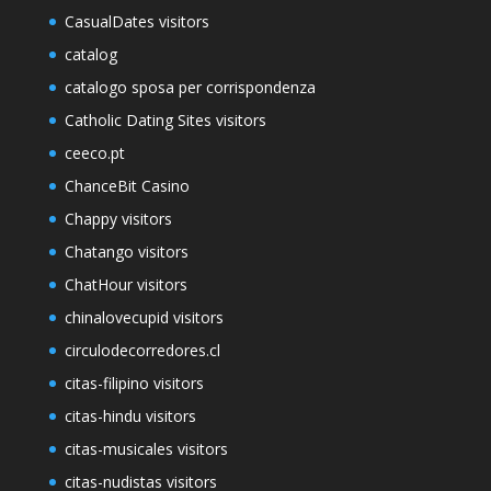
CasualDates visitors
catalog
catalogo sposa per corrispondenza
Catholic Dating Sites visitors
ceeco.pt
ChanceBit Casino
Chappy visitors
Chatango visitors
ChatHour visitors
chinalovecupid visitors
circulodecorredores.cl
citas-filipino visitors
citas-hindu visitors
citas-musicales visitors
citas-nudistas visitors