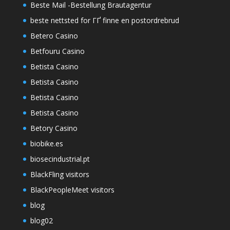
Beste Mail -Bestellung Brautagentur
beste nettsted for ГҐ finne en postordrebrud
Betero Casino
Betfouru Casino
Betista Casino
Betista Casino
Betista Casino
Betista Casino
Betory Casino
biobike.es
biosecindustrial.pt
BlackFling visitors
BlackPeopleMeet visitors
blog
blog02