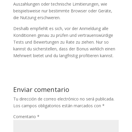
Auszahlungen oder technische Limitierungen, wie
beispielsweise nur bestimmte Browser oder Geräte,
die Nutzung erschweren.
Deshalb empfiehlt es sich, vor der Anmeldung alle
Konditionen genau zu prüfen und vertrauenswürdige
Tests und Bewertungen zu Rate zu ziehen. Nur so
kannst du sicherstellen, dass der Bonus wirklich einen
Mehrwert bietet und du langfristig profitieren kannst.
Enviar comentario
Tu dirección de correo electrónico no será publicada.
Los campos obligatorios están marcados con
*
Comentario
*