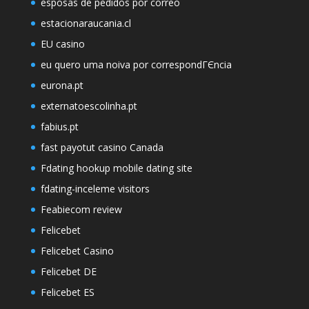
esposas de pedidos por correo
estacionaraucania.cl
EU casino
eu quero uma noiva por correspondГЄncia
eurona.pt
externatoescolinha.pt
fabius.pt
fast payotut casino Canada
Fdating hookup mobile dating site
fdating-inceleme visitors
Feabiecom review
Felicebet
Felicebet Casino
Felicebet DE
Felicebet ES