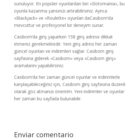
sunuluyor. En popüler oyunlardan biri «Slotomania», bu
oyunla kazanma şansınızı artırabilirsiniz. Ayrıca
«Blackjack» ve «Roulette» oyunları daCasibom’da
mevcuttur ve profesyonel bir deneyim sunar.
Casibom’da giriş yaparken 158 giriş adrese dikkat
etmeniz gerekmektedir. Yeni giriş adresi her zaman
güncel oyunları ve indirimleri sağlar. Casibom giriş
sayfasına giderek «Casibom» veya «Casibom giriş»
aramalarını yapabilirsiniz.
Casibom’da her zaman güncel oyunlar ve indirimlerle
karşılaşabileceğiniz için, Casibom giriş sayfasına düzenli
olarak göz atmanızı öneririm. Yeni indirimler ve oyunlar
her zaman bu sayfada bulunabilir.
Enviar comentario