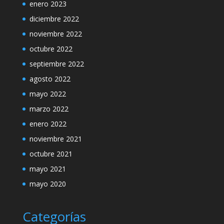
enero 2023
diciembre 2022
noviembre 2022
octubre 2022
septiembre 2022
agosto 2022
mayo 2022
marzo 2022
enero 2022
noviembre 2021
octubre 2021
mayo 2021
mayo 2020
Categorías