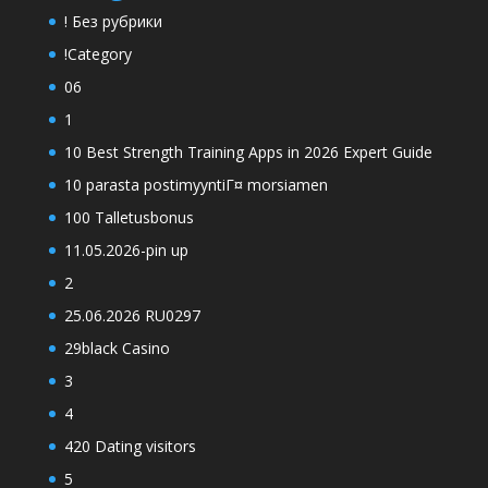
! Без рубрики
!Category
06
1
10 Best Strength Training Apps in 2026 Expert Guide
10 parasta postimyyntiГ¤ morsiamen
100 Talletusbonus
11.05.2026-pin up
2
25.06.2026 RU0297
29black Casino
3
4
420 Dating visitors
5