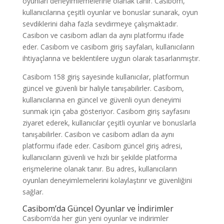
oyunları deneyimlemelerine olanak tanır. Casibom,
kullanıcılarına çeşitli oyunlar ve bonuslar sunarak, oyun
sevdiklerini daha fazla sevdirmeye çalışmaktadır.
Casibon ve casibom adları da aynı platformu ifade
eder. Casıbom ve casibom giriş sayfaları, kullanıcıların
ihtiyaçlarına ve beklentilere uygun olarak tasarlanmıştır.
Casibom 158 giriş sayesinde kullanıcılar, platformun
güncel ve güvenli bir haliyle tanışabilirler. Casibom,
kullanıcılarına en güncel ve güvenli oyun deneyimi
sunmak için çaba gösteriyor. Casibom giriş sayfasını
ziyaret ederek, kullanıcılar çeşitli oyunlar ve bonuslarla
tanışabilirler. Casibon ve casibom adları da aynı
platformu ifade eder. Casibom güncel giriş adresi,
kullanıcıların güvenli ve hızlı bir şekilde platforma
erişmelerine olanak tanır. Bu adres, kullanıcıların
oyunları deneyimlemelerini kolaylaştırır ve güvenliğini
sağlar.
Casibom’da Güncel Oyunlar ve İndirimler
Casibom’da her gün yeni oyunlar ve indirimler