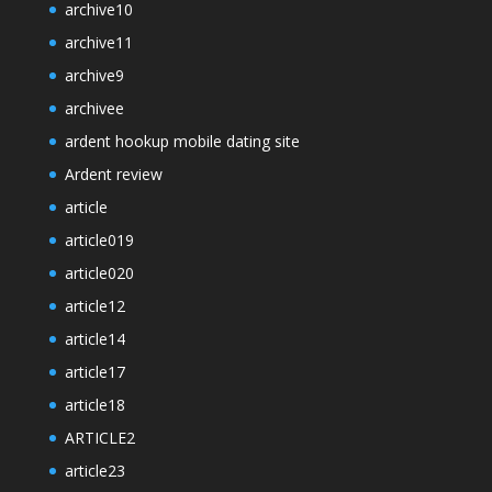
archive10
archive11
archive9
archivee
ardent hookup mobile dating site
Ardent review
article
article019
article020
article12
article14
article17
article18
ARTICLE2
article23