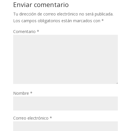
Enviar comentario
Tu dirección de correo electrónico no será publicada.
Los campos obligatorios están marcados con
*
Comentario
*
Nombre
*
Correo electrónico
*