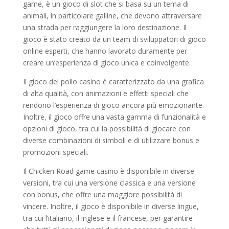
game, è un gioco di slot che si basa su un tema di
animali, in particolare galline, che devono attraversare
una strada per raggiungere la loro destinazione. Il
gioco è stato creato da un team di sviluppatori di gioco
online esperti, che hanno lavorato duramente per
creare un’esperienza di gioco unica e coinvolgente.
Il gioco del pollo casino è caratterizzato da una grafica
di alta qualità, con animazioni e effetti speciali che
rendono l’esperienza di gioco ancora più emozionante.
Inoltre, il gioco offre una vasta gamma di funzionalità e
opzioni di gioco, tra cui la possibilità di giocare con
diverse combinazioni di simboli e di utilizzare bonus e
promozioni speciali.
Il Chicken Road game casino è disponibile in diverse
versioni, tra cui una versione classica e una versione
con bonus, che offre una maggiore possibilità di
vincere. Inoltre, il gioco è disponibile in diverse lingue,
tra cui l’italiano, il inglese e il francese, per garantire