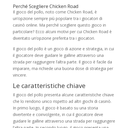
Perché Scegliere Chicken Road
Il gioco del pollo, noto come Chicken Road, è
un’opzione sempre più popolare tra i giocatori di
casinò online. Ma perché scegliere questo gioco in
particolare? Ecco alcuni motivi per cui Chicken Road è
diventato un’opzione preferita tra i giocatori.
Il gioco del pollo è un gioco di azione e strategia, in cui
il giocatore deve guidare le galline attraverso una
strada per raggiungere l’altra parte. Il gioco è facile da
imparare, ma richiede una buona dose di strategia per
vincere.
Le caratteristiche chiave
Il gioco del pollo presenta alcune caratteristiche chiave
che lo rendono unico rispetto ad altri giochi di casinò.
In primo luogo, il gioco è basato su una storia
divertente e coinvolgente, in cui il giocatore deve
guidare le galline attraverso una strada per raggiungere
l’altra parte. In secondo luogo, il gioco presenta una