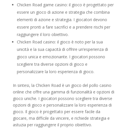
Chicken Road game casino: il gioco è progettato per
essere un gioco di azione e strategia che combina
elementi di azione e strategia. I giocatori devono
essere pronti a fare sacrifici e a prendere rischi per
raggiungere il loro obiettivo.
Chicken Road casino: il gioco è noto per la sua
unicità e la sua capacità di offrire un’esperienza di
gioco unica e emozionante. I giocatori possono
scegliere tra diverse opzioni di gioco e
personalizzare la loro esperienza di gioco.
In sintesi, la Chicken Road è un gioco del pollo casino
online che offre una gamma di funzionalità e opzioni di
gioco uniche. I giocatori possono scegliere tra diverse
opzioni di gioco e personalizzare la loro esperienza di
gioco. Il gioco è progettato per essere facile da
giocare, ma difficile da vincere, e richiede strategia e
astuzia per raggiungere il proprio obiettivo.