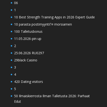
06
1
10 Best Strength Training Apps in 2026 Expert Guide
10 parasta postimyyntiГ¤ morsiamen
100 Talletusbonus
11.05.2026-pin up
2
25.06.2026 RU0297
29black Casino
3
4
420 Dating visitors
5
50 Ilmaiskierrosta Ilman Talletusta 2026: Parhaat
Edut