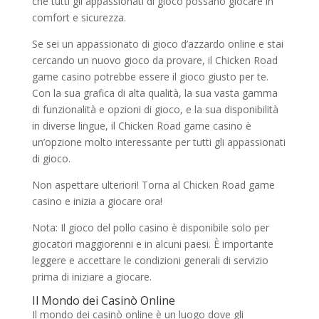
che tutti gli appassionati di gioco possano giocare in
comfort e sicurezza.
Se sei un appassionato di gioco d’azzardo online e stai
cercando un nuovo gioco da provare, il Chicken Road
game casino potrebbe essere il gioco giusto per te.
Con la sua grafica di alta qualità, la sua vasta gamma
di funzionalità e opzioni di gioco, e la sua disponibilità
in diverse lingue, il Chicken Road game casino è
un’opzione molto interessante per tutti gli appassionati
di gioco.
Non aspettare ulteriori! Torna al Chicken Road game
casino e inizia a giocare ora!
Nota: Il gioco del pollo casino è disponibile solo per
giocatori maggiorenni e in alcuni paesi. È importante
leggere e accettare le condizioni generali di servizio
prima di iniziare a giocare.
Il Mondo dei Casinò Online
Il mondo dei casinò online è un luogo dove gli