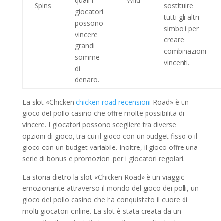
quali i
Wild
Spins
sostituire
giocatori
tutti gli altri
possono
simboli per
vincere
creare
grandi
combinazioni
somme
vincenti.
di
denaro.
La slot «Chicken
chicken road recensioni
Road» è un
gioco del pollo casino che offre molte possibilità di
vincere. I giocatori possono scegliere tra diverse
opzioni di gioco, tra cui il gioco con un budget fisso o il
gioco con un budget variabile. Inoltre, il gioco offre una
serie di bonus e promozioni per i giocatori regolari.
La storia dietro la slot «Chicken Road» è un viaggio
emozionante attraverso il mondo del gioco dei polli, un
gioco del pollo casino che ha conquistato il cuore di
molti giocatori online. La slot è stata creata da un