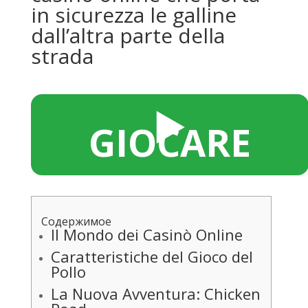
in sicurezza le galline
dall’altra parte della
strada
▶️
GIOCARE
Содержимое
Il Mondo dei Casinò Online
Caratteristiche del Gioco del
Pollo
La Nuova Avventura: Chicken