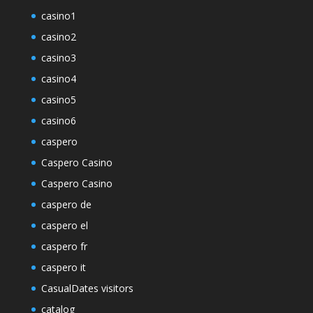
casino1
casino2
casino3
casino4
casino5
casino6
caspero
Caspero Casino
Caspero Casino
caspero de
caspero el
caspero fr
caspero it
CasualDates visitors
catalog