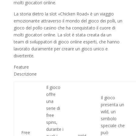
molti giocatori online.
La storia dietro la slot «Chicken Road» è un viaggio
emozionante attraverso il mondo del gioco dei polli, un
gioco del pollo casino che ha conquistato il cuore di
molti giocatori online. La slot è stata creata da un
team di sviluppatori di gioco online esperti, che hanno
lavorato duramente per creare un gioco unico e
divertente.
Feature
Descrizione
Il gioco
offre
Il gioco
una
presenta un
serie di
wild, un
free
simbolo
spins,
speciale che
durante i
Free
può