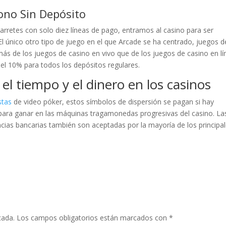
ono Sin Depósito
retes con solo diez líneas de pago, entramos al casino para ser
El único otro tipo de juego en el que Arcade se ha centrado, juegos d
 más de los juegos de casino en vivo que de los juegos de casino en lí
el 10% para todos los depósitos regulares.
el tiempo y el dinero en los casinos
stas
de video póker, estos símbolos de dispersión se pagan si hay
 para ganar en las máquinas tragamonedas progresivas del casino. La
encias bancarias también son aceptadas por la mayoría de los principa
cada.
Los campos obligatorios están marcados con
*