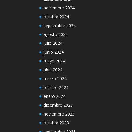
noviembre 2024
octubre 2024
septiembre 2024
agosto 2024
julio 2024
junio 2024
mayo 2024
abril 2024
marzo 2024
febrero 2024
enero 2024
diciembre 2023
noviembre 2023
octubre 2023
septiembre 2023