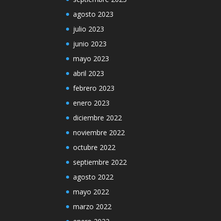
agosto 2023
julio 2023
junio 2023
mayo 2023
abril 2023
febrero 2023
enero 2023
diciembre 2022
noviembre 2022
octubre 2022
septiembre 2022
agosto 2022
mayo 2022
marzo 2022