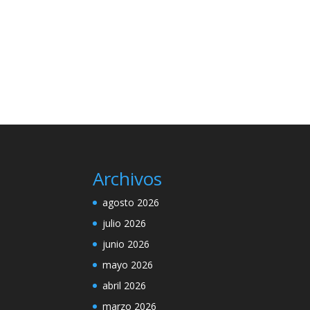
Archivos
agosto 2026
julio 2026
junio 2026
mayo 2026
abril 2026
marzo 2026