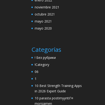
enero 2022
noviembre 2021
octubre 2021
mayo 2021
mayo 2020
Categorías
! Без рубрики
!Category
06
1
10 Best Strength Training Apps
in 2026 Expert Guide
10 parasta postimyyntiГ¤
morsiamen