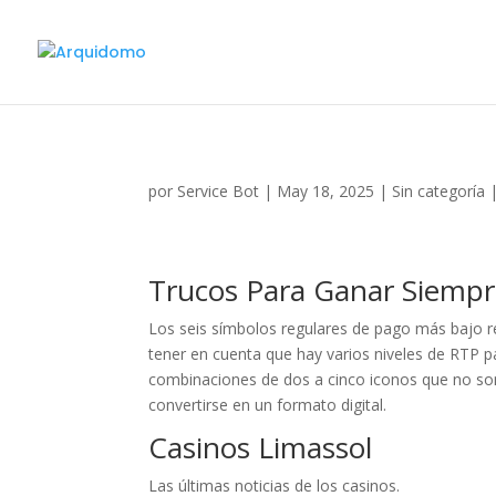
por
Service Bot
|
May 18, 2025
|
Sin categoría
Trucos Para Ganar Siempre
Los seis símbolos regulares de pago más bajo re
tener en cuenta que hay varios niveles de RTP pa
combinaciones de dos a cinco iconos que no son
convertirse en un formato digital.
Casinos Limassol
Las últimas noticias de los casinos.