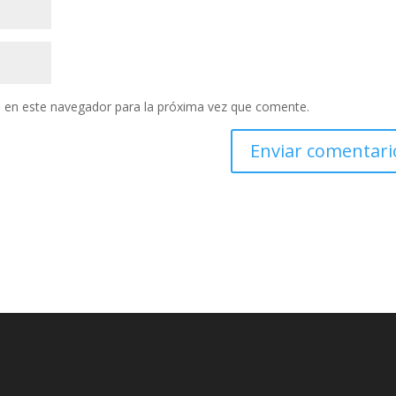
 en este navegador para la próxima vez que comente.