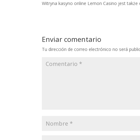
Witryna kasyno online Lemon Casino jest także 
Enviar comentario
Tu dirección de correo electrónico no será publi