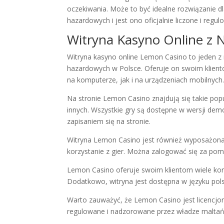
oczekiwania. Może to być idealne rozwiązanie dla
hazardowych i jest ono oficjalnie liczone i regu
Witryna Kasyno Online z 
Witryna kasyno online Lemon Casino to jeden z 
hazardowych w Polsce. Oferuje on swoim klien
na komputerze, jak i na urządzeniach mobilnych
Na stronie Lemon Casino znajdują się takie popul
innych. Wszystkie gry są dostępne w wersji demo
zapisaniem się na stronie.
Witryna Lemon Casino jest również wyposażona 
korzystanie z gier. Można zalogować się za pom
Lemon Casino oferuje swoim klientom wiele kor
Dodatkowo, witryna jest dostępna w języku polski
Warto zauważyć, że Lemon Casino jest licencjo
regulowane i nadzorowane przez władze maltańsk