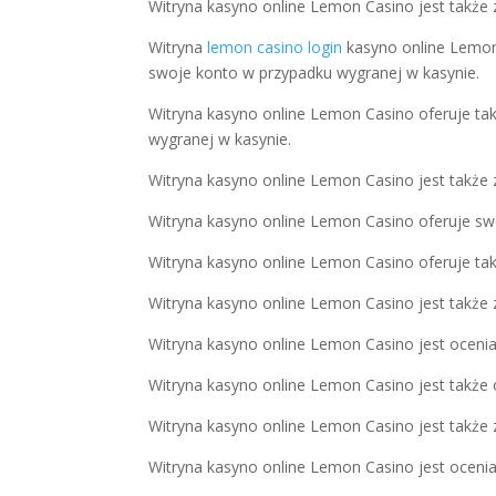
Witryna kasyno online Lemon Casino jest także z
Witryna
lemon casino login
kasyno online Lemon
swoje konto w przypadku wygranej w kasynie.
Witryna kasyno online Lemon Casino oferuje t
wygranej w kasynie.
Witryna kasyno online Lemon Casino jest także 
Witryna kasyno online Lemon Casino oferuje s
Witryna kasyno online Lemon Casino oferuje t
Witryna kasyno online Lemon Casino jest także zn
Witryna kasyno online Lemon Casino jest ocenia
Witryna kasyno online Lemon Casino jest także 
Witryna kasyno online Lemon Casino jest także zn
Witryna kasyno online Lemon Casino jest ocenia