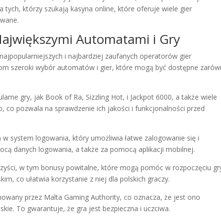
 tych, którzy szukają kasyna online, które oferuje wiele gier
lowane.
Największymi Automatami i Gry
najpopularniejszych i najbardziej zaufanych operatorów gier
tom szeroki wybór automatów i gier, które mogą być dostępne zaró
.
arne gry, jak Book of Ra, Sizzling Hot, i Jackpot 6000, a także wiele
, co pozwala na sprawdzenie ich jakości i funkcjonalności przed
w system logowania, który umożliwia łatwe zalogowanie się i
ocą danych logowania, a także za pomocą aplikacji mobilnej.
zyści, w tym bonusy powitalne, które mogą pomóc w rozpoczęciu gr
m, co ułatwia korzystanie z niej dla polskich graczy.
nowany przez Malta Gaming Authority, co oznacza, że jest ono
ie. To gwarantuje, że gra jest bezpieczna i uczciwa.