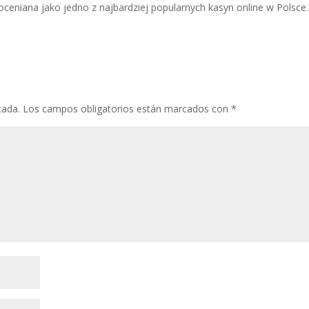
oceniana jako jedno z najbardziej popularnych kasyn online w Polsce.
cada.
Los campos obligatorios están marcados con
*