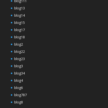
blog111
blog13
blog14
blog15
blog17
blog18
blog2
blog22
blog23
blog3
blog34
blog4
blog6
blog787
blog8