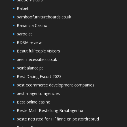
Balbet
bamboofurnitureboards.co.uk
Bananzia Casino
baroq.at
BDSM review
BeautifulPeople visitors
beer-necessities.co.uk
beinbalance.pt
Best Dating Escort 2023
best ecommerce development companies
best magento agencies
Best online casino
Beste Mail -Bestellung Brautagentur
beste nettsted for ГҐ finne en postordrebrud