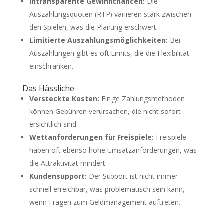
Intransparente Gewinnchancen:
Die
Auszahlungsquoten (RTP) variieren stark zwischen
den Spielen, was die Planung erschwert.
Limitierte Auszahlungsmöglichkeiten:
Bei
Auszahlungen gibt es oft Limits, die die Flexibilität
einschränken.
Das Hässliche
Versteckte Kosten:
Einige Zahlungsmethoden
können Gebühren verursachen, die nicht sofort
ersichtlich sind.
Wettanforderungen für Freispiele:
Freispiele
haben oft ebenso hohe Umsatzanforderungen, was
die Attraktivität mindert.
Kundensupport:
Der Support ist nicht immer
schnell erreichbar, was problematisch sein kann,
wenn Fragen zum Geldmanagement auftreten.