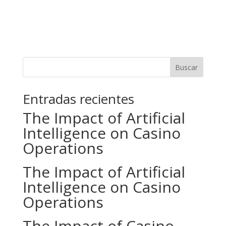
Buscar
Entradas recientes
The Impact of Artificial
Intelligence on Casino
Operations
The Impact of Artificial
Intelligence on Casino
Operations
The Impact of Casino