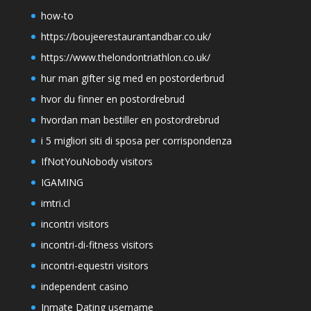
how-to
https://boujeerestaurantandbar.co.uk/
https://www.thelondontriathlon.co.uk/
hur man gifter sig med en postorderbrud
hvor du finner en postordrebrud
hvordan man bestiller en postordrebrud
i 5 migliori siti di sposa per corrispondenza
IfNotYouNobody visitors
IGAMING
imtri.cl
incontri visitors
incontri-di-fitness visitors
incontri-equestri visitors
independent casino
Inmate Dating username