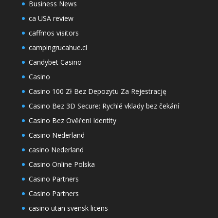
Business News
ca USA review
caffmos visitors
campingrucahue.cl
Candybet Casino
Casino
Casino 100 Zł Bez Depozytu Za Rejestrację
Casino Bez 3D Secure: Rychlé vklady bez čekání
Casino Bez Ověření Identity
Casino Nederland
casino Nederland
Casino Online Polska
Casino Partners
Casino Partners
casino utan svensk licens