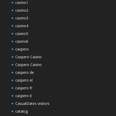
casino1
casino2
casino3
casino4
casino5
casino6
caspero
Caspero Casino
Caspero Casino
caspero de
caspero el
caspero fr
caspero it
CasualDates visitors
catalog