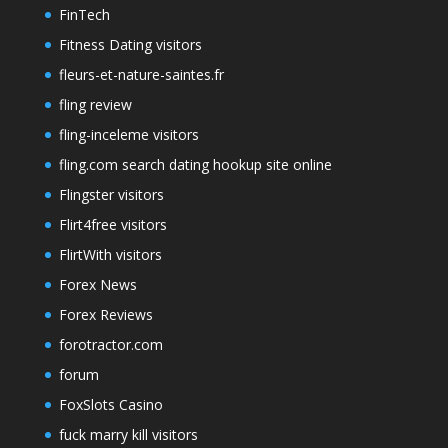
FinTech
Fitness Dating visitors
fleurs-et-nature-saintes.fr
fling review
fling-inceleme visitors
fling.com search dating hookup site online
Flingster visitors
Flirt4free visitors
FlirtWith visitors
Forex News
Forex Reviews
forotractor.com
forum
FoxSlots Casino
fuck marry kill visitors