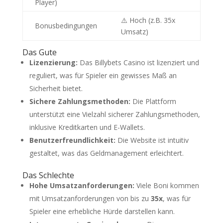
Player)
⚠️ Hoch (z.B. 35x
Bonusbedingungen
Umsatz)
Das Gute
Lizenzierung:
Das Billybets Casino ist lizenziert und
reguliert, was für Spieler ein gewisses Maß an
Sicherheit bietet.
Sichere Zahlungsmethoden:
Die Plattform
unterstützt eine Vielzahl sicherer Zahlungsmethoden,
inklusive Kreditkarten und E-Wallets.
Benutzerfreundlichkeit:
Die Website ist intuitiv
gestaltet, was das Geldmanagement erleichtert.
Das Schlechte
Hohe Umsatzanforderungen:
Viele Boni kommen
mit Umsatzanforderungen von bis zu
35x
, was für
Spieler eine erhebliche Hürde darstellen kann.