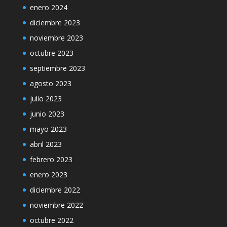
enero 2024
diciembre 2023
noviembre 2023
octubre 2023
septiembre 2023
agosto 2023
julio 2023
junio 2023
mayo 2023
abril 2023
febrero 2023
enero 2023
diciembre 2022
noviembre 2022
octubre 2022