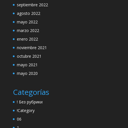
septiembre 2022
agosto 2022
mayo 2022
marzo 2022
enero 2022
noviembre 2021
octubre 2021
mayo 2021
mayo 2020
Categorías
! Без рубрики
!Category
06
1