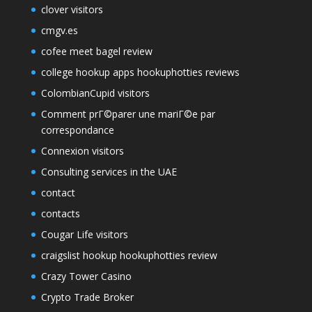
clover visitors
cmgv.es
cofee meet bagel review
college hookup apps hookuphotties reviews
ColombianCupid visitors
Comment prГ©parer une mariГ©e par
correspondance
Connexion visitors
Consulting services in the UAE
contact
contacts
Cougar Life visitors
craigslist hookup hookuphotties review
Crazy Tower Сasino
Crypto Trade Broker