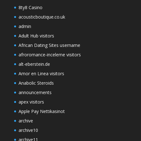
8ty8 Casino
acousticboutique.co.uk
admin
Adult Hub visitors
African Dating Sites username
afroromance-inceleme visitors
alt-eberstein.de
Amor en Linea visitors
Anabolic Steroids
announcements
apex visitors
Apple Pay Nettikasinot
archive
archive10
archive11