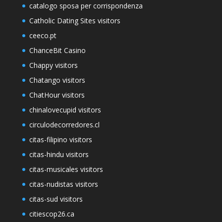
catalogo sposa per corrispondenza
Catholic Dating Sites visitors
ceeco.pt
ChanceBit Casino
Chappy visitors
Chatango visitors
ChatHour visitors
chinalovecupid visitors
circulodecorredores.cl
citas-filipino visitors
citas-hindu visitors
citas-musicales visitors
citas-nudistas visitors
citas-sud visitors
citiescop26.ca