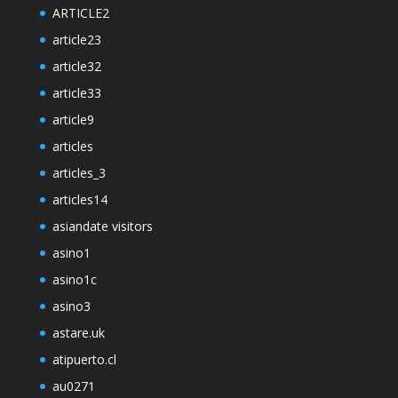
ARTICLE2
article23
article32
article33
article9
articles
articles_3
articles14
asiandate visitors
asino1
asino1c
asino3
astare.uk
atipuerto.cl
au0271