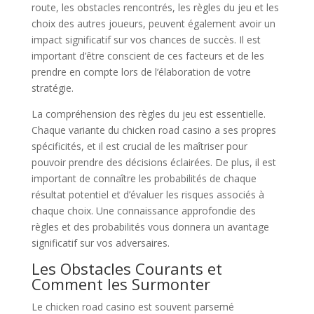
route, les obstacles rencontrés, les règles du jeu et les
choix des autres joueurs, peuvent également avoir un
impact significatif sur vos chances de succès. Il est
important d’être conscient de ces facteurs et de les
prendre en compte lors de l’élaboration de votre
stratégie.
La compréhension des règles du jeu est essentielle.
Chaque variante du chicken road casino a ses propres
spécificités, et il est crucial de les maîtriser pour
pouvoir prendre des décisions éclairées. De plus, il est
important de connaître les probabilités de chaque
résultat potentiel et d’évaluer les risques associés à
chaque choix. Une connaissance approfondie des
règles et des probabilités vous donnera un avantage
significatif sur vos adversaires.
Les Obstacles Courants et
Comment les Surmonter
Le chicken road casino est souvent parsemé