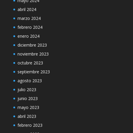
mayo 2024
abril 2024
marzo 2024
febrero 2024
enero 2024
diciembre 2023
noviembre 2023
octubre 2023
septiembre 2023
agosto 2023
julio 2023
junio 2023
mayo 2023
abril 2023
febrero 2023