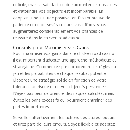
difficile, mais la satisfaction de surmonter les obstacles
et d’atteindre vos objectifs est incomparable. En
adoptant une attitude positive, en faisant preuve de
patience et en persévérant dans vos efforts, vous
augmenterez considérablement vos chances de
réussite dans le chicken road casino.
Conseils pour Maximiser vos Gains
Pour maximiser vos gains dans le chicken road casino,
il est important d’adopter une approche méthodique et
stratégique. Commencez par comprendre les règles du
jeu et les probabilités de chaque résultat potentiel.
Élaborez une stratégie solide en fonction de votre
tolérance au risque et de vos objectifs personnels.
N’ayez pas peur de prendre des risques calculés, mais
évitez les paris excessifs qui pourraient entraîner des
pertes importantes.
Surveillez attentivement les actions des autres joueurs
et tirez parti de leurs erreurs. Soyez flexible et adaptez