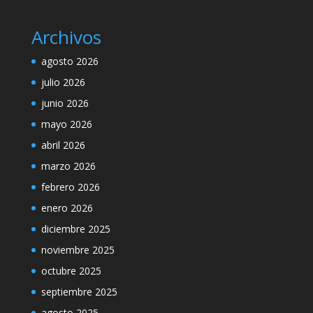
Archivos
agosto 2026
julio 2026
junio 2026
mayo 2026
abril 2026
marzo 2026
febrero 2026
enero 2026
diciembre 2025
noviembre 2025
octubre 2025
septiembre 2025
agosto 2025