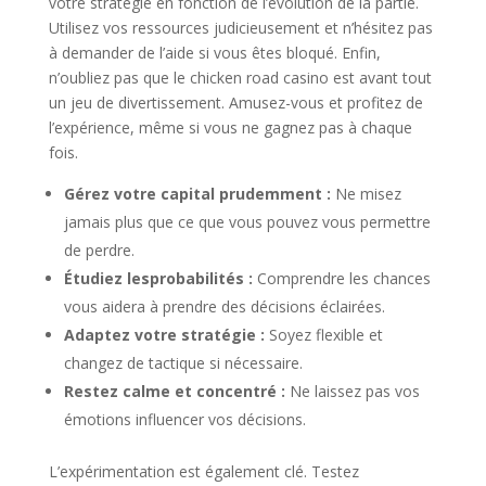
votre stratégie en fonction de l’évolution de la partie.
Utilisez vos ressources judicieusement et n’hésitez pas
à demander de l’aide si vous êtes bloqué. Enfin,
n’oubliez pas que le chicken road casino est avant tout
un jeu de divertissement. Amusez-vous et profitez de
l’expérience, même si vous ne gagnez pas à chaque
fois.
Gérez votre capital prudemment :
Ne misez
jamais plus que ce que vous pouvez vous permettre
de perdre.
Étudiez lesprobabilités :
Comprendre les chances
vous aidera à prendre des décisions éclairées.
Adaptez votre stratégie :
Soyez flexible et
changez de tactique si nécessaire.
Restez calme et concentré :
Ne laissez pas vos
émotions influencer vos décisions.
L’expérimentation est également clé. Testez