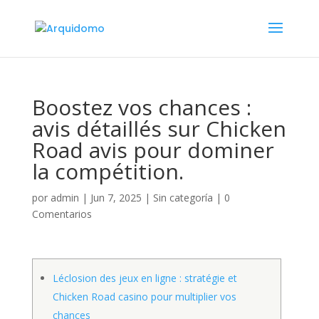
Boostez vos chances :
avis détaillés sur Chicken
Road avis pour dominer
la compétition.
por
admin
|
Jun 7, 2025
|
Sin categoría
|
0
Comentarios
Léclosion des jeux en ligne : stratégie et
Chicken Road casino pour multiplier vos
chances