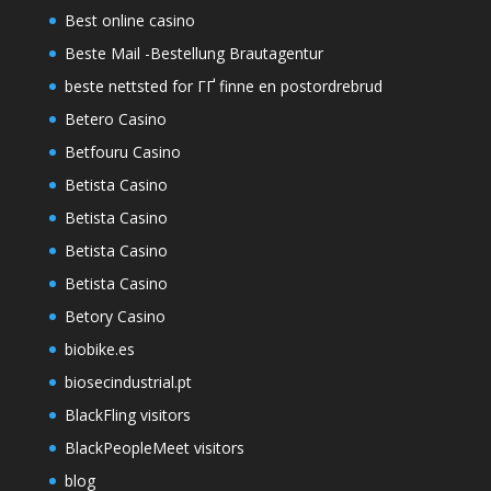
Best online casino
Beste Mail -Bestellung Brautagentur
beste nettsted for ГҐ finne en postordrebrud
Betero Casino
Betfouru Casino
Betista Casino
Betista Casino
Betista Casino
Betista Casino
Betory Casino
biobike.es
biosecindustrial.pt
BlackFling visitors
BlackPeopleMeet visitors
blog