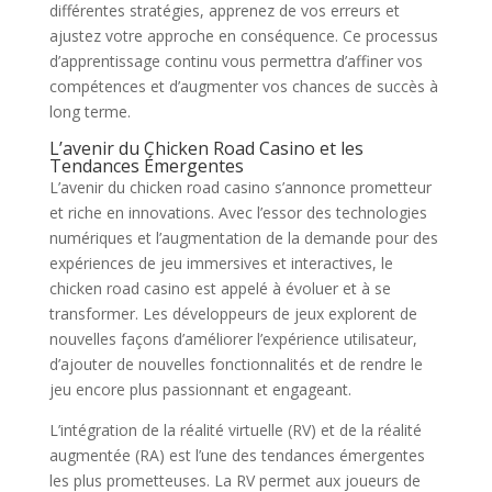
différentes stratégies, apprenez de vos erreurs et
ajustez votre approche en conséquence. Ce processus
d’apprentissage continu vous permettra d’affiner vos
compétences et d’augmenter vos chances de succès à
long terme.
L’avenir du Chicken Road Casino et les
Tendances Émergentes
L’avenir du chicken road casino s’annonce prometteur
et riche en innovations. Avec l’essor des technologies
numériques et l’augmentation de la demande pour des
expériences de jeu immersives et interactives, le
chicken road casino est appelé à évoluer et à se
transformer. Les développeurs de jeux explorent de
nouvelles façons d’améliorer l’expérience utilisateur,
d’ajouter de nouvelles fonctionnalités et de rendre le
jeu encore plus passionnant et engageant.
L’intégration de la réalité virtuelle (RV) et de la réalité
augmentée (RA) est l’une des tendances émergentes
les plus prometteuses. La RV permet aux joueurs de