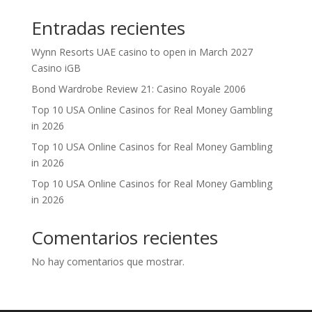
Entradas recientes
Wynn Resorts UAE casino to open in March 2027
Casino iGB
Bond Wardrobe Review 21: Casino Royale 2006
Top 10 USA Online Casinos for Real Money Gambling
in 2026
Top 10 USA Online Casinos for Real Money Gambling
in 2026
Top 10 USA Online Casinos for Real Money Gambling
in 2026
Comentarios recientes
No hay comentarios que mostrar.