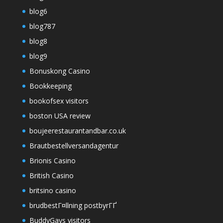
blog6
blog787
blog8
blog9
Bonuskong Casino
Bookkeeping
bookofsex visitors
boston USA review
boujeerestaurantandbar.co.uk
Brautbestellversandagentur
Brionis Casino
British Casino
britsino casino
brudbestГ¤llning postbyrГҐ
BuddyGays visitors