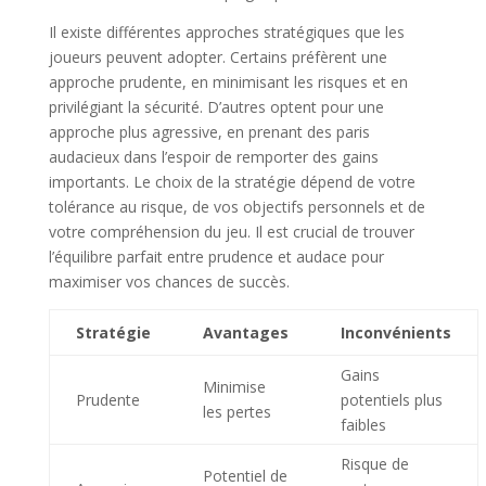
Il existe différentes approches stratégiques que les
joueurs peuvent adopter. Certains préfèrent une
approche prudente, en minimisant les risques et en
privilégiant la sécurité. D’autres optent pour une
approche plus agressive, en prenant des paris
audacieux dans l’espoir de remporter des gains
importants. Le choix de la stratégie dépend de votre
tolérance au risque, de vos objectifs personnels et de
votre compréhension du jeu. Il est crucial de trouver
l’équilibre parfait entre prudence et audace pour
maximiser vos chances de succès.
Stratégie
Avantages
Inconvénients
Gains
Minimise
Prudente
potentiels plus
les pertes
faibles
Risque de
Potentiel de