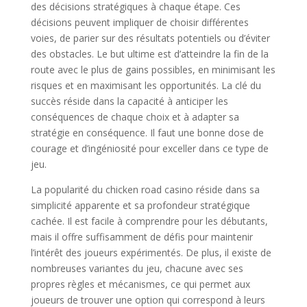
des décisions stratégiques à chaque étape. Ces
décisions peuvent impliquer de choisir différentes
voies, de parier sur des résultats potentiels ou d’éviter
des obstacles. Le but ultime est d’atteindre la fin de la
route avec le plus de gains possibles, en minimisant les
risques et en maximisant les opportunités. La clé du
succès réside dans la capacité à anticiper les
conséquences de chaque choix et à adapter sa
stratégie en conséquence. Il faut une bonne dose de
courage et d’ingéniosité pour exceller dans ce type de
jeu.
La popularité du chicken road casino réside dans sa
simplicité apparente et sa profondeur stratégique
cachée. Il est facile à comprendre pour les débutants,
mais il offre suffisamment de défis pour maintenir
l’intérêt des joueurs expérimentés. De plus, il existe de
nombreuses variantes du jeu, chacune avec ses
propres règles et mécanismes, ce qui permet aux
joueurs de trouver une option qui correspond à leurs