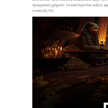
πραγματικά χρήματα. Τα καλύτερα live καζίνο app
συσκευές iOS.