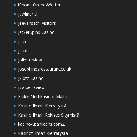
iPhone Online-Wetten
jawliner.cl
Jeevansathi visitors
JetSetSpins Casino
jeux
jeuxi
joliet review
josephinesrestaurant.co.uk
JSlotz Casino
jswipe review
Kaikki Nettikasinot Malta
Kasino Ilman Kierrätystä
Kasino Ilman Rekisteröitymistä
kasino-utanlicens.com2
Kasinot Ilman Kierrätystä