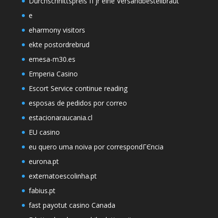
Durchschnittspreis fГјr eine Versandbestellbraut
e
eharmony visitors
ekte postordrebrud
emesa-m30.es
Emperia Casino
Escort Service continue reading
esposas de pedidos por correo
estacionaraucania.cl
EU casino
eu quero uma noiva por correspondГЄncia
eurona.pt
externatoescolinha.pt
fabius.pt
fast payotut casino Canada