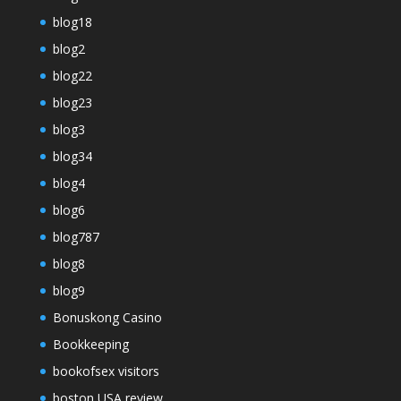
blog18
blog2
blog22
blog23
blog3
blog34
blog4
blog6
blog787
blog8
blog9
Bonuskong Casino
Bookkeeping
bookofsex visitors
boston USA review