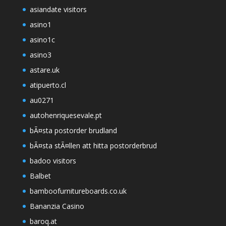
asiandate visitors
asino1
asino1c
asino3
astare.uk
atipuerto.cl
au0271
autohenriquesevale.pt
bÃ¤sta postorder brudland
bÃ¤sta stÃ¤llen att hitta postorderbrud
badoo visitors
Balbet
bamboofurnitureboards.co.uk
Bananzia Casino
baroq.at