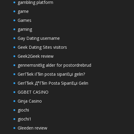
gambling platform
game
Games
gaming
Gay Dating username
Geek Dating Sites visitors
Geek2Geek review
gennemsnitlig alder for postordrebrud
GerГ§ek iГ§in posta sipariЕџi gelin?
GerГ§ek Д°Г§in Posta SipariЕџi Gelin
GGBET CASINO
Ginja Casino
giochi
giochi1
Gleeden review