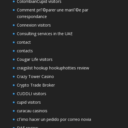
ColombianCupid visitors
Comment prГ©parer une mariГ©e par
correspondance
Connexion visitors
Consulting services in the UAE
contact
contacts
Cougar Life visitors
craigslist hookup hookuphotties review
Crazy Tower Сasino
Crypto Trade Broker
CUDDLI visitors
cupid visitors
curacau casinois
cГіmo hacer un pedido por correo novia
DAF review