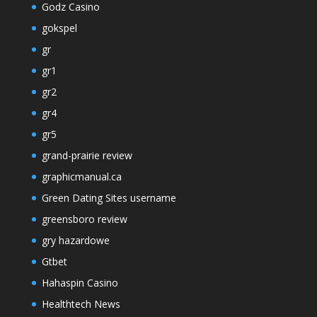
Godz Casino
gokspel
gr
gr1
gr2
gr4
gr5
grand-prairie review
graphicmanual.ca
Green Dating Sites username
greensboro review
gry hazardowe
Gtbet
Hahaspin Casino
Healthtech News