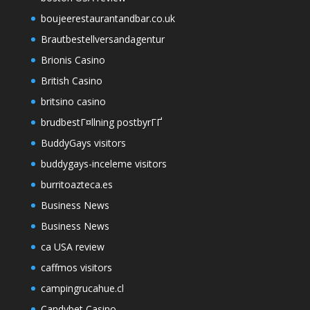
boujeerestaurantandbar.co.uk
Brautbestellversandagentur
Brionis Casino
British Casino
britsino casino
brudbestГ¤llning postbyrГҐ
BuddyGays visitors
buddygays-inceleme visitors
burritoazteca.es
Business News
Business News
ca USA review
caffmos visitors
campingrucahue.cl
Candybet Casino