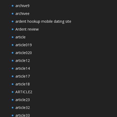
archive9
archivee
ardent hookup mobile dating site
Ardent review
article
article019
article020
article12
article14
article17
article18
ARTICLE2
article23
article32
article33