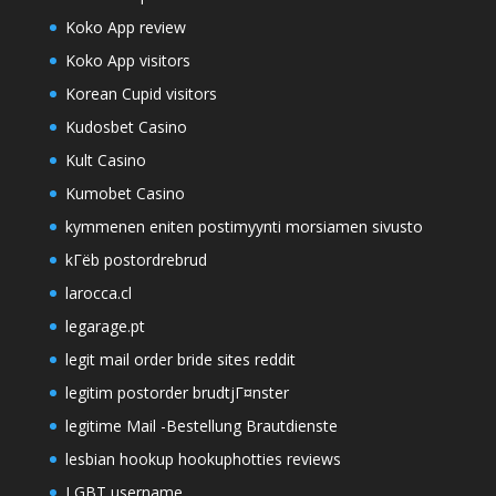
Koko App review
Koko App visitors
Korean Cupid visitors
Kudosbet Casino
Kult Casino
Kumobet Casino
kymmenen eniten postimyynti morsiamen sivusto
kГёb postordrebrud
larocca.cl
legarage.pt
legit mail order bride sites reddit
legitim postorder brudtjГ¤nster
legitime Mail -Bestellung Brautdienste
lesbian hookup hookuphotties reviews
LGBT username