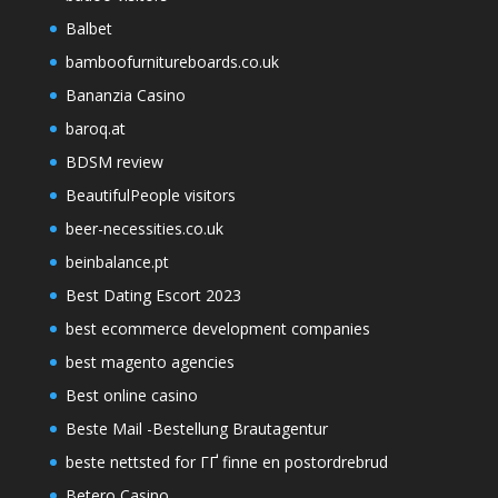
Balbet
bamboofurnitureboards.co.uk
Bananzia Casino
baroq.at
BDSM review
BeautifulPeople visitors
beer-necessities.co.uk
beinbalance.pt
Best Dating Escort 2023
best ecommerce development companies
best magento agencies
Best online casino
Beste Mail -Bestellung Brautagentur
beste nettsted for ГҐ finne en postordrebrud
Betero Casino