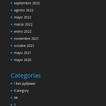
septiembre 2022
agosto 2022
mayo 2022
marzo 2022
enero 2022
noviembre 2021
octubre 2021
mayo 2021
mayo 2020
Categorías
! Без рубрики
!Category
06
1