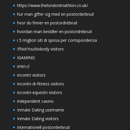
https://www.thelondontriathlon.co.uk/
hur man gifter sig med en postorderbrud
hvor du finner en postordrebrud
hvordan man bestiller en postordrebrud
i 5 migliori siti di sposa per corrispondenza
IfNotYouNobody visitors
IGAMING
imtri.cl
incontri visitors
incontri-di-fitness visitors
incontri-equestri visitors
independent casino
Inmate Dating username
Inmate Dating visitors
internationell postorderbrud