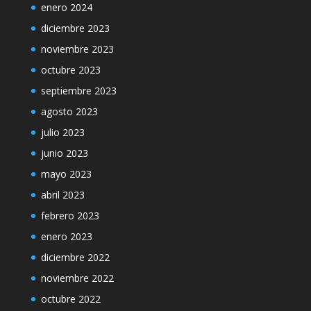
enero 2024
diciembre 2023
noviembre 2023
octubre 2023
septiembre 2023
agosto 2023
julio 2023
junio 2023
mayo 2023
abril 2023
febrero 2023
enero 2023
diciembre 2022
noviembre 2022
octubre 2022