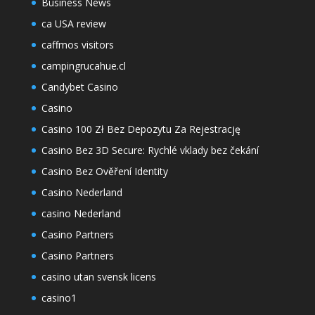
Business News
ca USA review
caffmos visitors
campingrucahue.cl
Candybet Casino
Casino
Casino 100 Zł Bez Depozytu Za Rejestrację
Casino Bez 3D Secure: Rychlé vklady bez čekání
Casino Bez Ověření Identity
Casino Nederland
casino Nederland
Casino Partners
Casino Partners
casino utan svensk licens
casino1