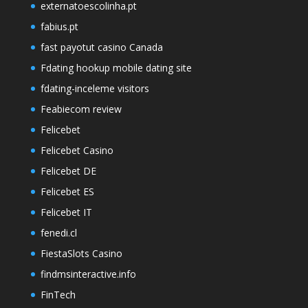
externatoescolinha.pt
fabius.pt
fast payotut casino Canada
Fdating hookup mobile dating site
fdating-inceleme visitors
Feabiecom review
Felicebet
Felicebet Casino
Felicebet DE
Felicebet ES
Felicebet IT
fenedi.cl
FiestaSlots Casino
findmsinteractive.info
FinTech