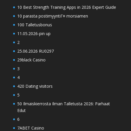
10 Best Strength Training Apps in 2026 Expert Guide
10 parasta postimyyntiГ¤ morsiamen
100 Talletusbonus
11.05.2026-pin up
2
25.06.2026 RU0297
29black Casino
3
4
420 Dating visitors
5
50 Ilmaiskierrosta Ilman Talletusta 2026: Parhaat
Edut
6
7ABET Casino