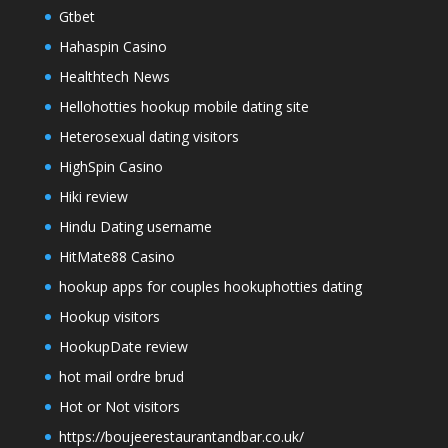
Gtbet
Hahaspin Casino
Healthtech News
Hellohotties hookup mobile dating site
Heterosexual dating visitors
HighSpin Casino
Hiki review
Hindu Dating username
HitMate88 Casino
hookup apps for couples hookuphotties dating
Hookup visitors
HookupDate review
hot mail ordre brud
Hot or Not visitors
https://boujeerestaurantandbar.co.uk/