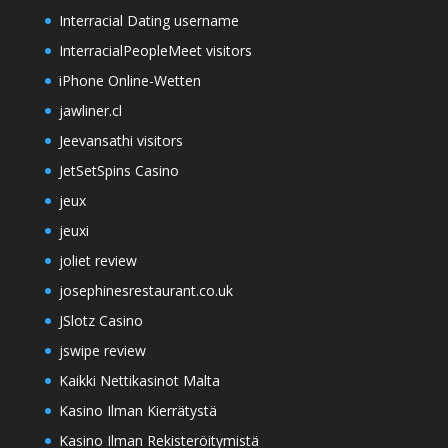
Interracial Dating username
InterracialPeopleMeet visitors
iPhone Online-Wetten
jawliner.cl
Jeevansathi visitors
JetSetSpins Casino
jeux
jeuxi
joliet review
josephinesrestaurant.co.uk
JSlotz Casino
jswipe review
Kaikki Nettikasinot Malta
Kasino Ilman Kierrätystä
Kasino Ilman Rekisteröitymistä