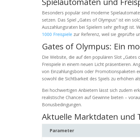
Spielautomaten und Freis
Besonders populär sind moderne Spielautomaten
setzen. Das Spiel „Gates of Olympus“ ist ein so
Auszahlungsraten bei Spielern sehr gefragt ist. 
1000 Freispiele
zur Referenz, weil sie geprüfte u
Gates of Olympus: Ein mod
Die Website, die auf den populären Slot „Gates 
Freispiele in einem neuen Licht präsentieren. 
von Einzahlungsboni oder Promotionspaketen erhä
sowohl die Sichtbarkeit des Spiels zu erhöhen als
Bei hochwertigen Anbietern lässt sich zudem erk
realistische Chancen auf Gewinne bieten – vorau
Bonusbedingungen.
Aktuelle Marktdaten und 
Parameter