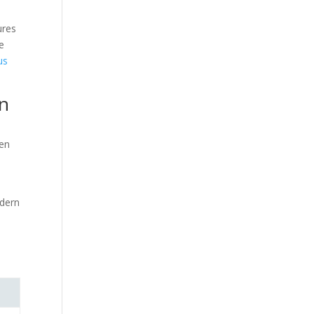
ures
e
us
en
men
ndern