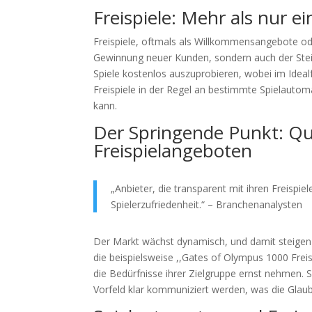
Freispiele: Mehr als nur 
Freispiele, oftmals als Willkommensangebote od
Gewinnung neuer Kunden, sondern auch der Steig
Spiele kostenlos auszuprobieren, wobei im Idea
Freispiele in der Regel an bestimmte Spielautom
kann.
Der Springende Punkt: Qu
Freispielangeboten
„Anbieter, die transparent mit ihren Freispi
Spielerzufriedenheit.“ – Branchenanalysten
Der Markt wächst dynamisch, und damit steigen 
die beispielsweise ,,Gates of Olympus 1000 Frei
die Bedürfnisse ihrer Zielgruppe ernst nehmen. 
Vorfeld klar kommuniziert werden, was die Glaub