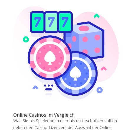
Online Casinos im Vergleich
Was Sie als Spieler auch niemals unterschätzen sollten
neben den Casino Lizenzen, der Auswahl der Online