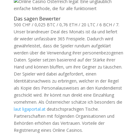
Das sagen Bewerter
500 CHF / 0,025 BTC / 0,76 ETH / 20 LTC / 6 BCH / 7.
Unser brandneuer Deal des Monats ist da und liefert
dir wieder unfassbare 365 Freispiele. Dadurch wird
gewährleistet, dass die Spieler rundum aufgeklärt
werden über die Verwendung ihrer personenbezogenen
Daten. Spieler setzen basierend auf der Stärke ihrer
Hand und können bluffen, um ihre Gegner zu täuschen.
Der Spieler wird dabei aufgefordert, einen
Identitätsnachweis zu erbringen, welcher in der Regel
als Kopie des Personalausweises an den Kundendienst
geschickt wird. Ihr könnt nun direkt eine Einzahlung
vornehmen. Als Österreicher schätze ich besonders die
laut ligaportal.at
deutschsprachigen Tische.
Partnerschaften mit folgenden Organisationen und
Behörden erhöhen das Vertrauen. Vorteile der
Registrierung eines Online Casinos.