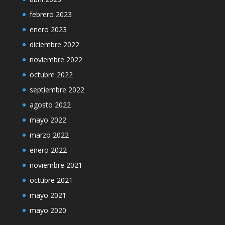
febrero 2023
enero 2023
diciembre 2022
noviembre 2022
octubre 2022
septiembre 2022
agosto 2022
mayo 2022
marzo 2022
enero 2022
noviembre 2021
octubre 2021
mayo 2021
mayo 2020