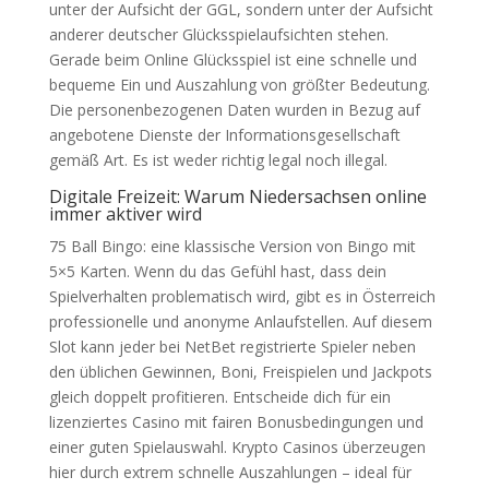
unter der Aufsicht der GGL, sondern unter der Aufsicht
anderer deutscher Glücksspielaufsichten stehen.
Gerade beim Online Glücksspiel ist eine schnelle und
bequeme Ein und Auszahlung von größter Bedeutung.
Die personenbezogenen Daten wurden in Bezug auf
angebotene Dienste der Informationsgesellschaft
gemäß Art. Es ist weder richtig legal noch illegal.
Digitale Freizeit: Warum Niedersachsen online
immer aktiver wird
75 Ball Bingo: eine klassische Version von Bingo mit
5×5 Karten. Wenn du das Gefühl hast, dass dein
Spielverhalten problematisch wird, gibt es in Österreich
professionelle und anonyme Anlaufstellen. Auf diesem
Slot kann jeder bei NetBet registrierte Spieler neben
den üblichen Gewinnen, Boni, Freispielen und Jackpots
gleich doppelt profitieren. Entscheide dich für ein
lizenziertes Casino mit fairen Bonusbedingungen und
einer guten Spielauswahl. Krypto Casinos überzeugen
hier durch extrem schnelle Auszahlungen – ideal für