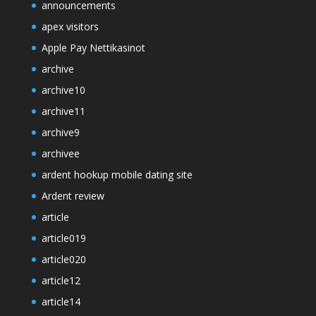
announcements
apex visitors
Apple Pay Nettikasinot
archive
archive10
archive11
archive9
archivee
ardent hookup mobile dating site
Ardent review
article
article019
article020
article12
article14