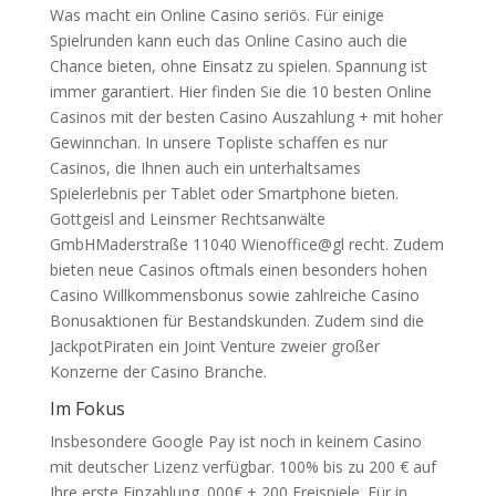
Was macht ein Online Casino seriös. Für einige
Spielrunden kann euch das Online Casino auch die
Chance bieten, ohne Einsatz zu spielen. Spannung ist
immer garantiert. Hier finden Sie die 10 besten Online
Casinos mit der besten Casino Auszahlung + mit hoher
Gewinnchan. In unsere Topliste schaffen es nur
Casinos, die Ihnen auch ein unterhaltsames
Spielerlebnis per Tablet oder Smartphone bieten.
Gottgeisl and Leinsmer Rechtsanwälte
GmbHMaderstraße 11040 Wienoffice@gl recht. Zudem
bieten neue Casinos oftmals einen besonders hohen
Casino Willkommensbonus sowie zahlreiche Casino
Bonusaktionen für Bestandskunden. Zudem sind die
JackpotPiraten ein Joint Venture zweier großer
Konzerne der Casino Branche.
Im Fokus
Insbesondere Google Pay ist noch in keinem Casino
mit deutscher Lizenz verfügbar. 100% bis zu 200 € auf
Ihre erste Einzahlung. 000€ + 200 Freispiele. Für in