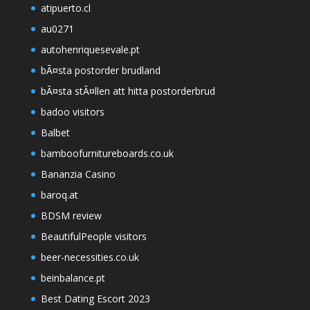
atipuerto.cl
au0271
autohenriquesevale.pt
bÃ¤sta postorder brudland
bÃ¤sta stÃ¤llen att hitta postorderbrud
badoo visitors
Balbet
bamboofurnitureboards.co.uk
Bananzia Casino
baroq.at
BDSM review
BeautifulPeople visitors
beer-necessities.co.uk
beinbalance.pt
Best Dating Escort 2023