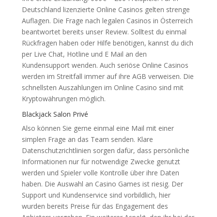
Deutschland lizenzierte Online Casinos gelten strenge
Auflagen. Die Frage nach legalen Casinos in Österreich
beantwortet bereits unser Review. Solltest du einmal
Rückfragen haben oder Hilfe benötigen, kannst du dich
per Live Chat, Hotline und E Mail an den
Kundensupport wenden. Auch seriöse Online Casinos
werden im Streitfall immer auf ihre AGB verweisen. Die
schnellsten Auszahlungen im Online Casino sind mit
Kryptowährungen möglich.
Blackjack Salon Privé
Also können Sie gerne einmal eine Mail mit einer
simplen Frage an das Team senden. Klare
Datenschutzrichtlinien sorgen dafür, dass persönliche
Informationen nur für notwendige Zwecke genutzt
werden und Spieler volle Kontrolle über ihre Daten
haben. Die Auswahl an Casino Games ist riesig. Der
Support und Kundenservice sind vorbildlich, hier
wurden bereits Preise für das Engagement des