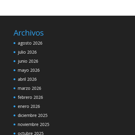
Archivos
agosto 2026
julio 2026
junio 2026
mayo 2026
abril 2026
marzo 2026
febrero 2026
enero 2026
diciembre 2025
noviembre 2025
octubre 2025