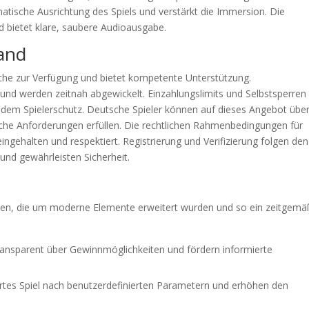
atische Ausrichtung des Spiels und verstärkt die Immersion. Die
d bietet klare, saubere Audioausgabe.
land
che zur Verfügung und bietet kompetente Unterstützung.
und werden zeitnah abgewickelt. Einzahlungslimits und Selbstsperren
dem Spielerschutz. Deutsche Spieler können auf dieses Angebot übe
rische Anforderungen erfüllen. Die rechtlichen Rahmenbedingungen für
ingehalten und respektiert. Registrierung und Verifizierung folgen den
und gewährleisten Sicherheit.
pien, die um moderne Elemente erweitert wurden und so ein zeitgem
transparent über Gewinnmöglichkeiten und fördern informierte
rtes Spiel nach benutzerdefinierten Parametern und erhöhen den