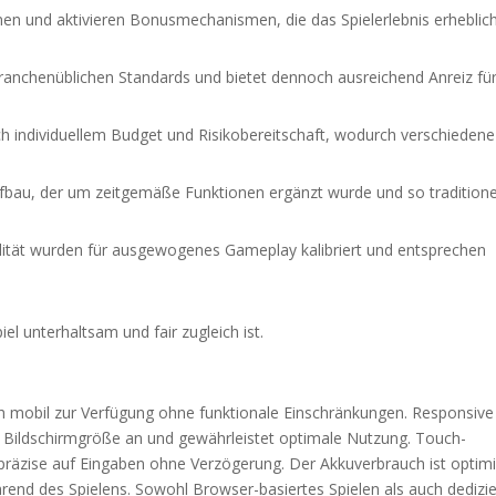
onen und aktivieren Bonusmechanismen, die das Spielerlebnis erheblic
ranchenüblichen Standards und bietet dennoch ausreichend Anreiz fü
ach individuellem Budget und Risikobereitschaft, wodurch verschiedene
ufbau, der um zeitgemäße Funktionen ergänzt wurde und so traditione
ität wurden für ausgewogenes Gameplay kalibriert und entsprechen
iel unterhaltsam und fair zugleich ist.
h mobil zur Verfügung ohne funktionale Einschränkungen. Responsive
e Bildschirmgröße an und gewährleistet optimale Nutzung. Touch-
t präzise auf Eingaben ohne Verzögerung. Der Akkuverbrauch ist optimi
rend des Spielens. Sowohl Browser-basiertes Spielen als auch dedizie