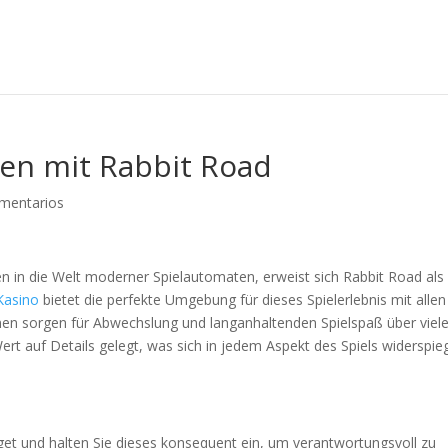
en mit Rabbit Road
mentarios
 in die Welt moderner Spielautomaten, erweist sich Rabbit Road als
Kasino
bietet die perfekte Umgebung für dieses Spielerlebnis mit allen
en sorgen für Abwechslung und langanhaltenden Spielspaß über viel
rt auf Details gelegt, was sich in jedem Aspekt des Spiels widerspieg
dget und halten Sie dieses konsequent ein, um verantwortungsvoll zu