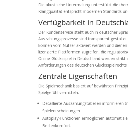
Die akustische Untermalung unterstützt die them
Klangqualität entspricht modernen Standards un
Verfügbarkeit in Deutsch
Der Kundenservice steht auch in deutscher Spra
Auszahlungsprozesse sind transparent gestaltet 
können vom Nutzer aktiviert werden und dienen 
lizenzierte Plattformen zugreifen, die regulato
Online-Glücksspiel in Deutschland werden strikt e
Anforderungen des deutschen Glücksspielrechts 
Zentrale Eigenschaften
Die Spielmechanik basiert auf bewährten Prinzi
Spielgefühl vermitteln.
Detaillierte Auszahlungstabellen informieren 
Spielentscheidungen.
Autoplay-Funktionen ermöglichen automatisie
Bedienkomfort.