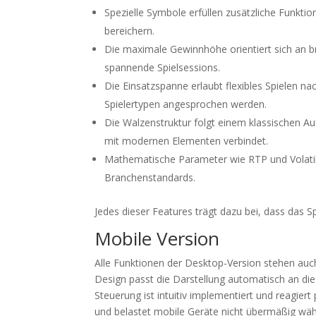
Spezielle Symbole erfüllen zusätzliche Funkti
bereichern.
Die maximale Gewinnhöhe orientiert sich an b
spannende Spielsessions.
Die Einsatzspanne erlaubt flexibles Spielen n
Spielertypen angesprochen werden.
Die Walzenstruktur folgt einem klassischen A
mit modernen Elementen verbindet.
Mathematische Parameter wie RTP und Volatil
Branchenstandards.
Jedes dieser Features trägt dazu bei, dass das Sp
Mobile Version
Alle Funktionen der Desktop-Version stehen auc
Design passt die Darstellung automatisch an di
Steuerung ist intuitiv implementiert und reagier
und belastet mobile Geräte nicht übermäßig wäh