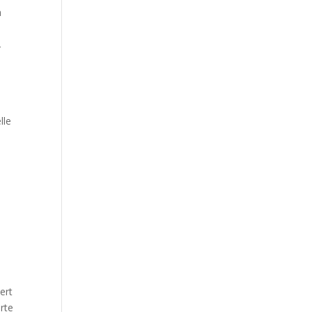
h
r
lle
ert
rte