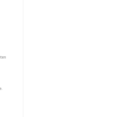
.
eten
e.