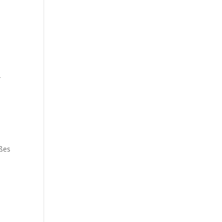
r
äßes