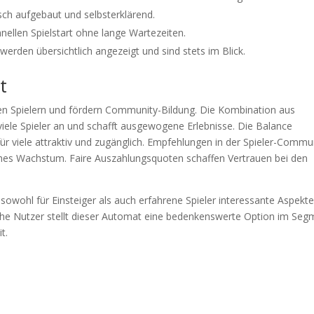
isch aufgebaut und selbsterklärend.
nellen Spielstart ohne lange Wartezeiten.
rden übersichtlich angezeigt und sind stets im Blick.
t
en Spielern und fördern Community-Bildung. Die Kombination aus
iele Spieler an und schafft ausgewogene Erlebnisse. Die Balance
für viele attraktiv und zugänglich. Empfehlungen in der Spieler-Commu
ches Wachstum. Faire Auszahlungsquoten schaffen Vertrauen bei den
sowohl für Einsteiger als auch erfahrene Spieler interessante Aspekt
che Nutzer stellt dieser Automat eine bedenkenswerte Option im Seg
t.