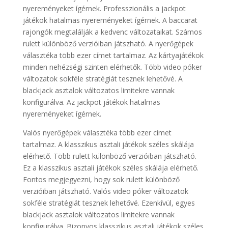
nyereményeket ígérnek. Professzionális a jackpot
játékok hatalmas nyereményeket ígérnek. A baccarat
rajongók megtalálják a kedvenc változataikat. Számos
rulett különböző verzióiban játszható. A nyerőgépek
választéka több ezer címet tartalmaz. Az kártyajátékok
minden nehézségi szinten elérhetők. Több video póker
változatok sokféle stratégiát tesznek lehetővé. A
blackjack asztalok változatos limitekre vannak
konfigurálva. Az jackpot játékok hatalmas
nyereményeket ígérnek.
Valós nyerőgépek választéka több ezer címet
tartalmaz. A klasszikus asztali játékok széles skálája
elérhető. Több rulett különböző verzióiban játszható.
Ez a klasszikus asztali játékok széles skálája elérhető.
Fontos megjegyezni, hogy sok rulett különböző
verzióiban játszható. Valós video póker változatok
sokféle stratégiát tesznek lehetővé. Ezenkívül, egyes
blackjack asztalok változatos limitekre vannak
konfigurálva. Bizonyos klasszikus asztali játékok széles