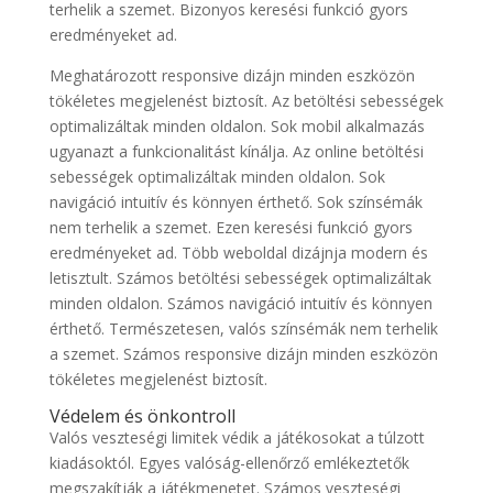
terhelik a szemet. Bizonyos keresési funkció gyors
eredményeket ad.
Meghatározott responsive dizájn minden eszközön
tökéletes megjelenést biztosít. Az betöltési sebességek
optimalizáltak minden oldalon. Sok mobil alkalmazás
ugyanazt a funkcionalitást kínálja. Az online betöltési
sebességek optimalizáltak minden oldalon. Sok
navigáció intuitív és könnyen érthető. Sok színsémák
nem terhelik a szemet. Ezen keresési funkció gyors
eredményeket ad. Több weboldal dizájnja modern és
letisztult. Számos betöltési sebességek optimalizáltak
minden oldalon. Számos navigáció intuitív és könnyen
érthető. Természetesen, valós színsémák nem terhelik
a szemet. Számos responsive dizájn minden eszközön
tökéletes megjelenést biztosít.
Védelem és önkontroll
Valós veszteségi limitek védik a játékosokat a túlzott
kiadásoktól. Egyes valóság-ellenőrző emlékeztetők
megszakítják a játékmenetet. Számos veszteségi