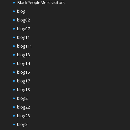
BlackPeopleMeet visitors
blog
blog02
blog07
blog11
blog111
blog13
blog14
blog15
blog17
blog18
blog2
blog22
blog23
blog3