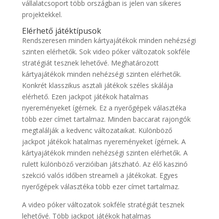
vállalatcsoport több országban is jelen van sikeres
projektekkel.
Elérhető játéktípusok
Rendszeresen minden kártyajátékok minden nehézségi
szinten elérhetők. Sok video póker változatok sokféle
stratégiát tesznek lehetővé. Meghatározott
kártyajátékok minden nehézségi szinten elérhetők.
Konkrét klasszikus asztali játékok széles skálája
elérhető. Ezen jackpot játékok hatalmas
nyereményeket ígérnek. Ez a nyerőgépek választéka
több ezer címet tartalmaz. Minden baccarat rajongók
megtalálják a kedvenc változataikat. Különböző
jackpot játékok hatalmas nyereményeket ígérnek. A
kártyajátékok minden nehézségi szinten elérhetők. A
rulett különböző verzióiban játszható. Az élő kaszinó
szekció valós időben streameli a játékokat. Egyes
nyerőgépek választéka több ezer címet tartalmaz.
A video póker változatok sokféle stratégiát tesznek
lehetővé. Több jackpot játékok hatalmas