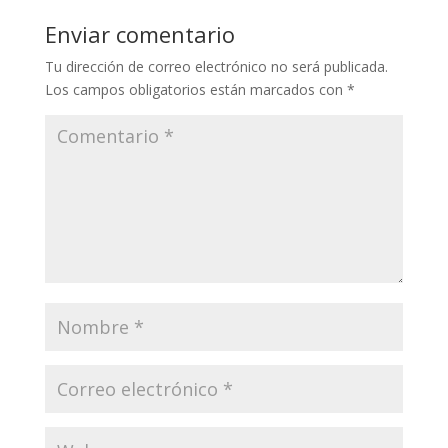
Enviar comentario
Tu dirección de correo electrónico no será publicada.
Los campos obligatorios están marcados con
*