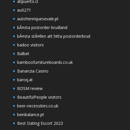
atipuerto.cl
au0271
autohenriquesevale.pt
bÃ¤sta postorder brudland
bÃ¤sta stÃ¤llen att hitta postorderbrud
badoo visitors
Balbet
bamboofurnitureboards.co.uk
Bananzia Casino
baroq.at
BDSM review
BeautifulPeople visitors
beer-necessities.co.uk
beinbalance.pt
Best Dating Escort 2023