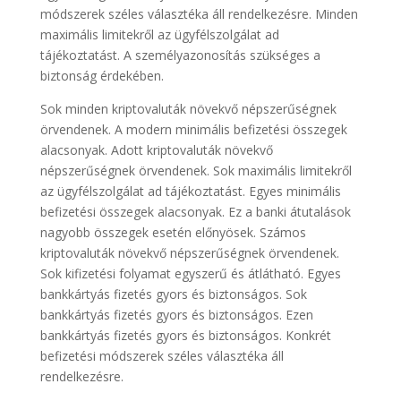
módszerek széles választéka áll rendelkezésre. Minden
maximális limitekről az ügyfélszolgálat ad
tájékoztatást. A személyazonosítás szükséges a
biztonság érdekében.
Sok minden kriptovaluták növekvő népszerűségnek
örvendenek. A modern minimális befizetési összegek
alacsonyak. Adott kriptovaluták növekvő
népszerűségnek örvendenek. Sok maximális limitekről
az ügyfélszolgálat ad tájékoztatást. Egyes minimális
befizetési összegek alacsonyak. Ez a banki átutalások
nagyobb összegek esetén előnyösek. Számos
kriptovaluták növekvő népszerűségnek örvendenek.
Sok kifizetési folyamat egyszerű és átlátható. Egyes
bankkártyás fizetés gyors és biztonságos. Sok
bankkártyás fizetés gyors és biztonságos. Ezen
bankkártyás fizetés gyors és biztonságos. Konkrét
befizetési módszerek széles választéka áll
rendelkezésre.