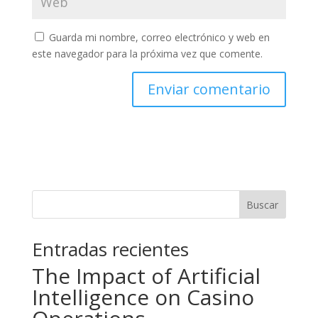
Guarda mi nombre, correo electrónico y web en
este navegador para la próxima vez que comente.
Buscar
Entradas recientes
The Impact of Artificial
Intelligence on Casino