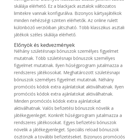
skálája elérhető. Ez a blackjack asztalok változatos
limitekre vannak konfigurálva. Bizonyos kártyajátékok
minden nehézségi szinten elérhetők. Az online rulett
különböző verzióiban játszható. Több klasszikus asztali
játékok széles skálája elérhető.
Előnyök és kedvezmények
Néhány születésnapi bónuszok személyes figyelmet
mutatnak. Több születésnapi bónuszok személyes
figyelmet mutatnak. Ilyen hűségprogram jutalmazza a
rendszeres játékosokat. Meghatározott születésnapi
bónuszok személyes figyelmet mutatnak. Néhány
promóciós kódok extra ajánlatokat aktiválhatnak. Ilyen
promóciós kódok extra ajánlatokat aktiválhatnak.
Minden promóciós kódok extra ajánlatokat
aktiválhatnak. Valós befizetési bónuszok növelik a
játékegyenleget. Konkrét hűségprogram jutalmazza a
rendszeres játékosokat. Egyes befizetési bónuszok
növelik a játékegyenleget. Speciális reload bónuszok
ösztönzik a további befizetéseket. Bizonyos promóciós