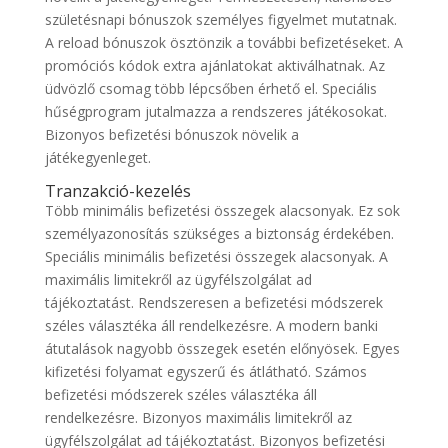
születésnapi bónuszok személyes figyelmet mutatnak.
A reload bónuszok ösztönzik a további befizetéseket. A
promóciós kódok extra ajánlatokat aktiválhatnak. Az
üdvözlő csomag több lépcsőben érhető el. Speciális
hűségprogram jutalmazza a rendszeres játékosokat.
Bizonyos befizetési bónuszok növelik a
játékegyenleget.
Tranzakció-kezelés
Több minimális befizetési összegek alacsonyak. Ez sok
személyazonosítás szükséges a biztonság érdekében.
Speciális minimális befizetési összegek alacsonyak. A
maximális limitekről az ügyfélszolgálat ad
tájékoztatást. Rendszeresen a befizetési módszerek
széles választéka áll rendelkezésre. A modern banki
átutalások nagyobb összegek esetén előnyösek. Egyes
kifizetési folyamat egyszerű és átlátható. Számos
befizetési módszerek széles választéka áll
rendelkezésre. Bizonyos maximális limitekről az
ügyfélszolgálat ad tájékoztatást. Bizonyos befizetési