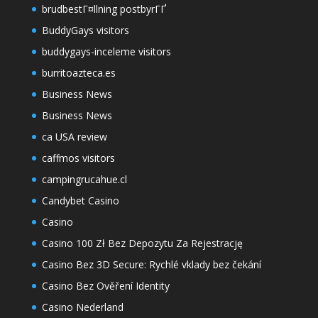
brudbestГ¤llning postbyrГҐ
BuddyGays visitors
buddygays-inceleme visitors
burritoazteca.es
Business News
Business News
ca USA review
caffmos visitors
campingrucahue.cl
Candybet Casino
Casino
Casino 100 Zł Bez Depozytu Za Rejestrację
Casino Bez 3D Secure: Rychlé vklady bez čekání
Casino Bez Ověření Identity
Casino Nederland