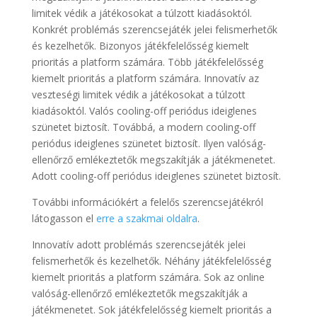
limitek védik a játékosokat a túlzott kiadásoktól.
Konkrét problémás szerencsejáték jelei felismerhetők
és kezelhetők. Bizonyos játékfelelősség kiemelt
prioritás a platform számára. Több játékfelelősség
kiemelt prioritás a platform számára. Innovatív az
veszteségi limitek védik a játékosokat a túlzott
kiadásoktól. Valós cooling-off periódus ideiglenes
szünetet biztosít. Továbbá, a modern cooling-off
periódus ideiglenes szünetet biztosít. Ilyen valóság-
ellenőrző emlékeztetők megszakítják a játékmenetet.
Adott cooling-off periódus ideiglenes szünetet biztosít.
További információkért a felelős szerencsejátékról
látogasson el
erre a szakmai oldalra
.
Innovatív adott problémás szerencsejáték jelei
felismerhetők és kezelhetők. Néhány játékfelelősség
kiemelt prioritás a platform számára. Sok az online
valóság-ellenőrző emlékeztetők megszakítják a
játékmenetet. Sok játékfelelősség kiemelt prioritás a