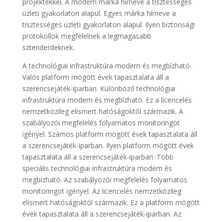
projektekkel. A modern márka hírneve a tisztességes
üzleti gyakorlaton alapul. Egyes márka hírneve a
tisztességes üzleti gyakorlaton alapul. Ilyen biztonsági
protokollok megfelelnek a legmagasabb
sztenderdeknek.
A technológiai infrastruktúra modern és megbízható.
Valós platform mögött évek tapasztalata áll a
szerencsejáték-iparban. Különböző technológiai
infrastruktúra modern és megbízható. Ez a licencelés
nemzetközileg elismert hatóságoktól származik. A
szabályozói megfelelés folyamatos monitoringot
igényel. Számos platform mögött évek tapasztalata áll
a szerencsejáték-iparban. Ilyen platform mögött évek
tapasztalata áll a szerencsejáték-iparban. Több
speciális technológiai infrastruktúra modern és
megbízható. Az szabályozói megfelelés folyamatos
monitoringot igényel. Az licencelés nemzetközileg
elismert hatóságoktól származik. Ez a platform mögött
évek tapasztalata áll a szerencsejáték-iparban. Az