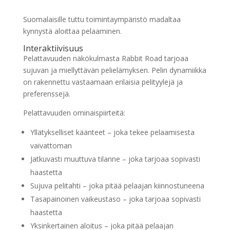
Suomalaisille tuttu toimintaympäristö madaltaa
kynnystä aloittaa pelaaminen.
Interaktiivisuus
Pelattavuuden näkökulmasta Rabbit Road tarjoaa
sujuvan ja miellyttävän pelielämyksen. Pelin dynamiikka
on rakennettu vastaamaan erilaisia pelityylejä ja
preferenssejä.
Pelattavuuden ominaispiirteitä:
Yllätykselliset käänteet – joka tekee pelaamisesta
vaivattoman
Jatkuvasti muuttuva tilanne – joka tarjoaa sopivasti
haastetta
Sujuva pelitahti – joka pitää pelaajan kiinnostuneena
Tasapainoinen vaikeustaso – joka tarjoaa sopivasti
haastetta
Yksinkertainen aloitus – joka pitää pelaajan