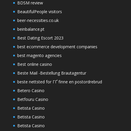
BDSM review
BeautifulPeople visitors
beer-necessities.co.uk
beinbalance.pt
Best Dating Escort 2023
best ecommerce development companies
best magento agencies
Best online casino
Beste Mail -Bestellung Brautagentur
beste nettsted for ГҐ finne en postordrebrud
Betero Casino
Betfouru Casino
Betista Casino
Betista Casino
Betista Casino