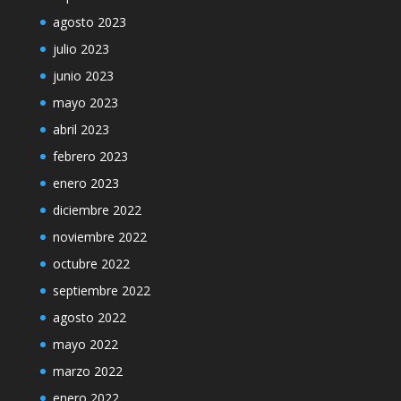
agosto 2023
julio 2023
junio 2023
mayo 2023
abril 2023
febrero 2023
enero 2023
diciembre 2022
noviembre 2022
octubre 2022
septiembre 2022
agosto 2022
mayo 2022
marzo 2022
enero 2022