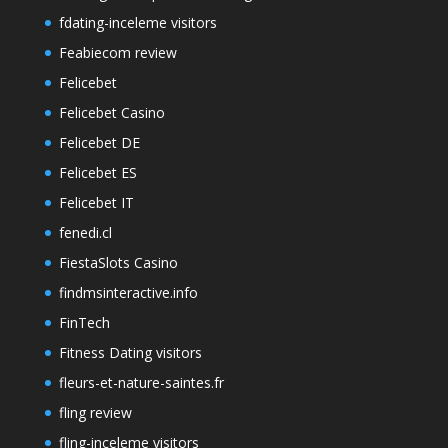
fdating-inceleme visitors
Feabiecom review
Felicebet
Felicebet Casino
Felicebet DE
Felicebet ES
Felicebet IT
fenedi.cl
FiestaSlots Casino
findmsinteractive.info
FinTech
Fitness Dating visitors
fleurs-et-nature-saintes.fr
fling review
fling-inceleme visitors