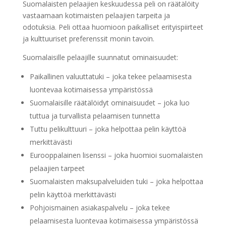
Suomalaisten pelaajien keskuudessa peli on räätälöity
vastaamaan kotimaisten pelaajien tarpeita ja
odotuksia. Peli ottaa huomioon paikalliset erityispiirteet
ja kulttuuriset preferenssit monin tavoin.
Suomalaisille pelaajille suunnatut ominaisuudet:
Paikallinen valuuttatuki – joka tekee pelaamisesta
luontevaa kotimaisessa ympäristössä
Suomalaisille räätälöidyt ominaisuudet – joka luo
tuttua ja turvallista pelaamisen tunnetta
Tuttu pelikulttuuri – joka helpottaa pelin käyttöä
merkittävästi
Eurooppalainen lisenssi – joka huomioi suomalaisten
pelaajien tarpeet
Suomalaisten maksupalveluiden tuki – joka helpottaa
pelin käyttöä merkittävästi
Pohjoismainen asiakaspalvelu – joka tekee
pelaamisesta luontevaa kotimaisessa ympäristössä