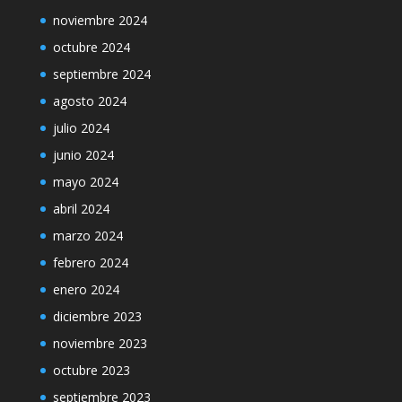
noviembre 2024
octubre 2024
septiembre 2024
agosto 2024
julio 2024
junio 2024
mayo 2024
abril 2024
marzo 2024
febrero 2024
enero 2024
diciembre 2023
noviembre 2023
octubre 2023
septiembre 2023