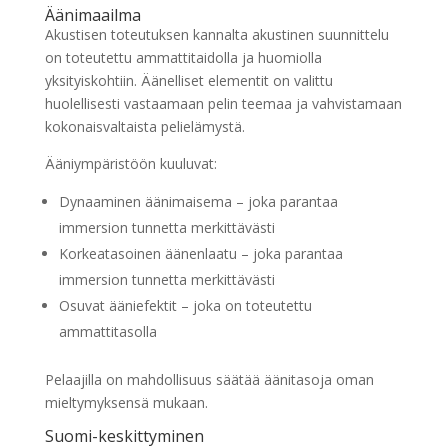
Äänimaailma
Akustisen toteutuksen kannalta akustinen suunnittelu
on toteutettu ammattitaidolla ja huomiolla
yksityiskohtiin. Äänelliset elementit on valittu
huolellisesti vastaamaan pelin teemaa ja vahvistamaan
kokonaisvaltaista pelielämystä.
Ääniympäristöön kuuluvat:
Dynaaminen äänimaisema – joka parantaa
immersion tunnetta merkittävästi
Korkeatasoinen äänenlaatu – joka parantaa
immersion tunnetta merkittävästi
Osuvat ääniefektit – joka on toteutettu
ammattitasolla
Pelaajilla on mahdollisuus säätää äänitasoja oman
mieltymyksensä mukaan.
Suomi-keskittyminen