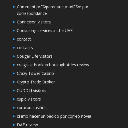
Comment prГ©parer une mariГ©e par
correspondance
Connexion visitors
Consulting services in the UAE
contact
contacts
Cougar Life visitors
craigslist hookup hookuphotties review
Crazy Tower Сasino
Crypto Trade Broker
CUDDLI visitors
cupid visitors
curacau casinois
cГіmo hacer un pedido por correo novia
DAF review