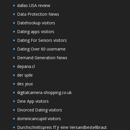
dallas USA review
Data Protection News
Datehookup visitors
Dating apps visitors
Dating For Seniors visitors
Dating Over 60 username
Demand Generation News
depana.cl
der spile
des jeux
digitalcamera-shopping.co.uk
Dine App visitors
Divorced Dating visitors
dominicancupid visitors
Durchschnittspreis fГјr eine Versandbestellbraut