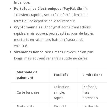
la banque.
Portefeuilles électroniques (PayPal, Skrill):
Transferts rapides, sécurité renforcée, limite de
retrait ou de dépôt selon le fournisseur.
Cryptomonnaies:
Anonymat accru, transactions
rapides, mais souvent peu adaptées pour de faibles
montants en raison des frais de réseau et de
volatilité.
Virements bancaires:
Limites élevées, délais plus
longs, mais souvent sans frais supplémentaires.
Méthode de
Facilités
Limitations
paiement
Utilisation
Plafonds,
Carte bancaire
simple,
frais
rapide
potentiels
Portefeuille
Sécurité,
Limites de