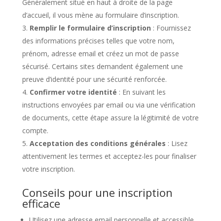
Généralement situé en haut à droite de la page
d’accueil, il vous mène au formulaire d’inscription.
Remplir le formulaire d’inscription
: Fournissez
des informations précises telles que votre nom,
prénom, adresse email et créez un mot de passe
sécurisé. Certains sites demandent également une
preuve d’identité pour une sécurité renforcée.
Confirmer votre identité
: En suivant les
instructions envoyées par email ou via une vérification
de documents, cette étape assure la légitimité de votre
compte.
Acceptation des conditions générales
: Lisez
attentivement les termes et acceptez-les pour finaliser
votre inscription.
Conseils pour une inscription
efficace
Utilisez une adresse email personnelle et accessible,