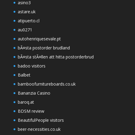
asino3
astare.uk
atipuerto.cl
au0271
autohenriquesevale.pt
bÃ¤sta postorder brudland
bÃ¤sta stÃ¤llen att hitta postorderbrud
badoo visitors
Balbet
bamboofurnitureboards.co.uk
Bananzia Casino
baroq.at
BDSM review
BeautifulPeople visitors
beer-necessities.co.uk