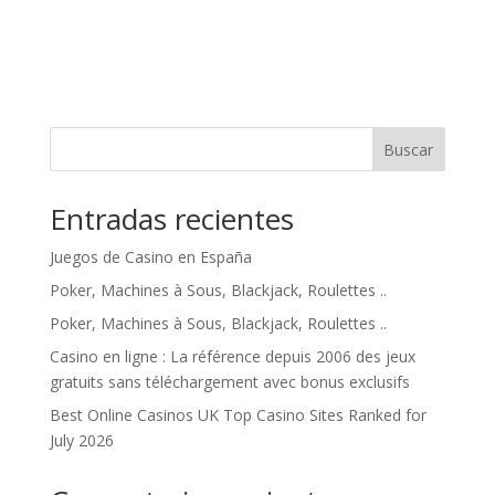
Buscar
Entradas recientes
Juegos de Casino en España
Poker, Machines à Sous, Blackjack, Roulettes ..
Poker, Machines à Sous, Blackjack, Roulettes ..
Casino en ligne : La référence depuis 2006 des jeux
gratuits sans téléchargement avec bonus exclusifs
Best Online Casinos UK Top Casino Sites Ranked for
July 2026