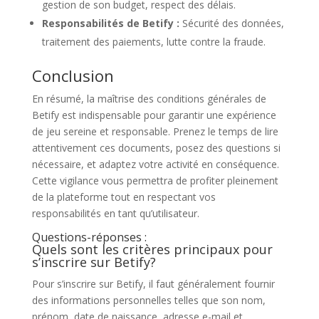
gestion de son budget, respect des délais.
Responsabilités de Betify :
Sécurité des données,
traitement des paiements, lutte contre la fraude.
Conclusion
En résumé, la maîtrise des conditions générales de
Betify est indispensable pour garantir une expérience
de jeu sereine et responsable. Prenez le temps de lire
attentivement ces documents, posez des questions si
nécessaire, et adaptez votre activité en conséquence.
Cette vigilance vous permettra de profiter pleinement
de la plateforme tout en respectant vos
responsabilités en tant qu’utilisateur.
Questions-réponses :
Quels sont les critères principaux pour
s’inscrire sur Betify?
Pour s’inscrire sur Betify, il faut généralement fournir
des informations personnelles telles que son nom,
prénom, date de naissance, adresse e-mail et