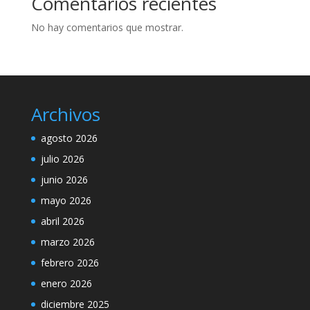
Comentarios recientes
No hay comentarios que mostrar.
Archivos
agosto 2026
julio 2026
junio 2026
mayo 2026
abril 2026
marzo 2026
febrero 2026
enero 2026
diciembre 2025