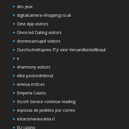
des jeux
digitalcamera-shopping.co.uk
Dine App visitors
Divorced Dating visitors
dominicancupid visitors
Durchschnittspreis fГјr eine Versandbestellbraut
e
eharmony visitors
ekte postordrebrud
emesa-m30.es
Emperia Casino
Escort Service continue reading
esposas de pedidos por correo
estacionaraucania.cl
EU casino