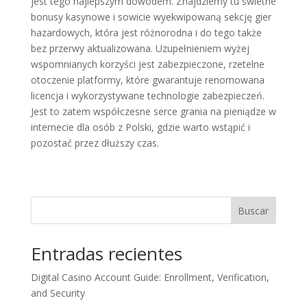
jest tego najlepszym dowodem. Znajdziemy tu świetne
bonusy kasynowe i sowicie wyekwipowaną sekcję gier
hazardowych, która jest różnorodna i do tego także
bez przerwy aktualizowana. Uzupełnieniem wyżej
wspomnianych korzyści jest zabezpieczone, rzetelne
otoczenie platformy, które gwarantuje renomowana
licencja i wykorzystywane technologie zabezpieczeń.
Jest to zatem współczesne serce grania na pieniądze w
internecie dla osób z Polski, gdzie warto wstąpić i
pozostać przez dłuższy czas.
Buscar
Entradas recientes
Digital Casino Account Guide: Enrollment, Verification,
and Security