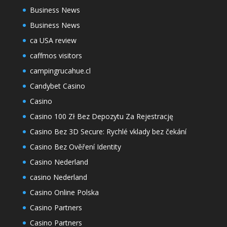
Business News
Business News
ca USA review
caffmos visitors
campingrucahue.cl
Candybet Casino
Casino
Casino 100 Zł Bez Depozytu Za Rejestrację
Casino Bez 3D Secure: Rychlé vklady bez čekání
Casino Bez Ověření Identity
Casino Nederland
casino Nederland
Casino Online Polska
Casino Partners
Casino Partners