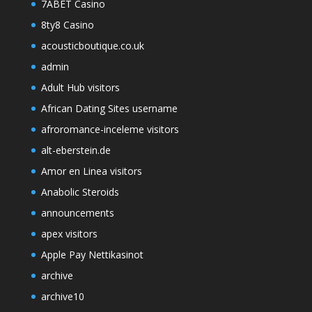
7ABET Casino
8ty8 Casino
acousticboutique.co.uk
admin
Adult Hub visitors
African Dating Sites username
afroromance-inceleme visitors
alt-eberstein.de
Amor en Linea visitors
Anabolic Steroids
announcements
apex visitors
Apple Pay Nettikasinot
archive
archive10