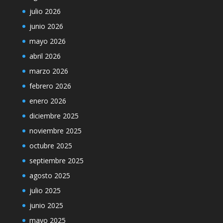
julio 2026
junio 2026
mayo 2026
abril 2026
marzo 2026
febrero 2026
enero 2026
diciembre 2025
noviembre 2025
octubre 2025
septiembre 2025
agosto 2025
julio 2025
junio 2025
mayo 2025