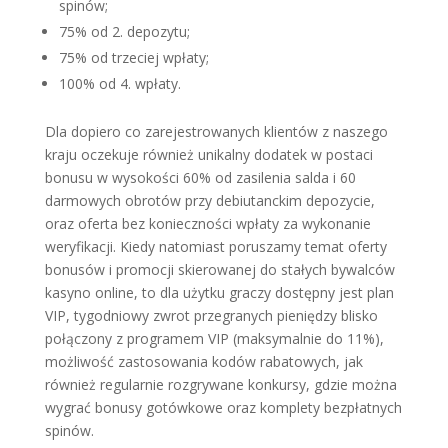
spinów;
75% od 2. depozytu;
75% od trzeciej wpłaty;
100% od 4. wpłaty.
Dla dopiero co zarejestrowanych klientów z naszego
kraju oczekuje również unikalny dodatek w postaci
bonusu w wysokości 60% od zasilenia salda i 60
darmowych obrotów przy debiutanckim depozycie,
oraz oferta bez konieczności wpłaty za wykonanie
weryfikacji. Kiedy natomiast poruszamy temat oferty
bonusów i promocji skierowanej do stałych bywalców
kasyno online, to dla użytku graczy dostępny jest plan
VIP, tygodniowy zwrot przegranych pieniędzy blisko
połączony z programem VIP (maksymalnie do 11%),
możliwość zastosowania kodów rabatowych, jak
również regularnie rozgrywane konkursy, gdzie można
wygrać bonusy gotówkowe oraz komplety bezpłatnych
spinów.