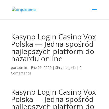
Kasyno Login Casino Vox
Polska — Jedna spośród
najlepszych platform do
hazardu online
por
admin
|
Ene 26, 2026
|
Sin categoría
|
0
Comentarios
Kasyno Login Casino Vox
Polska — Jedna spośród
najlepszych platform do