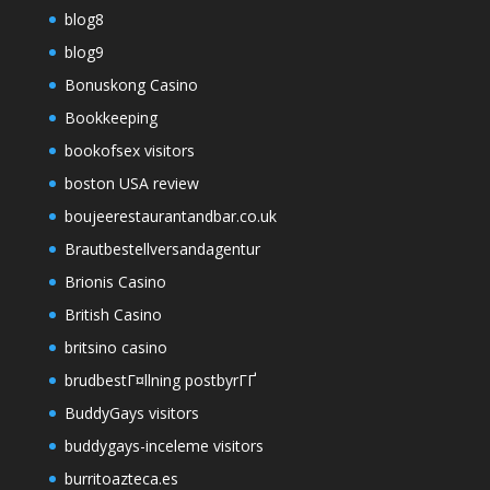
blog8
blog9
Bonuskong Casino
Bookkeeping
bookofsex visitors
boston USA review
boujeerestaurantandbar.co.uk
Brautbestellversandagentur
Brionis Casino
British Casino
britsino casino
brudbestГ¤llning postbyrГҐ
BuddyGays visitors
buddygays-inceleme visitors
burritoazteca.es