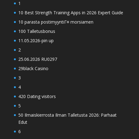
1
10 Best Strength Training Apps in 2026 Expert Guide
10 parasta postimyyntiГ¤ morsiamen
100 Talletusbonus
11.05.2026-pin up
2
25.06.2026 RU0297
29black Casino
3
4
420 Dating visitors
5
50 Ilmaiskierrosta Ilman Talletusta 2026: Parhaat
Edut
6