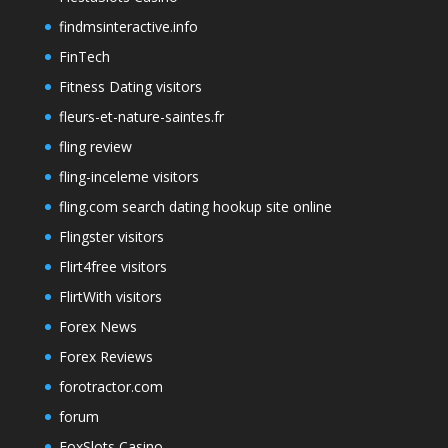
findmsinteractive.info
FinTech
Fitness Dating visitors
fleurs-et-nature-saintes.fr
fling review
fling-inceleme visitors
fling.com search dating hookup site online
Flingster visitors
Flirt4free visitors
FlirtWith visitors
Forex News
Forex Reviews
forotractor.com
forum
FoxSlots Casino