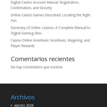
Digital Casino Account Manual: Registration,
Confirmation, and Security
Online Casino Games Described: Locating the Right
Fun
Summary of Online Casinos: A Complete Manual to
Digital Gaming Sites
Casino Online Incentives: Incentives, Wagering, and
Player Rewards
Comentarios recientes
No hay comentarios que mostrar.
Archivos
agosto 2026