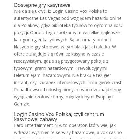
Dostępne gry kasynowe
Nie da się ukryć, iż Login Casino Vox Polska to
autentyczne Las Vegas pod względem hazardu online
dla Polaków, gdyż biblioteka tytułów to ogromna ilość
pozycji. Oprócz tego spotkamy tu wszelkie najlepsze
kategoria gier kasynowych. Są automaty online i
klasyczne gry stołowe, w tym blackjack i ruletka. W
ofercie znajduje się również kasyno w czasie
rzeczywistym, gdzie są przygotowany pokoje z
typowymi grami hazardowymi i rewolucyjnymi
teleturniejami hazardowymi. Nie brakuje też gier
instant, czyli zdrapek internetowych i mini gierek crash.
Ponadto wśród udostępnionych twórców znajdziemy
wyłącznie czołowe firmy, między innymi Evoplay i
Gamzix.
Login Casino Vox Polska, czyli centrum
kasynowej zabawy
Faro Entertainment N.V. to operator, który wie, jak
wdrażać wyśmienite serwisy hazardowe, a vox casino