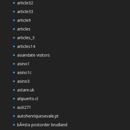
article32
article33
article9
articles
articles_3
articles14
asiandate visitors
asino1
asino1c
asino3
astare.uk
atipuerto.cl
au0271
autohenriquesevale.pt
bÃ¤sta postorder brudland