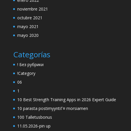
enero 2022
noviembre 2021
octubre 2021
mayo 2021
mayo 2020
Categorías
! Без рубрики
!Category
06
1
10 Best Strength Training Apps in 2026 Expert Guide
10 parasta postimyyntiГ¤ morsiamen
100 Talletusbonus
11.05.2026-pin up