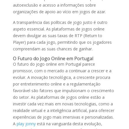
autoexclusão e acesso a informações sobre
organizações de apoio ao vício em jogos de azar.
A transparência das políticas de jogo justo é outro
aspeto essencial. As plataformas de jogos online
devem divulgar as suas taxas de RTP (Return to
Player) para cada jogo, permitindo que os jogadores
compreendam as suas chances de ganhar.
O Futuro do Jogo Online em Portugal
O futuro do jogo online em Portugal parece
promissor, com o mercado a continuar a crescer e a
evoluir. A inovação tecnológica, a crescente procura
por entretenimento online e a regulamentação
favorável são fatores que impulsionam o crescimento
do setor. As plataformas de jogos online estão a
investir cada vez mais em novas tecnologias, como a
realidade virtual e a inteligência artificial, para oferecer
experiências de jogo mais imersivas e personalizadas.
A
play jonny
está na vanguarda desta evolução,