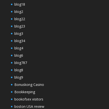
blog18
blog2
blog22
blog23
blog3
blog34
blog4
blog6
blog787
blog8
blog9
Bonuskong Casino
Bookkeeping
bookofsex visitors
boston USA review