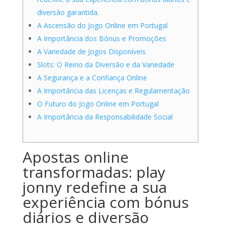
diversão garantida.
A Ascensão do Jogo Online em Portugal
A Importância dos Bónus e Promoções
A Variedade de Jogos Disponíveis
Slots: O Reino da Diversão e da Variedade
A Segurança e a Confiança Online
A Importância das Licenças e Regulamentação
O Futuro do Jogo Online em Portugal
A Importância da Responsabilidade Social
Apostas online
transformadas: play
jonny redefine a sua
experiência com bónus
diários e diversão