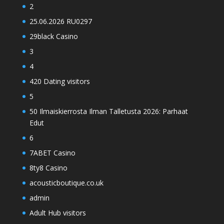
2
25.06.2026 RU0297
29black Casino
3
4
420 Dating visitors
5
50 Ilmaiskierrosta Ilman Talletusta 2026: Parhaat
Edut
6
7ABET Casino
8ty8 Casino
acousticboutique.co.uk
admin
Adult Hub visitors