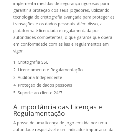
implementa medidas de segurança rigorosas para
garantir a proteção dos seus jogadores, utilizando
tecnologia de criptografia avançada para proteger as
transações e os dados pessoais. Além disso, a
plataforma é licenciada e regulamentada por
autoridades competentes, o que garante que opera
em conformidade com as leis e regulamentos em
vigor.
Criptografia SSL
Licenciamento e Regulamentação
Auditoria Independente
Proteção de dados pessoais
Suporte ao cliente 24/7
A Importância das Licenças e
Regulamentação
A posse de uma licença de jogo emitida por uma
autoridade respeitável é um indicador importante da