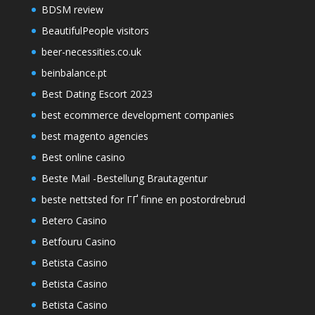
BDSM review
BeautifulPeople visitors
beer-necessities.co.uk
beinbalance.pt
Best Dating Escort 2023
best ecommerce development companies
best magento agencies
Best online casino
Beste Mail -Bestellung Brautagentur
beste nettsted for ГҐ finne en postordrebrud
Betero Casino
Betfouru Casino
Betista Casino
Betista Casino
Betista Casino