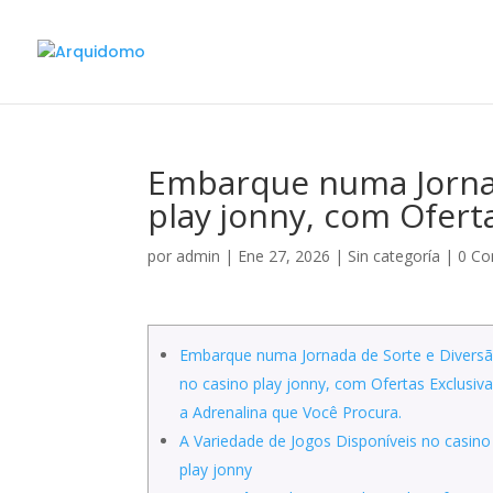
Embarque numa Jornad
play jonny, com Oferta
por
admin
|
Ene 27, 2026
|
Sin categoría
|
0 Co
Embarque numa Jornada de Sorte e Divers
no casino play jonny, com Ofertas Exclusiva
a Adrenalina que Você Procura.
A Variedade de Jogos Disponíveis no casino
play jonny