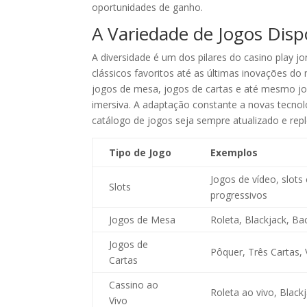
oportunidades de ganho.
A Variedade de Jogos Disp
A diversidade é um dos pilares do casino play 
clássicos favoritos até as últimas inovações d
jogos de mesa, jogos de cartas e até mesmo jo
imersiva. A adaptação constante a novas tecn
catálogo de jogos seja sempre atualizado e rep
Tipo de Jogo
Exemplos
Jogos de vídeo, slots 
Slots
progressivos
Jogos de Mesa
Roleta, Blackjack, Ba
Jogos de
Pôquer, Três Cartas,
Cartas
Cassino ao
Roleta ao vivo, Black
Vivo