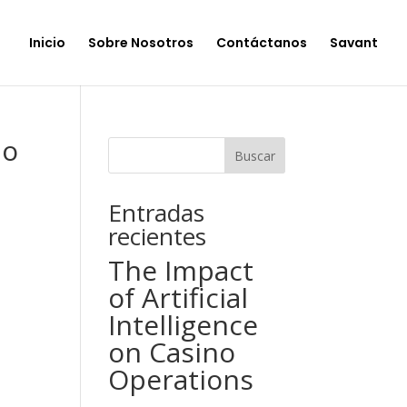
Inicio
Sobre Nosotros
Contáctanos
Savant
no
Buscar
Entradas
recientes
The Impact
of Artificial
Intelligence
on Casino
Operations