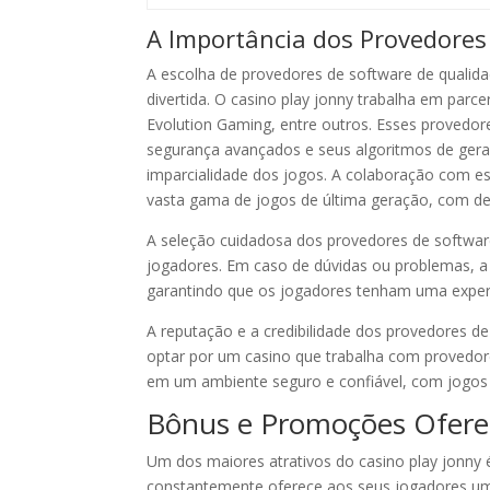
A Importância dos Provedores
A escolha de provedores de software de qualidad
divertida. O casino play jonny trabalha em parc
Evolution Gaming, entre outros. Esses provedor
segurança avançados e seus algoritmos de geraç
imparcialidade dos jogos. A colaboração com es
vasta gama de jogos de última geração, com de
A seleção cuidadosa dos provedores de softwar
jogadores. Em caso de dúvidas ou problemas, a 
garantindo que os jogadores tenham uma experiên
A reputação e a credibilidade dos provedores d
optar por um casino que trabalha com provedo
em um ambiente seguro e confiável, com jogos
Bônus e Promoções Oferec
Um dos maiores atrativos do casino play jonny
constantemente oferece aos seus jogadores uma