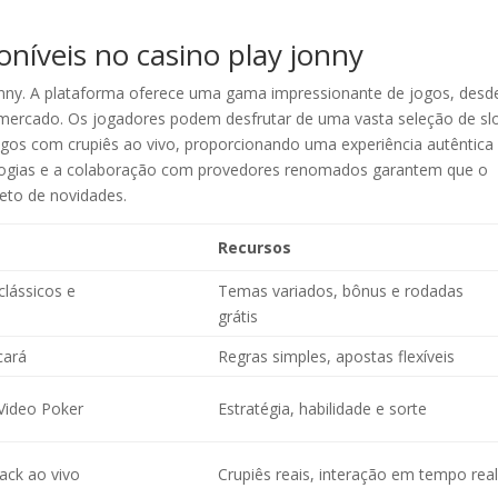
oníveis no casino play jonny
jonny. A plataforma oferece uma gama impressionante de jogos, desd
o mercado. Os jogadores podem desfrutar de uma vasta seleção de slo
gos com crupiês ao vivo, proporcionando uma experiência autêntica
ologias e a colaboração com provedores renomados garantem que o
leto de novidades.
Recursos
clássicos e
Temas variados, bônus e rodadas
grátis
cará
Regras simples, apostas flexíveis
 Video Poker
Estratégia, habilidade e sorte
jack ao vivo
Crupiês reais, interação em tempo rea