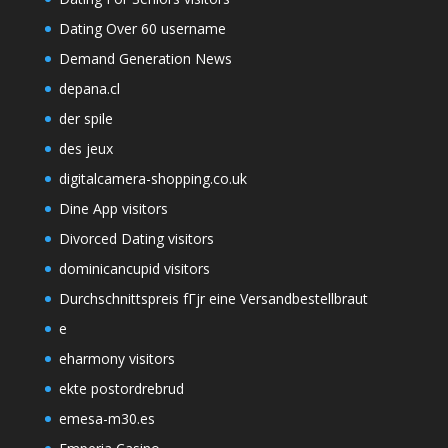
Dating Over 60 username
Demand Generation News
depana.cl
der spile
des jeux
digitalcamera-shopping.co.uk
Dine App visitors
Divorced Dating visitors
dominicancupid visitors
Durchschnittspreis fГјr eine Versandbestellbraut
e
eharmony visitors
ekte postordrebrud
emesa-m30.es