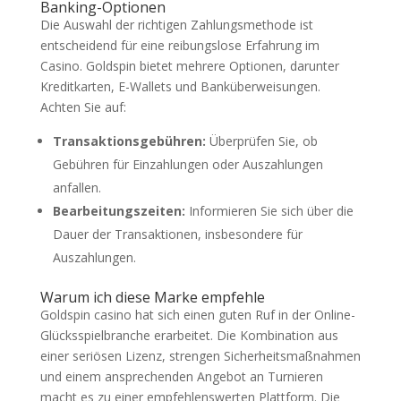
Banking-Optionen
Die Auswahl der richtigen Zahlungsmethode ist
entscheidend für eine reibungslose Erfahrung im
Casino. Goldspin bietet mehrere Optionen, darunter
Kreditkarten, E-Wallets und Banküberweisungen.
Achten Sie auf:
Transaktionsgebühren:
Überprüfen Sie, ob
Gebühren für Einzahlungen oder Auszahlungen
anfallen.
Bearbeitungszeiten:
Informieren Sie sich über die
Dauer der Transaktionen, insbesondere für
Auszahlungen.
Warum ich diese Marke empfehle
Goldspin casino hat sich einen guten Ruf in der Online-
Glücksspielbranche erarbeitet. Die Kombination aus
einer seriösen Lizenz, strengen Sicherheitsmaßnahmen
und einem ansprechenden Angebot an Turnieren
macht es zu einer empfehlenswerten Plattform. Die