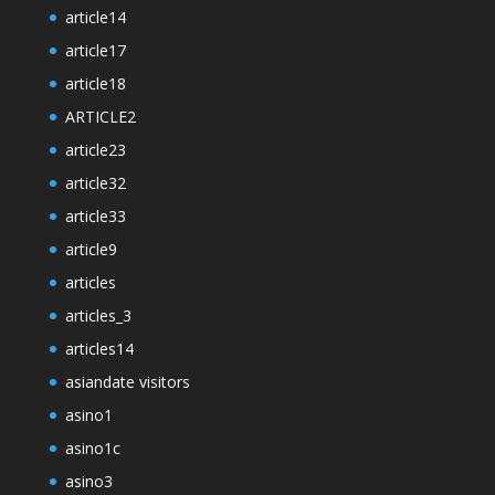
article14
article17
article18
ARTICLE2
article23
article32
article33
article9
articles
articles_3
articles14
asiandate visitors
asino1
asino1c
asino3