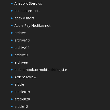
Anabolic Steroids
announcements
apex visitors
Apple Pay Nettikasinot
archive
archive10
archive11
archive9
archivee
ardent hookup mobile dating site
Ardent review
article
article019
article020
article12