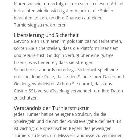
Klaren zu sein, um erfolgreich zu sein. In diesem Artikel
betrachten wir die wichtigsten Aspekte, die Spieler
beachten sollten, um ihre Chancen auf einen
Turniersieg zu maximieren.
Lizenzierung und Sicherheit
Bevor Sie an Turnieren im goldspin casino teilnehmen,
sollten Sie sicherstellen, dass die Plattform lizenziert
und reguliert ist. Goldspin verfügt über eine gültige
Lizenz, was bedeutet, dass sie strengen
Sicherheitsstandards unterliegt. Sicherheit spielt eine
entscheidende Rolle, da sie den Schutz Ihrer Daten und
Gelder gewährleistet. Achten Sie darauf, dass das
Casino SSL-Verschlüsselung verwendet, um Ihre Daten
zu schützen.
Verständnis der Turnierstruktur
Jedes Turnier hat seine eigene Struktur, die die
Spielregeln und die Art der Punktevergabe definiert. Es
ist wichtig, die spezifischen Regeln des jeweiligen
Turniers zu lesen, um Missverständnisse zu vermeiden.