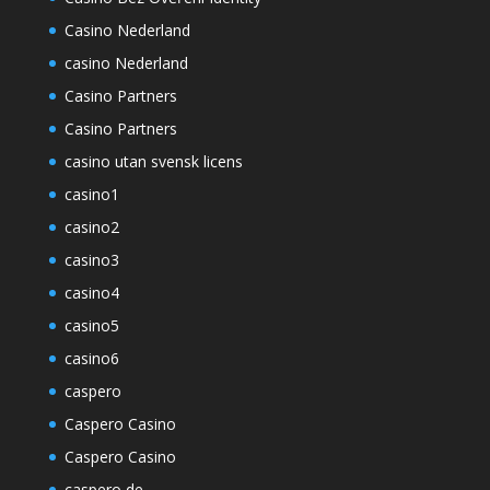
Casino Nederland
casino Nederland
Casino Partners
Casino Partners
casino utan svensk licens
casino1
casino2
casino3
casino4
casino5
casino6
caspero
Caspero Casino
Caspero Casino
caspero de