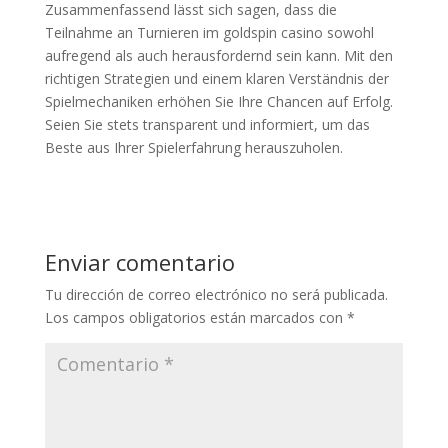
Zusammenfassend lässt sich sagen, dass die
Teilnahme an Turnieren im goldspin casino sowohl
aufregend als auch herausfordernd sein kann. Mit den
richtigen Strategien und einem klaren Verständnis der
Spielmechaniken erhöhen Sie Ihre Chancen auf Erfolg.
Seien Sie stets transparent und informiert, um das
Beste aus Ihrer Spielerfahrung herauszuholen.
Enviar comentario
Tu dirección de correo electrónico no será publicada.
Los campos obligatorios están marcados con
*