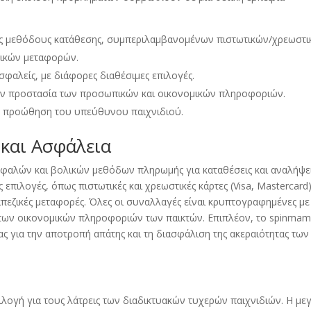
ες μεθόδους κατάθεσης, συμπεριλαμβανομένων πιστωτικών/χρεωστ
ζικών μεταφορών.
ασφαλείς, με διάφορες διαθέσιμες επιλογές.
ην προστασία των προσωπικών και οικονομικών πληροφοριών.
ην προώθηση του υπεύθυνου παιχνιδιού.
και Ασφάλεια
σφαλών και βολικών μεθόδων πληρωμής για καταθέσεις και αναλήψει
επιλογές, όπως πιστωτικές και χρεωστικές κάρτες (Visa, Mastercard)
τραπεζικές μεταφορές. Όλες οι συναλλαγές είναι κρυπτογραφημένες με 
 των οικονομικών πληροφοριών των παικτών. Επιπλέον, το spinma
ς για την αποτροπή απάτης και τη διασφάλιση της ακεραιότητας των
ιλογή για τους λάτρεις των διαδικτυακών τυχερών παιχνιδιών. Η με