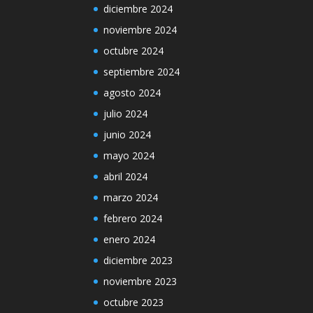
diciembre 2024
noviembre 2024
octubre 2024
septiembre 2024
agosto 2024
julio 2024
junio 2024
mayo 2024
abril 2024
marzo 2024
febrero 2024
enero 2024
diciembre 2023
noviembre 2023
octubre 2023