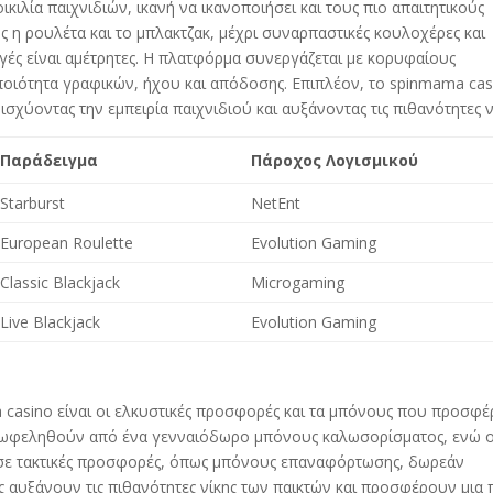
κιλία παιχνιδιών, ικανή να ικανοποιήσει και τους πιο απαιτητικούς
ως η ρουλέτα και το μπλακτζακ, μέχρι συναρπαστικές κουλοχέρες και
ογές είναι αμέτρητες. Η πλατφόρμα συνεργάζεται με κορυφαίους
οιότητα γραφικών, ήχου και απόδοσης. Επιπλέον, το spinmama cas
σχύοντας την εμπειρία παιχνιδιού και αυξάνοντας τις πιθανότητες ν
Παράδειγμα
Πάροχος Λογισμικού
Starburst
NetEnt
European Roulette
Evolution Gaming
Classic Blackjack
Microgaming
Live Blackjack
Evolution Gaming
 casino είναι οι ελκυστικές προσφορές και τα μπόνους που προσφέ
 επωφεληθούν από ένα γενναιόδωρο μπόνους καλωσορίσματος, ενώ ο
σε τακτικές προσφορές, όπως μπόνους επαναφόρτωσης, δωρεάν
 αυξάνουν τις πιθανότητες νίκης των παικτών και προσφέρουν μια 