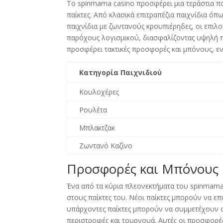
Το spinmama casino προσφέρει μια τεράστια ποι
παίκτες. Από κλασικά επιτραπέζια παιχνίδια όπ
παιχνίδια με ζωντανούς κρουπιέρηδες, οι επιλ
παρόχους λογισμικού, διασφαλίζοντας υψηλή π
προσφέρει τακτικές προσφορές και μπόνους, ενι
Κατηγορία Παιχνιδιού
Κουλοχέρες
Ρουλέτα
Μπλακτζακ
Ζωντανό Καζίνο
Προσφορές και Μπόνους
Ένα από τα κύρια πλεονεκτήματα του spinmama
στους παίκτες του. Νέοι παίκτες μπορούν να
υπάρχοντες παίκτες μπορούν να συμμετέχουν 
περιστροφές και τουρνουά. Αυτές οι προσφορές