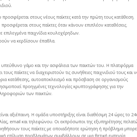
ιδιού.
προσφέρεται στους νέους παίκτες κατά την πρώτη τους κατάθεση.
ροσφέρεται στους παίκτες όταν κάνουν επιπλέον καταθέσεις.
ε επιλεγμένα παιχνίδια κουλοχέρηδων.
ρούν να κερδίσουν έπαθλα.
 υπεύθυνο γάμο και την ασφάλεια των παικτών του. Η πλατφόρμα
 τους παίκτες να διαχειριστούν τις συνήθειες παιχνιδιού τους και ν
ρια κατάθεσης, αυτοαποκλεισμό και πρόσβαση σε οργανισμούς
ρησιμοποιεί προηγμένες τεχνολογίες κρυπτογράφησης για την
ληροφοριών των παικτών.
ναι αξιέπαινη. Η ομάδα υποστήριξης είναι διαθέσιμη 24 ώρες το 2
λίας, email και τηλεφώνου. Οι εκπρόσωποι της εξυπηρέτησης πελατ
 βοηθήσουν τους παίκτες με οποιαδήποτε ερώτηση ή πρόβλημα μπορε
τική επίλυση προβλημάτων συμβάλλουν σε μια θετική εμπειρία