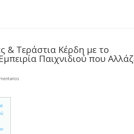
ς & Τεράστια Κέρδη με το
Εμπειρία Παιχνιδιού που Αλλάζ
mentarios
με
ού
no