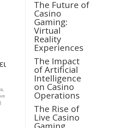
The Future of
Casino
Gaming:
Virtual
Reality
Experiences
The Impact
ει
of Artificial
Intelligence
on Casino
α,
Operations
ένα
ή
The Rise of
Live Casino
Gaming