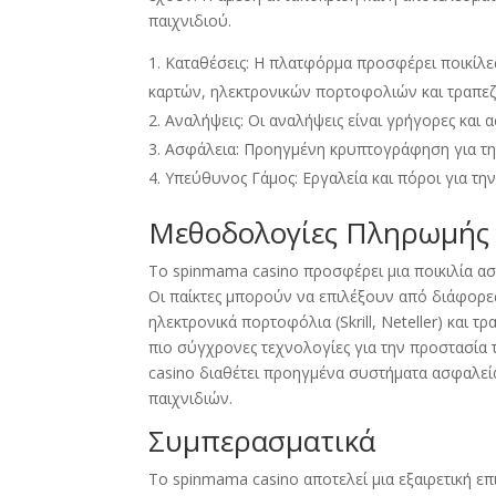
παιχνιδιού.
Καταθέσεις: Η πλατφόρμα προσφέρει ποικίλ
καρτών, ηλεκτρονικών πορτοφολιών και τραπε
Αναλήψεις: Οι αναλήψεις είναι γρήγορες και 
Ασφάλεια: Προηγμένη κρυπτογράφηση για τ
Υπεύθυνος Γάμος: Εργαλεία και πόροι για τ
Μεθοδολογίες Πληρωμής 
Το spinmama casino προσφέρει μια ποικιλία α
Οι παίκτες μπορούν να επιλέξουν από διάφορες 
ηλεκτρονικά πορτοφόλια (Skrill, Neteller) και 
πιο σύγχρονες τεχνολογίες για την προστασία
casino διαθέτει προηγμένα συστήματα ασφαλεία
παιχνιδιών.
Συμπερασματικά
Το spinmama casino αποτελεί μια εξαιρετική επ