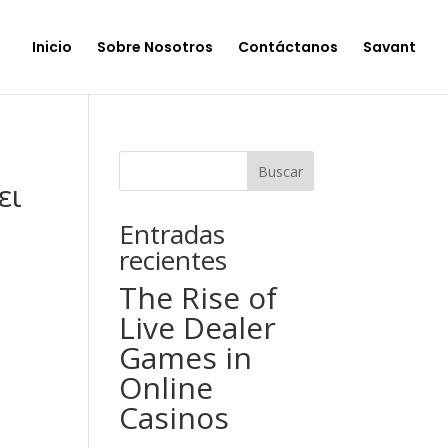
Inicio
Sobre Nosotros
Contáctanos
Savant
Buscar
ει
Entradas
recientes
The Rise of
Live Dealer
Games in
Online
Casinos