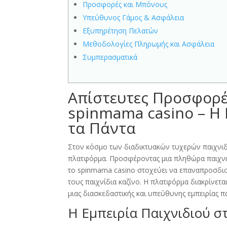
Προσφορές και Μπόνους
Υπεύθυνος Γάμος & Ασφάλεια
Εξυπηρέτηση Πελατών
Μεθοδολογίες Πληρωμής και Ασφάλεια
Συμπερασματικά
Απίστευτες Προσφορέ
spinmama casino – Η 
τα Πάντα
Στον κόσμο των διαδικτυακών τυχερών παιχνι
πλατφόρμα. Προσφέροντας μια πληθώρα παιχνιδι
το spinmama casino στοχεύει να επαναπροσδιο
τους παιχνίδια καζίνο. Η πλατφόρμα διακρίνετα
μιας διασκεδαστικής και υπεύθυνης εμπειρίας π
Η Εμπειρία Παιχνιδιού σ