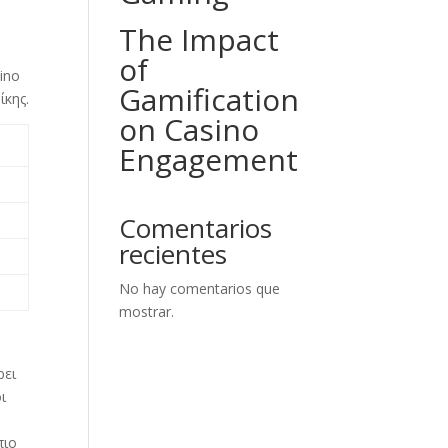
The Impact
of
ino
Gamification
ίκης.
on Casino
Engagement
Comentarios
recientes
No hay comentarios que
mostrar.
ρει
ι
πιο