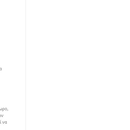
α
4ωρο,
ών
ί να