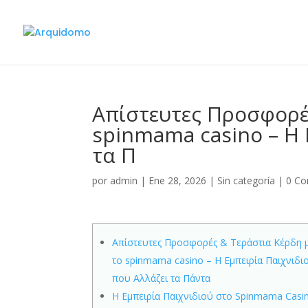
Απίστευτες Προσφορέ
spinmama casino – Η 
τα Π
por
admin
|
Ene 28, 2026
|
Sin categoría
|
0 Co
Απίστευτες Προσφορές & Τεράστια Κέρδη 
το spinmama casino – Η Εμπειρία Παιχνιδι
που Αλλάζει τα Πάντα
Η Εμπειρία Παιχνιδιού στο Spinmama Casi