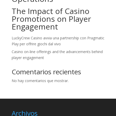
The Impact of Casino
Promotions on Player
Engagement
LuckyCrew Casino avvia una partnership con Pragmatic
Play per offrire giochi dal vivo
Casino on-line offerings and the advancements behind
player engagement
Comentarios recientes
No hay comentarios que mostrar.
Archivos