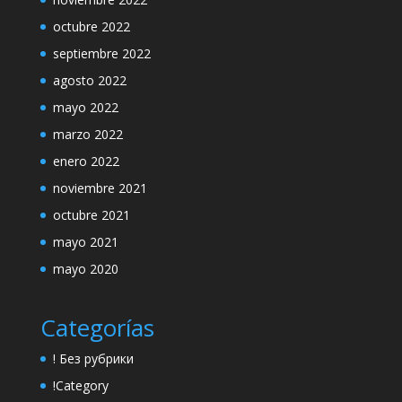
octubre 2022
septiembre 2022
agosto 2022
mayo 2022
marzo 2022
enero 2022
noviembre 2021
octubre 2021
mayo 2021
mayo 2020
Categorías
! Без рубрики
!Category