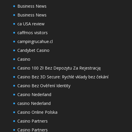
Business News
Business News
ca USA review
caffmos visitors
campingrucahue.cl
Candybet Casino
Casino
Casino 100 Zł Bez Depozytu Za Rejestrację
Casino Bez 3D Secure: Rychlé vklady bez čekání
Casino Bez Ověření Identity
Casino Nederland
casino Nederland
Casino Online Polska
Casino Partners
Casino Partners