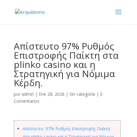
Απίστευτο 97% Ρυθμός
Επιστροφής Παίκτη στα
plinko casino και η
Στρατηγική για Νόμιμα
Κέρδη.
por
admin
|
Ene 28, 2026
|
Sin categoría
|
0
Comentarios
Απίστευτο: 97% Ρυθμός Επιστροφής Παίκτη
στα plinko casino και η Στρατηγική για Νόμιμα