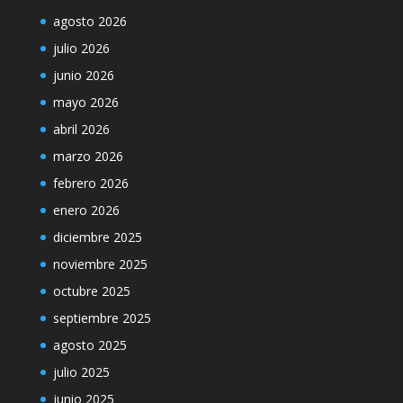
agosto 2026
julio 2026
junio 2026
mayo 2026
abril 2026
marzo 2026
febrero 2026
enero 2026
diciembre 2025
noviembre 2025
octubre 2025
septiembre 2025
agosto 2025
julio 2025
junio 2025