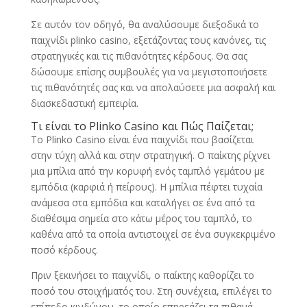
Σε αυτόν τον οδηγό, θα αναλύσουμε διεξοδικά το
παιχνίδι plinko casino, εξετάζοντας τους κανόνες, τις
στρατηγικές και τις πιθανότητες κέρδους. Θα σας
δώσουμε επίσης συμβουλές για να μεγιστοποιήσετε
τις πιθανότητές σας και να απολαύσετε μια ασφαλή και
διασκεδαστική εμπειρία.
Τι είναι το Plinko Casino και Πώς Παίζεται;
Το Plinko Casino είναι ένα παιχνίδι που βασίζεται
στην τύχη αλλά και στην στρατηγική. Ο παίκτης ρίχνει
μια μπίλια από την κορυφή ενός ταμπλό γεμάτου με
εμπόδια (καρφιά ή πείρους). Η μπίλια πέφτει τυχαία
ανάμεσα στα εμπόδια και καταλήγει σε ένα από τα
διαθέσιμα σημεία στο κάτω μέρος του ταμπλό, το
καθένα από τα οποία αντιστοιχεί σε ένα συγκεκριμένο
ποσό κέρδους.
Πριν ξεκινήσει το παιχνίδι, ο παίκτης καθορίζει το
ποσό του στοιχήματός του. Στη συνέχεια, επιλέγει το
επίπεδο κινδύνου, το οποίο επηρεάζει τα πιθανά