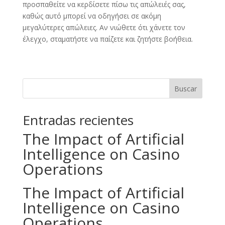
προσπαθείτε να κερδίσετε πίσω τις απώλειές σας,
καθώς αυτό μπορεί να οδηγήσει σε ακόμη
μεγαλύτερες απώλειες. Αν νιώθετε ότι χάνετε τον
έλεγχο, σταματήστε να παίζετε και ζητήστε βοήθεια.
Buscar
Entradas recientes
The Impact of Artificial
Intelligence on Casino
Operations
The Impact of Artificial
Intelligence on Casino
Operations