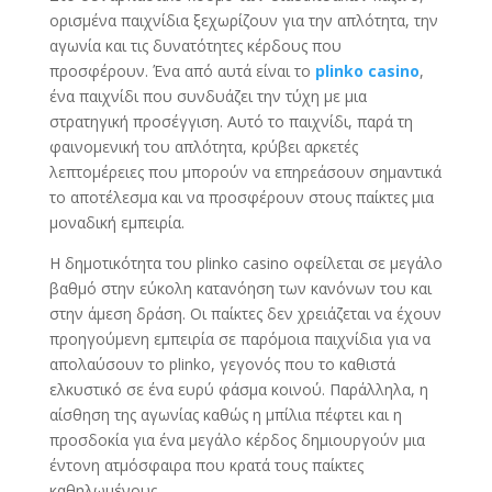
ορισμένα παιχνίδια ξεχωρίζουν για την απλότητα, την
αγωνία και τις δυνατότητες κέρδους που
προσφέρουν. Ένα από αυτά είναι το
plinko casino
,
ένα παιχνίδι που συνδυάζει την τύχη με μια
στρατηγική προσέγγιση. Αυτό το παιχνίδι, παρά τη
φαινομενική του απλότητα, κρύβει αρκετές
λεπτομέρειες που μπορούν να επηρεάσουν σημαντικά
το αποτέλεσμα και να προσφέρουν στους παίκτες μια
μοναδική εμπειρία.
Η δημοτικότητα του plinko casino οφείλεται σε μεγάλο
βαθμό στην εύκολη κατανόηση των κανόνων του και
στην άμεση δράση. Οι παίκτες δεν χρειάζεται να έχουν
προηγούμενη εμπειρία σε παρόμοια παιχνίδια για να
απολαύσουν το plinko, γεγονός που το καθιστά
ελκυστικό σε ένα ευρύ φάσμα κοινού. Παράλληλα, η
αίσθηση της αγωνίας καθώς η μπίλια πέφτει και η
προσδοκία για ένα μεγάλο κέρδος δημιουργούν μια
έντονη ατμόσφαιρα που κρατά τους παίκτες
καθηλωμένους.