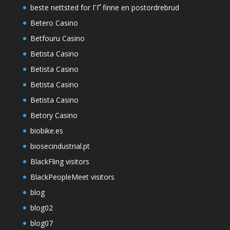
beste nettsted for ГҐ finne en postordrebrud
Betero Casino
Betfouru Casino
Betista Casino
Betista Casino
Betista Casino
Betista Casino
Betory Casino
biobike.es
biosecindustrial.pt
BlackFling visitors
BlackPeopleMeet visitors
blog
blog02
blog07