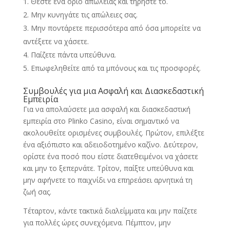
Θέστε ένα όριο απώλειας και τηρήστε το.
Μην κυνηγάτε τις απώλειες σας.
Μην ποντάρετε περισσότερα από όσα μπορείτε να
αντέξετε να χάσετε.
Παίζετε πάντα υπεύθυνα.
Επωφεληθείτε από τα μπόνους και τις προσφορές.
Συμβουλές για μια Ασφαλή και Διασκεδαστική
Εμπειρία
Για να απολαύσετε μια ασφαλή και διασκεδαστική
εμπειρία στο Plinko Casino, είναι σημαντικό να
ακολουθείτε ορισμένες συμβουλές. Πρώτον, επιλέξτε
ένα αξιόπιστο και αδειοδοτημένο καζίνο. Δεύτερον,
ορίστε ένα ποσό που είστε διατεθειμένοι να χάσετε
και μην το ξεπερνάτε. Τρίτον, παίξτε υπεύθυνα και
μην αφήνετε το παιχνίδι να επηρεάσει αρνητικά τη
ζωή σας.
Τέταρτον, κάντε τακτικά διαλείμματα και μην παίζετε
για πολλές ώρες συνεχόμενα. Πέμπτον, μην