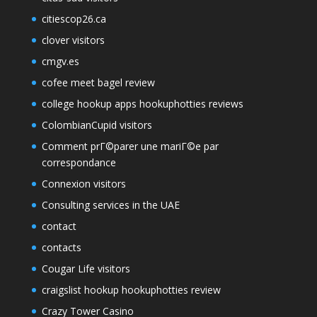
citiescop26.ca
clover visitors
cmgv.es
cofee meet bagel review
college hookup apps hookuphotties reviews
ColombianCupid visitors
Comment prГ©parer une mariГ©e par
correspondance
Connexion visitors
Consulting services in the UAE
contact
contacts
Cougar Life visitors
craigslist hookup hookuphotties review
Crazy Tower Сasino