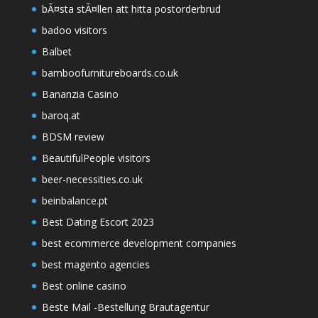
bÃ¤sta stÃ¤llen att hitta postorderbrud
badoo visitors
Balbet
bamboofurnitureboards.co.uk
Bananzia Casino
baroq.at
BDSM review
BeautifulPeople visitors
beer-necessities.co.uk
beinbalance.pt
Best Dating Escort 2023
best ecommerce development companies
best magento agencies
Best online casino
Beste Mail -Bestellung Brautagentur