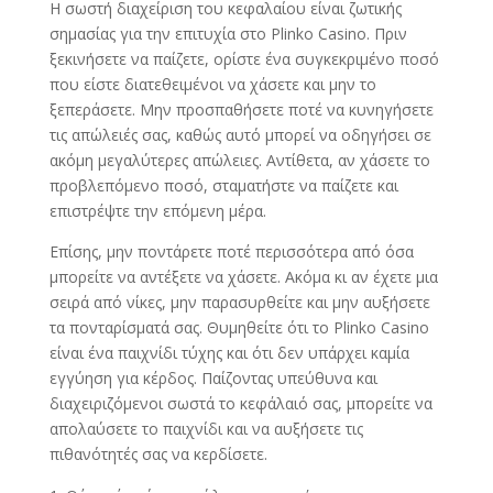
Η σωστή διαχείριση του κεφαλαίου είναι ζωτικής
σημασίας για την επιτυχία στο Plinko Casino. Πριν
ξεκινήσετε να παίζετε, ορίστε ένα συγκεκριμένο ποσό
που είστε διατεθειμένοι να χάσετε και μην το
ξεπεράσετε. Μην προσπαθήσετε ποτέ να κυνηγήσετε
τις απώλειές σας, καθώς αυτό μπορεί να οδηγήσει σε
ακόμη μεγαλύτερες απώλειες. Αντίθετα, αν χάσετε το
προβλεπόμενο ποσό, σταματήστε να παίζετε και
επιστρέψτε την επόμενη μέρα.
Επίσης, μην ποντάρετε ποτέ περισσότερα από όσα
μπορείτε να αντέξετε να χάσετε. Ακόμα κι αν έχετε μια
σειρά από νίκες, μην παρασυρθείτε και μην αυξήσετε
τα πονταρίσματά σας. Θυμηθείτε ότι το Plinko Casino
είναι ένα παιχνίδι τύχης και ότι δεν υπάρχει καμία
εγγύηση για κέρδος. Παίζοντας υπεύθυνα και
διαχειριζόμενοι σωστά το κεφάλαιό σας, μπορείτε να
απολαύσετε το παιχνίδι και να αυξήσετε τις
πιθανότητές σας να κερδίσετε.