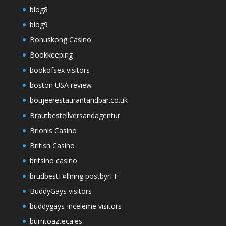
blog8
blog9
Bonuskong Casino
Bookkeeping
bookofsex visitors
boston USA review
boujeerestaurantandbar.co.uk
Brautbestellversandagentur
Brionis Casino
British Casino
britsino casino
brudbestГ¤llning postbyrГҐ
BuddyGays visitors
buddygays-inceleme visitors
burritoazteca.es