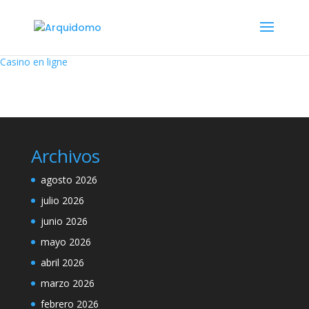
Casino en ligne
Archivos
agosto 2026
julio 2026
junio 2026
mayo 2026
abril 2026
marzo 2026
febrero 2026