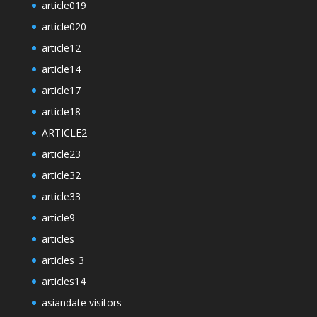
article019
article020
article12
article14
article17
article18
ARTICLE2
article23
article32
article33
article9
articles
articles_3
articles14
asiandate visitors