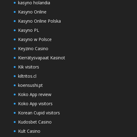
kasyno holandia
Kasyno Online
Kasyno Online Polska
Kasyno PL
Kasyno w Polsce
Keyzino Casino
Kierrätysvapaat Kasinot
Kik visitors
kiltritos.cl
koensushi.pt
Koko App review
Koko App visitors
Korean Cupid visitors
Kudosbet Casino
Kult Casino