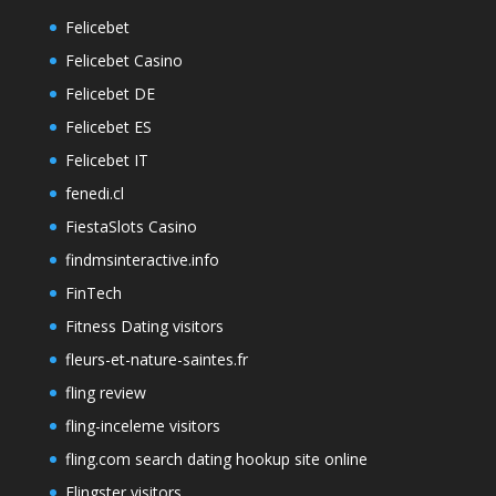
Felicebet
Felicebet Casino
Felicebet DE
Felicebet ES
Felicebet IT
fenedi.cl
FiestaSlots Casino
findmsinteractive.info
FinTech
Fitness Dating visitors
fleurs-et-nature-saintes.fr
fling review
fling-inceleme visitors
fling.com search dating hookup site online
Flingster visitors