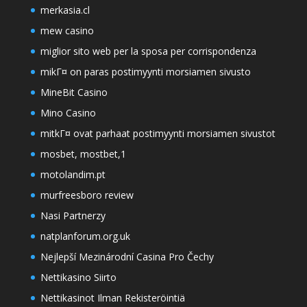
merkasia.cl
mew casino
miglior sito web per la sposa per corrispondenza
mikГ¤ on paras postimyynti morsiamen sivusto
MineBit Casino
Mino Casino
mitkГ¤ ovat parhaat postimyynti morsiamen sivustot
mosbet, mostbet,1
motolandim.pt
murfreesboro review
Nasi Partnerzy
natplanforum.org.uk
Nejlepší Mezinárodní Casina Pro Čechy
Nettikasino Siirto
Nettikasinot Ilman Rekisteröintiä