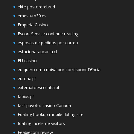
ekte postordrebrud
emesa-m30.es
Emperia Casino
Escort Service continue reading
esposas de pedidos por correo
estacionaraucania.cl
EU casino
eu quero uma noiva por correspondГЄncia
eurona.pt
externatoescolinha.pt
fabius.pt
fast payotut casino Canada
Fdating hookup mobile dating site
fdating-inceleme visitors
Feabiecom review