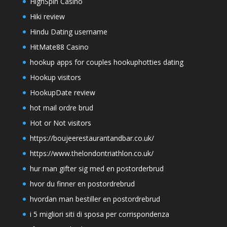
HighSpin Casino
Hiki review
Hindu Dating username
HitMate88 Casino
hookup apps for couples hookuphotties dating
Hookup visitors
HookupDate review
hot mail ordre brud
Hot or Not visitors
https://boujeerestaurantandbar.co.uk/
https://www.thelondontriathlon.co.uk/
hur man gifter sig med en postorderbrud
hvor du finner en postordrebrud
hvordan man bestiller en postordrebrud
i 5 migliori siti di sposa per corrispondenza