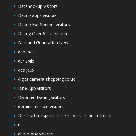
Datehookup visitors
Dating apps visitors
Dating For Seniors visitors
Dating Over 60 username
Demand Generation News
depana.cl
der spile
des jeux
digitalcamera-shopping.co.uk
Dine App visitors
Divorced Dating visitors
dominicancupid visitors
Durchschnittspreis fГјr eine Versandbestellbraut
e
eharmony visitors