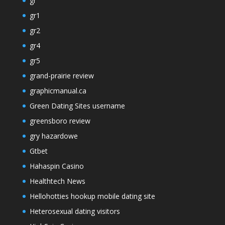
gr
gr1
gr2
gr4
gr5
grand-prairie review
graphicmanual.ca
Green Dating Sites username
greensboro review
gry hazardowe
Gtbet
Hahaspin Casino
Healthtech News
Hellohotties hookup mobile dating site
Heterosexual dating visitors