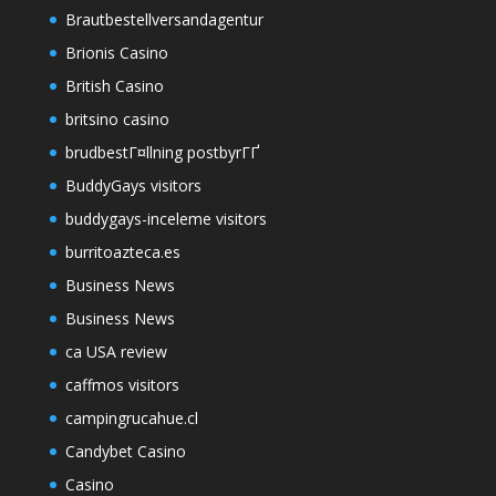
Brautbestellversandagentur
Brionis Casino
British Casino
britsino casino
brudbestГ¤llning postbyrГҐ
BuddyGays visitors
buddygays-inceleme visitors
burritoazteca.es
Business News
Business News
ca USA review
caffmos visitors
campingrucahue.cl
Candybet Casino
Casino