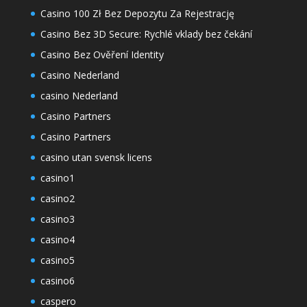
Casino 100 Zł Bez Depozytu Za Rejestrację
Casino Bez 3D Secure: Rychlé vklady bez čekání
Casino Bez Ověření Identity
Casino Nederland
casino Nederland
Casino Partners
Casino Partners
casino utan svensk licens
casino1
casino2
casino3
casino4
casino5
casino6
caspero