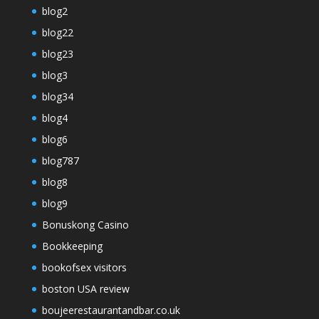
blog2
blog22
blog23
blog3
blog34
blog4
blog6
blog787
blog8
blog9
Bonuskong Casino
Bookkeeping
bookofsex visitors
boston USA review
boujeerestaurantandbar.co.uk