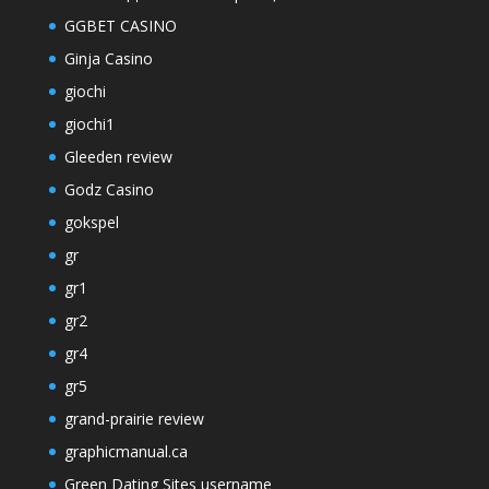
GGBET CASINO
Ginja Casino
giochi
giochi1
Gleeden review
Godz Casino
gokspel
gr
gr1
gr2
gr4
gr5
grand-prairie review
graphicmanual.ca
Green Dating Sites username