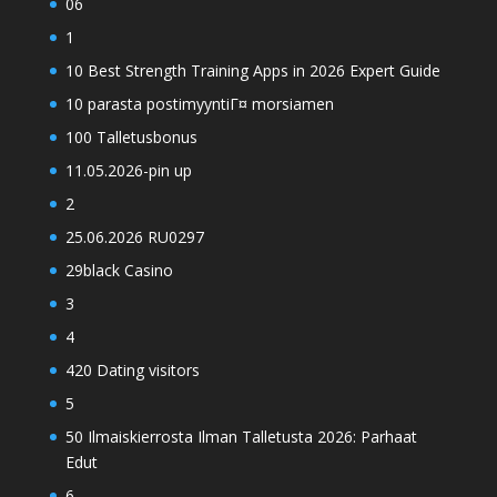
06
1
10 Best Strength Training Apps in 2026 Expert Guide
10 parasta postimyyntiГ¤ morsiamen
100 Talletusbonus
11.05.2026-pin up
2
25.06.2026 RU0297
29black Casino
3
4
420 Dating visitors
5
50 Ilmaiskierrosta Ilman Talletusta 2026: Parhaat
Edut
6