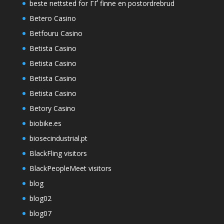
beste nettsted for ГҐ finne en postordrebrud
Betero Casino
Betfouru Casino
Betista Casino
Betista Casino
Betista Casino
Betista Casino
Betory Casino
biobike.es
biosecindustrial.pt
BlackFling visitors
BlackPeopleMeet visitors
blog
blog02
blog07