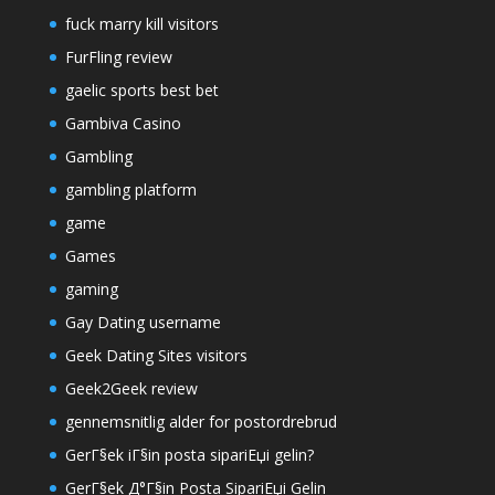
fuck marry kill visitors
FurFling review
gaelic sports best bet
Gambiva Casino
Gambling
gambling platform
game
Games
gaming
Gay Dating username
Geek Dating Sites visitors
Geek2Geek review
gennemsnitlig alder for postordrebrud
GerГ§ek iГ§in posta sipariЕџi gelin?
GerГ§ek Д°Г§in Posta SipariЕџi Gelin