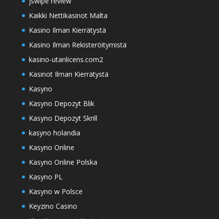
jswipe review
Kaikki Nettikasinot Malta
Kasino Ilman Kierrätystä
Kasino Ilman Rekisteröitymistä
kasino-utanlicens.com2
Kasinot Ilman Kierrätystä
Kasyno
Kasyno Depozyt Blik
Kasyno Depozyt Skrill
kasyno holandia
Kasyno Online
Kasyno Online Polska
Kasyno PL
Kasyno w Polsce
Keyzino Casino