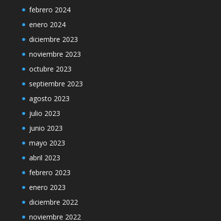
febrero 2024
enero 2024
diciembre 2023
noviembre 2023
octubre 2023
septiembre 2023
agosto 2023
julio 2023
junio 2023
mayo 2023
abril 2023
febrero 2023
enero 2023
diciembre 2022
noviembre 2022