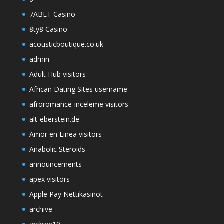
7ABET Casino
8ty8 Casino
acousticboutique.co.uk
admin
Adult Hub visitors
African Dating Sites username
afroromance-inceleme visitors
alt-eberstein.de
Amor en Linea visitors
Anabolic Steroids
announcements
apex visitors
Apple Pay Nettikasinot
archive