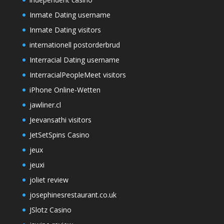
Inmate Dating username
Inmate Dating visitors
internationell postorderbrud
Interracial Dating username
InterracialPeopleMeet visitors
iPhone Online-Wetten
jawliner.cl
Jeevansathi visitors
JetSetSpins Casino
jeux
jeuxi
joliet review
josephinesrestaurant.co.uk
JSlotz Casino