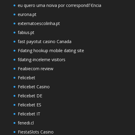
eu quero uma noiva por correspondГЄncia
eurona.pt
externatoescolinha.pt
fabius.pt
fast payotut casino Canada
Fdating hookup mobile dating site
fdating-inceleme visitors
Feabiecom review
Felicebet
Felicebet Casino
Felicebet DE
Felicebet ES
Felicebet IT
fenedi.cl
FiestaSlots Casino