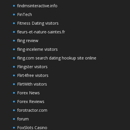
findmsinteractive.info
FinTech
Fitness Dating visitors
fleurs-et-nature-saintes.fr
fling review
fling-inceleme visitors
fling.com search dating hookup site online
Flingster visitors
Flirt4free visitors
FlirtWith visitors
Forex News
Forex Reviews
forotractor.com
forum
FoxSlots Casino