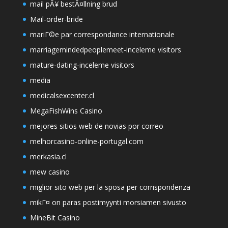
mail pÃ¥ bestÃ¤llning brud
Mail-order-bride
mariГ©e par correspondance internationale
marriagemindedpeoplemeet-inceleme visitors
mature-dating-inceleme visitors
media
medicalsexcenter.cl
MegaFishWins Casino
mejores sitios web de novias por correo
melhorcasino-online-portugal.com
merkasia.cl
mew casino
miglior sito web per la sposa per corrispondenza
mikГ¤ on paras postimyynti morsiamen sivusto
MineBit Casino