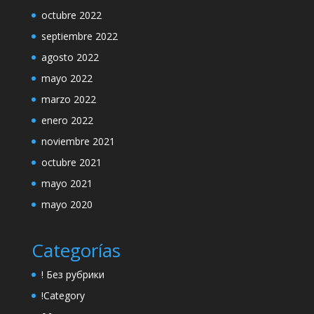
octubre 2022
septiembre 2022
agosto 2022
mayo 2022
marzo 2022
enero 2022
noviembre 2021
octubre 2021
mayo 2021
mayo 2020
Categorías
! Без рубрики
!Category