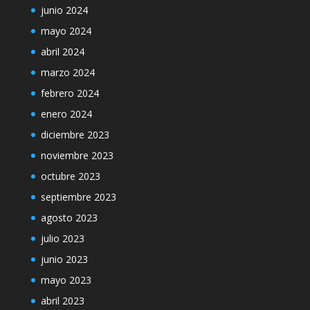
junio 2024
mayo 2024
abril 2024
marzo 2024
febrero 2024
enero 2024
diciembre 2023
noviembre 2023
octubre 2023
septiembre 2023
agosto 2023
julio 2023
junio 2023
mayo 2023
abril 2023