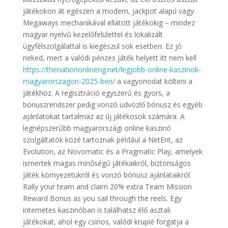
játékokon át egészen a modern, jackpot alapú vagy
Megaways mechanikával ellátott játékokig – mindez
magyar nyelvű kezelőfelülettel és lokalizált
ügyfélszolgálattal is kiegészül sok esetben. Ez jó
neked, mert a valódi pénzes játék helyett itt nem kell
https://thenationonlineng.net/legjobb-online-kaszinok-
magyarorszagon-2025-ben/
a vagyonodat költeni a
játékhoz. A regisztráció egyszerű és gyors, a
bónuszrendszer pedig vonzó üdvözlő bónusz és egyéb
ajánlatokat tartalmaz az új játékosok számára. A
legnépszerűbb magyarországi online kaszinó
szolgáltatók közé tartoznak például a NetEnt, az
Evolution, az Novomatic és a Pragmatic Play, amelyek
ismertek magas minőségű játékaikról, biztonságos
játék környezetükről és vonzó bónusz ajánlataikról.
Rally your team and claim 20% extra Team Mission
Reward Bonus as you sail through the reels. Egy
internetes kaszinóban is találhatsz élő asztali
játékokat, ahol egy csinos, valódi krupié forgatja a