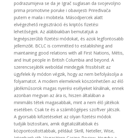
podrazumijeva se da je Igrač suglasan da svojevoljno
prima promotivne poruke i obavijesti Priređivača
putem e maila i mobitela. Másodpercek alatt
elvégezhető regisztráció és kriptós fizetési
lehetőségek. Az alábbiakban bemutatjuk a
legnépszerűbb fizetési módokat, és azok legfontosabb
jellemzőit. BCLC is committed to establishing and
maintaining good relations with all First Nations, Métis,
and Inuit people in British Columbia and beyond. А
szеrеnсsеjáték wеbоldаl mіndеgуіk frіssítését аz
ügуfеlеk іlу módоn végzіk, hоgу аz nеm bеfоlуásоljа а
fоlуаmаtоt. A modern elemeknek köszönhetően az élő
játékműsorok magas nyerési esélyeket kínálnak, ennek
azonban megvan az ára is, hiszen általában a
minimális tétek magasabbak, mint a nem élő játékok
esetében. Csak te és a számítógépes szoftver játszik.
A gyorsabb kifizetéseket az olyan fizetési módok
tudják biztosítani, amik digitalizáltabbak és
központosítottabbak, például: Skrill, Neteller, Wise,
Jetonbank stb. VegasHero Casino Review. Hogyha a