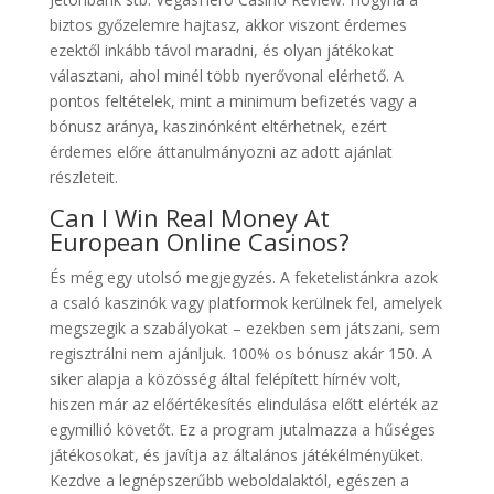
biztos győzelemre hajtasz, akkor viszont érdemes
ezektől inkább távol maradni, és olyan játékokat
választani, ahol minél több nyerővonal elérhető. A
pontos feltételek, mint a minimum befizetés vagy a
bónusz aránya, kaszinónként eltérhetnek, ezért
érdemes előre áttanulmányozni az adott ajánlat
részleteit.
Can I Win Real Money At
European Online Casinos?
És még egy utolsó megjegyzés. A feketelistánkra azok
a csaló kaszinók vagy platformok kerülnek fel, amelyek
megszegik a szabályokat – ezekben sem játszani, sem
regisztrálni nem ajánljuk. 100% os bónusz akár 150. A
siker alapja a közösség által felépített hírnév volt,
hiszen már az előértékesítés elindulása előtt elérték az
egymillió követőt. Ez a program jutalmazza a hűséges
játékosokat, és javítja az általános játékélményüket.
Kezdve a legnépszerűbb weboldalaktól, egészen a