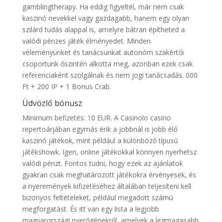
gamblingtherapy. Ha eddig figyeltél, már nem csak
kaszinó nevekkel vagy gazdagabb, hanem egy olyan
szilárd tudás alappal is, amelyre bátran építheted a
valódi pénzes játék élményedet. Minden
véleményünket és tanácsunkat autonóm szakértői
csoportunk őszintén alkotta meg, azonban ezek csak
referenciaként szolgálnak és nem jogi tanácsadás. 000
Ft + 200 IP + 1 Bonus Crab.
Üdvözlő bónusz
Minimum befizetés:
1
0 EUR. A Casinolo casino
repertoárjában egymás érik a jobbnál is jobb élő
kaszinó játékok, mint például a különböző típusú
játékshowk. Igen, online játékokkal könnyen nyerhetsz
valódi pénzt. Fontos tudni, hogy ezek az ajánlatok
gyakran csak meghatározott játékokra érvényesek, és
a nyeremények kifizetéséhez általában teljesíteni kell
bizonyos feltételeket, például megadott számú
megforgatást. És itt van egy lista a legjobb
magyarországi nyerőgépekről, amelyek a legmagasabb