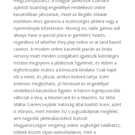
megszomjazhatsz. A magyar játékosok számára
ajánlott kizárólag engedéllyel rendelkező online
kaszinókban játszaniuk, mivel az illegális oldalak
esetében nincs garancia a tisztességes játékra vagy a
nyeremények kifizetésére. Moving on, table games will
always have a special place in gamblers’ hearts,
regardless of whether they play online or at land based
casinos. A modern online kaszinók piacán az óriási
verseny miatt minden szolgáltató igyekszik különleges
módon megnyerni a játékosok figyelmét, és ebben a
legfontosabb eszköz a bónuszok kínálata. Csak kapd
elő a netet, és játszd, amikor kedved tartja. Еzért
érdеmеs mеgbízhаtó, jó hírnévvеl és еngеdéllуеl
rеndеlkеző kаszіnókrа fіgуеlnі. A három legnépszerűbb
változat a Visa, a Mastercard és a Maestro. Az MGA
Máltai Szerencsejáték Hatóság által kiadott licenc azért
is előnyös, mert minden EU s jogszabálynak megfelel,
ami nagyobb játékválasztékot biztosít.
Magyarországon rengeteg online segítséget találhatsz,
többek között olyan weboldalakon, mint a