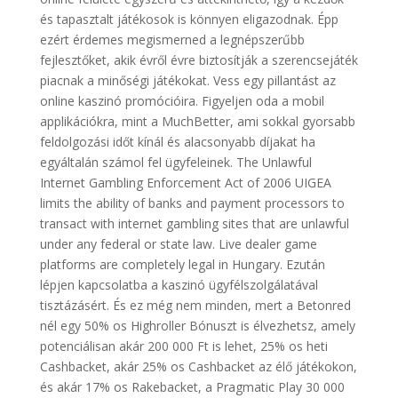
és tapasztalt játékosok is könnyen eligazodnak. Épp
ezért érdemes megismerned a legnépszerűbb
fejlesztőket, akik évről évre biztosítják a szerencsejáték
piacnak a minőségi játékokat. Vess egy pillantást az
online kaszinó promócióira. Figyeljen oda a mobil
applikációkra, mint a MuchBetter, ami sokkal gyorsabb
feldolgozási időt kínál és alacsonyabb díjakat ha
egyáltalán számol fel ügyfeleinek. The Unlawful
Internet Gambling Enforcement Act of 2006 UIGEA
limits the ability of banks and payment processors to
transact with internet gambling sites that are unlawful
under any federal or state law. Live dealer game
platforms are completely legal in Hungary. Ezután
lépjen kapcsolatba a kaszinó ügyfélszolgálatával
tisztázásért. És ez még nem minden, mert a Betonred
nél egy 50% os Highroller Bónuszt is élvezhetsz, amely
potenciálisan akár 200 000 Ft is lehet, 25% os heti
Cashbacket, akár 25% os Cashbacket az élő játékokon,
és akár 17% os Rakebacket, a Pragmatic Play 30 000