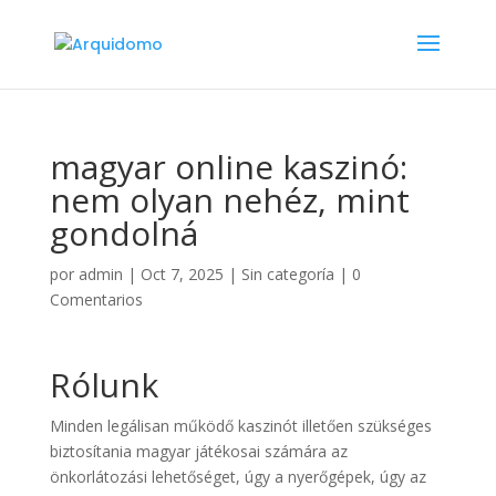
magyar online kaszinó:
nem olyan nehéz, mint
gondolná
por
admin
|
Oct 7, 2025
|
Sin categoría
|
0
Comentarios
Rólunk
Minden legálisan működő kaszinót illetően szükséges
biztosítania magyar játékosai számára az
önkorlátozási lehetőséget, úgy a nyerőgépek, úgy az