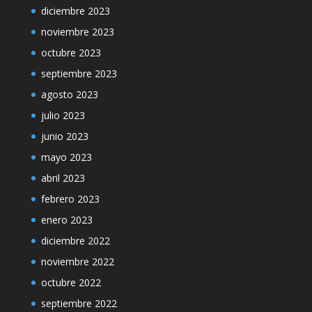
diciembre 2023
noviembre 2023
octubre 2023
septiembre 2023
agosto 2023
julio 2023
junio 2023
mayo 2023
abril 2023
febrero 2023
enero 2023
diciembre 2022
noviembre 2022
octubre 2022
septiembre 2022