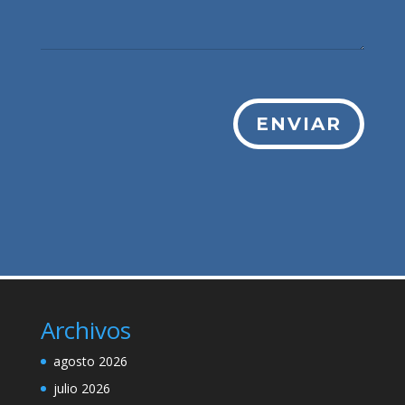
ENVIAR
pay n play casino sites
under 1 hour withdrawal casino uk
phone bill casino
harry casino uk
Archivos
agosto 2026
julio 2026