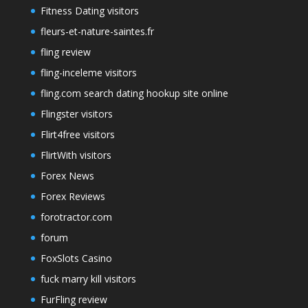
Fitness Dating visitors
fleurs-et-nature-saintes.fr
fling review
fling-inceleme visitors
fling.com search dating hookup site online
Flingster visitors
Flirt4free visitors
FlirtWith visitors
Forex News
Forex Reviews
forotractor.com
forum
FoxSlots Casino
fuck marry kill visitors
FurFling review