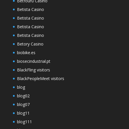
Betfouru Casino
Betista Casino
Betista Casino
Betista Casino
Betista Casino
Betory Casino
biobike.es
biosecindustrial.pt
BlackFling visitors
BlackPeopleMeet visitors
blog
blog02
blog07
blog11
blog111