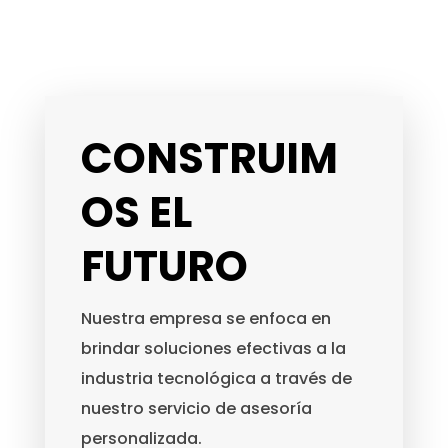
CONSTRUIM
OS
EL
FUTURO
Nuestra empresa se enfoca en
brindar soluciones efectivas a la
industria tecnológica a través de
nuestro servicio de asesoría
personalizada.