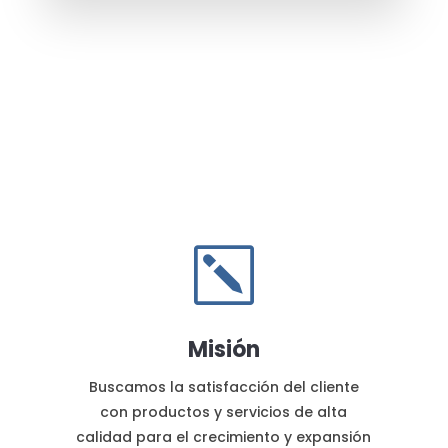
k
Misión
Buscamos la satisfacción del cliente
con productos y servicios de alta
calidad para el crecimiento y expansión