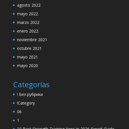
agosto 2022
mayo 2022
marzo 2022
enero 2022
noviembre 2021
octubre 2021
mayo 2021
mayo 2020
Categorías
! Без рубрики
!Category
06
1
10 Best Strength Training Apps in 2026 Expert Guide