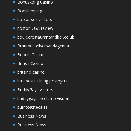
Bonuskong Casino
Bookkeeping
bookofsex visitors
boston USA review
boujeerestaurantandbar.co.uk
Brautbestellversandagentur
Brionis Casino
British Casino
britsino casino
brudbestГ¤llning postbyrГҐ
BuddyGays visitors
buddygays-inceleme visitors
burritoazteca.es
Business News
Business News