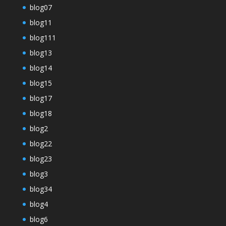
blog07
blog11
blog111
blog13
blog14
blog15
blog17
blog18
blog2
blog22
blog23
blog3
blog34
blog4
blog6