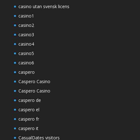
casino utan svensk licens
casino1
casino2
casino3
casino4
casino5
casino6
caspero
Caspero Casino
Caspero Casino
caspero de
caspero el
caspero fr
caspero it
CasualDates visitors