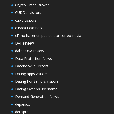
Crypto Trade Broker
CUDDLI visitors
cupid visitors
curacau casinois
cГіmo hacer un pedido por correo novia
DAF review
dallas USA review
Data Protection News
Datehookup visitors
Dating apps visitors
Dating For Seniors visitors
Dating Over 60 username
Demand Generation News
depana.cl
der spile