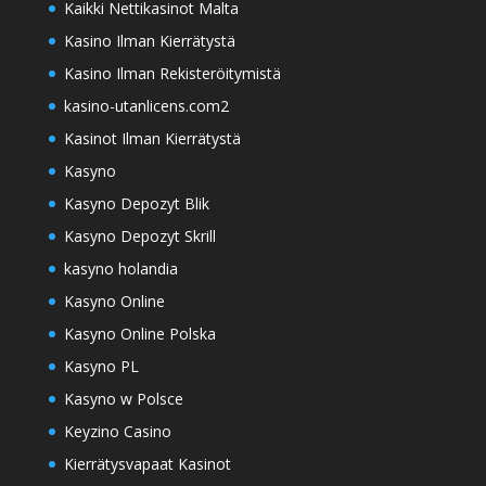
Kaikki Nettikasinot Malta
Kasino Ilman Kierrätystä
Kasino Ilman Rekisteröitymistä
kasino-utanlicens.com2
Kasinot Ilman Kierrätystä
Kasyno
Kasyno Depozyt Blik
Kasyno Depozyt Skrill
kasyno holandia
Kasyno Online
Kasyno Online Polska
Kasyno PL
Kasyno w Polsce
Keyzino Casino
Kierrätysvapaat Kasinot