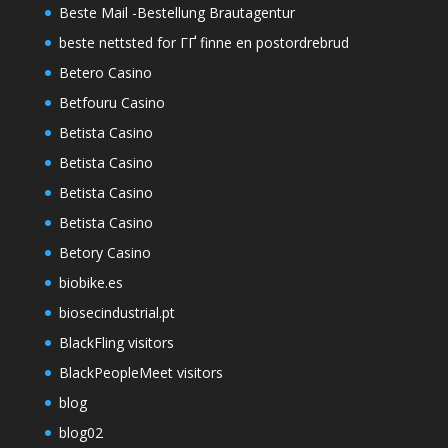
Beste Mail -Bestellung Brautagentur
beste nettsted for ГҐ finne en postordrebrud
Betero Casino
Betfouru Casino
Betista Casino
Betista Casino
Betista Casino
Betista Casino
Betory Casino
biobike.es
biosecindustrial.pt
BlackFling visitors
BlackPeopleMeet visitors
blog
blog02