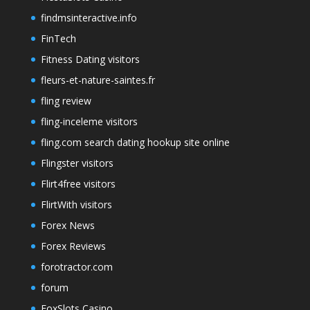
findmsinteractive.info
FinTech
Fitness Dating visitors
fleurs-et-nature-saintes.fr
fling review
fling-inceleme visitors
fling.com search dating hookup site online
Flingster visitors
Flirt4free visitors
FlirtWith visitors
Forex News
Forex Reviews
forotractor.com
forum
FoxSlots Casino