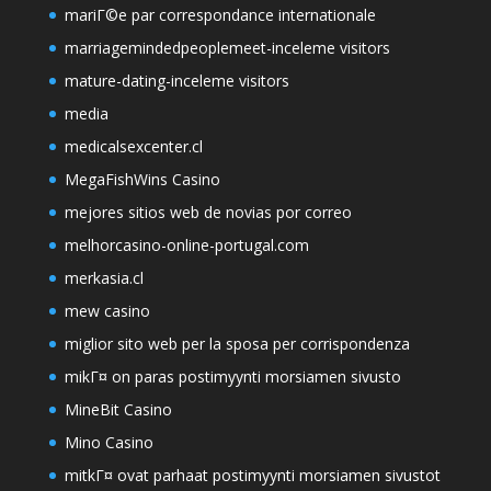
mariГ©e par correspondance internationale
marriagemindedpeoplemeet-inceleme visitors
mature-dating-inceleme visitors
media
medicalsexcenter.cl
MegaFishWins Casino
mejores sitios web de novias por correo
melhorcasino-online-portugal.com
merkasia.cl
mew casino
miglior sito web per la sposa per corrispondenza
mikГ¤ on paras postimyynti morsiamen sivusto
MineBit Casino
Mino Casino
mitkГ¤ ovat parhaat postimyynti morsiamen sivustot