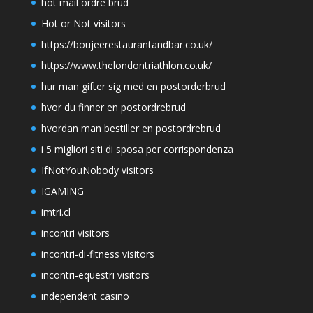
hot mail ordre brud
Hot or Not visitors
https://boujeerestaurantandbar.co.uk/
https://www.thelondontriathlon.co.uk/
hur man gifter sig med en postorderbrud
hvor du finner en postordrebrud
hvordan man bestiller en postordrebrud
i 5 migliori siti di sposa per corrispondenza
IfNotYouNobody visitors
IGAMING
imtri.cl
incontri visitors
incontri-di-fitness visitors
incontri-equestri visitors
independent casino