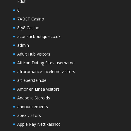
Edut
6
7ABET Casino
8ty8 Casino
acousticboutique.co.uk
admin
Adult Hub visitors
African Dating Sites username
afroromance-inceleme visitors
alt-eberstein.de
Amor en Linea visitors
Anabolic Steroids
announcements
apex visitors
Apple Pay Nettikasinot