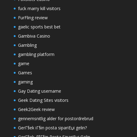
fuck marry kill visitors
FurFling review
gaelic sports best bet
Gambiva Casino
Gambling
gambling platform
game
Games
gaming
Gay Dating username
Geek Dating Sites visitors
Geek2Geek review
gennemsnitlig alder for postordrebrud
GerГ§ek iГ§in posta sipariЕџi gelin?
GerГ§ek Д°Г§in Posta SipariЕџi Gelin