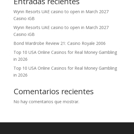
Entradas recientes
Wynn Resorts UAE casino to open in March 2027
Casino iGB
Wynn Resorts UAE casino to open in March 2027
Casino iGB
Bond Wardrobe Review 21: Casino Royale 2006
Top 10 USA Online Casinos for Real Money Gambling
in 2026
Top 10 USA Online Casinos for Real Money Gambling
in 2026
Comentarios recientes
No hay comentarios que mostrar.