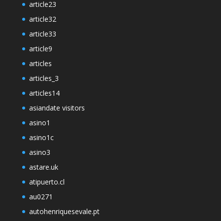
article23
article32
article33
article9
articles
articles_3
articles14
asiandate visitors
asino1
asino1c
asino3
astare.uk
atipuerto.cl
au0271
autohenriquesevale.pt