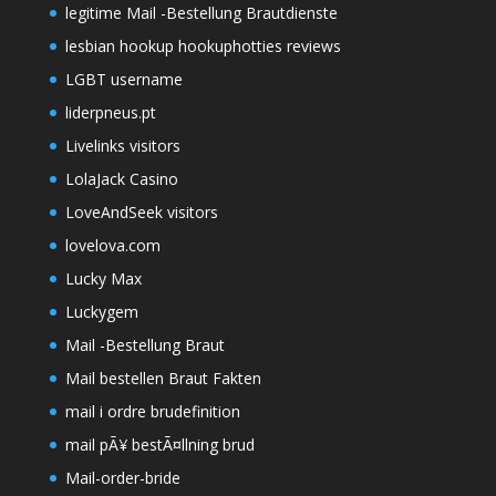
legitime Mail -Bestellung Brautdienste
lesbian hookup hookuphotties reviews
LGBT username
liderpneus.pt
Livelinks visitors
LolaJack Casino
LoveAndSeek visitors
lovelova.com
Lucky Max
Luckygem
Mail -Bestellung Braut
Mail bestellen Braut Fakten
mail i ordre brudefinition
mail pÃ¥ bestÃ¤llning brud
Mail-order-bride