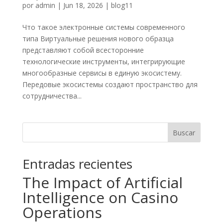
por
admin
|
Jun 18, 2026
|
blog11
Что такое электронные системы современного
типа Виртуальные решения нового образца
представляют собой всесторонние
технологические инструменты, интегрирующие
многообразные сервисы в единую экосистему.
Передовые экосистемы создают пространство для
сотрудничества...
Buscar
Entradas recientes
The Impact of Artificial
Intelligence on Casino
Operations