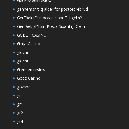
Geek2Geek review
gennemsnitlig alder for postordrebrud
GerГ§ek iГ§in posta sipariЕџi gelin?
GerГ§ek Д°Г§in Posta SipariЕџi Gelin
GGBET CASINO
Ginja Casino
giochi
giochi1
Gleeden review
Godz Casino
gokspel
gr
gr1
gr2
gr4