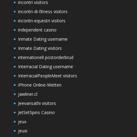
incontri visitors
incontri-di-fitness visitors
incontri-equestri visitors
independent casino
Inmate Dating username
Inmate Dating visitors
internationell postorderbrud
Interracial Dating username
InterracialPeopleMeet visitors
iPhone Online-Wetten
jawliner.cl
Jeevansathi visitors
JetSetSpins Casino
jeux
jeuxi