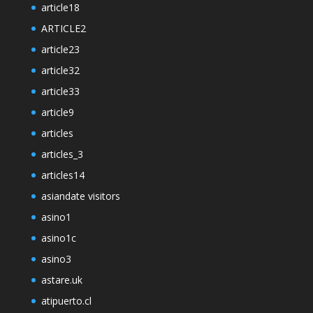
article18
ARTICLE2
article23
article32
article33
article9
articles
articles_3
articles14
asiandate visitors
asino1
asino1c
asino3
astare.uk
atipuerto.cl