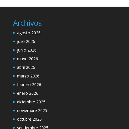
Archivos
agosto 2026
julio 2026
junio 2026
mayo 2026
abril 2026
marzo 2026
febrero 2026
enero 2026
diciembre 2025
noviembre 2025
octubre 2025
septiembre 2025