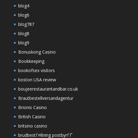
blog4
blog6
blog787
blog8
blog9
Bonuskong Casino
Bookkeeping
bookofsex visitors
boston USA review
boujeerestaurantandbar.co.uk
Brautbestellversandagentur
Brionis Casino
British Casino
britsino casino
brudbestГ¤llning postbyrГҐ