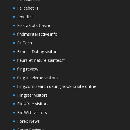
Felicebet IT
fenedi.cl
FiestaSlots Casino
findmsinteractive.info
FinTech
Fitness Dating visitors
fleurs-et-nature-saintes.fr
fling review
fling-inceleme visitors
fling.com search dating hookup site online
Flingster visitors
Flirt4free visitors
FlirtWith visitors
Forex News
Forex Reviews