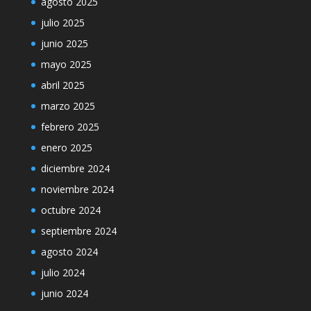
agosto 2025
julio 2025
junio 2025
mayo 2025
abril 2025
marzo 2025
febrero 2025
enero 2025
diciembre 2024
noviembre 2024
octubre 2024
septiembre 2024
agosto 2024
julio 2024
junio 2024