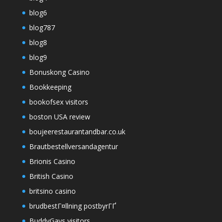
blog6
blog787
blog8
blog9
Bonuskong Casino
Bookkeeping
bookofsex visitors
boston USA review
boujeerestaurantandbar.co.uk
Brautbestellversandagentur
Brionis Casino
British Casino
britsino casino
brudbestГ¤llning postbyrГҐ
BuddyGays visitors