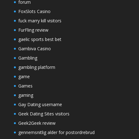
forum
FoxSlots Casino
fuck marry kill visitors
FurFling review
gaelic sports best bet
Gambiva Casino
Gambling
gambling platform
game
Games
gaming
Gay Dating username
Geek Dating Sites visitors
Geek2Geek review
gennemsnitlig alder for postordrebrud