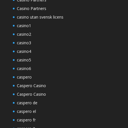
Casino Partners
casino utan svensk licens
casino1
casino2
casino3
casino4
casino5
casino6
caspero
Caspero Casino
Caspero Casino
caspero de
caspero el
caspero fr