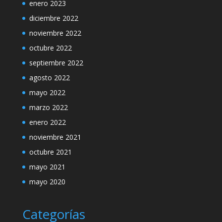
enero 2023
diciembre 2022
noviembre 2022
octubre 2022
septiembre 2022
agosto 2022
mayo 2022
marzo 2022
enero 2022
noviembre 2021
octubre 2021
mayo 2021
mayo 2020
Categorías