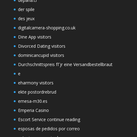
depana.cl
der spile
des jeux
digitalcamera-shopping.co.uk
Dine App visitors
Divorced Dating visitors
dominicancupid visitors
Durchschnittspreis fГјr eine Versandbestellbraut
e
eharmony visitors
ekte postordrebrud
emesa-m30.es
Emperia Casino
Escort Service continue reading
esposas de pedidos por correo