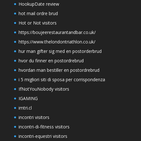
HookupDate review
hot mail ordre brud
Hot or Not visitors
https://boujeerestaurantandbar.co.uk/
https://www.thelondontriathlon.co.uk/
hur man gifter sig med en postorderbrud
hvor du finner en postordrebrud
hvordan man bestiller en postordrebrud
i 5 migliori siti di sposa per corrispondenza
IfNotYouNobody visitors
IGAMING
imtri.cl
incontri visitors
incontri-di-fitness visitors
incontri-equestri visitors