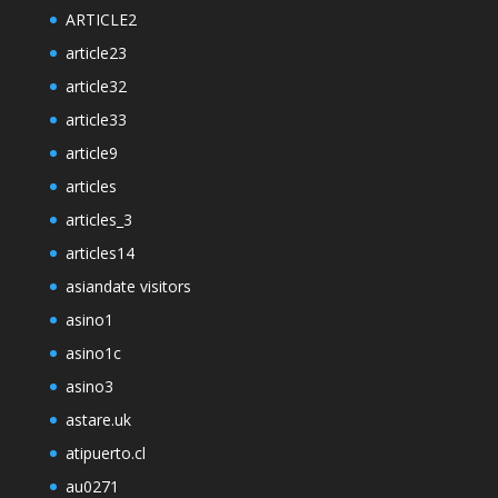
ARTICLE2
article23
article32
article33
article9
articles
articles_3
articles14
asiandate visitors
asino1
asino1c
asino3
astare.uk
atipuerto.cl
au0271