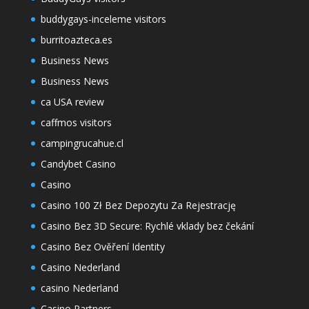
buddygays-inceleme visitors
burritoazteca.es
Business News
Business News
ca USA review
caffmos visitors
campingrucahue.cl
Candybet Casino
Casino
Casino 100 Zł Bez Depozytu Za Rejestrację
Casino Bez 3D Secure: Rychlé vklady bez čekání
Casino Bez Ověření Identity
Casino Nederland
casino Nederland
Casino Partners