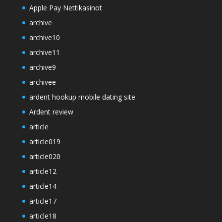
Apple Pay Nettikasinot
archive
archive10
archive11
archive9
archivee
ardent hookup mobile dating site
Ardent review
article
article019
article020
article12
article14
article17
article18