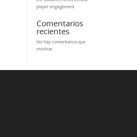
player engagement
Comentarios
recientes
No hay comentarios que
mostrar.