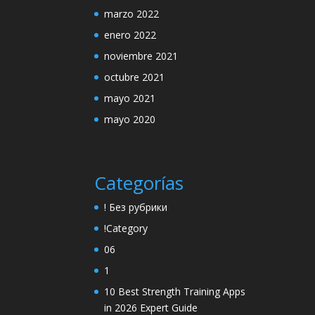
marzo 2022
enero 2022
noviembre 2021
octubre 2021
mayo 2021
mayo 2020
Categorías
! Без рубрики
!Category
06
1
10 Best Strength Training Apps
in 2026 Expert Guide