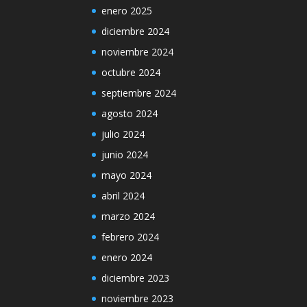
enero 2025
diciembre 2024
noviembre 2024
octubre 2024
septiembre 2024
agosto 2024
julio 2024
junio 2024
mayo 2024
abril 2024
marzo 2024
febrero 2024
enero 2024
diciembre 2023
noviembre 2023