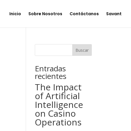
Inicio
Sobre Nosotros
Contáctanos
Savant
Buscar
Entradas
recientes
The Impact
of Artificial
Intelligence
on Casino
Operations