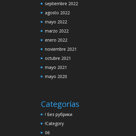
septiembre 2022
agosto 2022
mayo 2022
marzo 2022
enero 2022
noviembre 2021
octubre 2021
mayo 2021
mayo 2020
Categorías
! Без рубрики
!Category
06