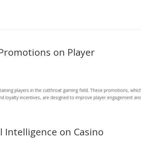
 Promotions on Player
retaining players in the cutthroat gaming field. These promotions, whic
d loyalty incentives, are designed to improve player engagement an
al Intelligence on Casino