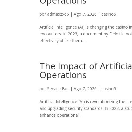
Operations
por
admaxzxd6
|
Ago 7, 2026
|
casino5
Artificial intelligence (AI) is changing the casi
encounters. In 2023, a document by Deloitte not
effectively utilize them....
The Impact of Artifici
Operations
por
Service Bot
|
Ago 7, 2026
|
casino5
Artificial Intelligence (AI) is revolutionizing th
and upgrading security standards. In 2023, a stu
enhance operational...