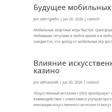
Будущее мобильных 
por
adm1gwthv
|
Jun 20, 2026
|
casino5
Мобильные азартные игры быстро трансфор
любимыми титулами в любое время и в любо
ожидается, что доход от мобильных игр дост
Влияние искусствен
казино
por
admaxzxd6
|
Jun 20, 2026
|
casino5
Искусственный интеллект (ИИ) преобразует 
взаимодействие с клиентами и улучшая прото
инновации искусственного интеллекта могут