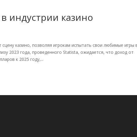
 в индустрии казино
сцену казино, позволяя игрокам испытать свои любимые игры 
зу 2023 года, проведенного Statista, ожидается, что доход от
аров к 2025 году,...