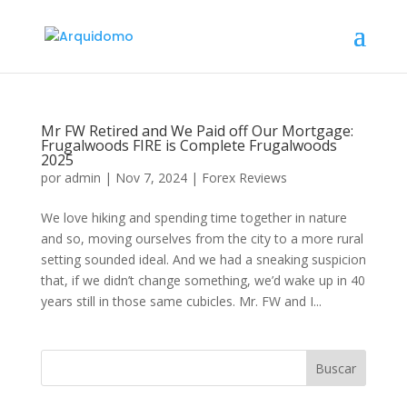
Mr FW Retired and We Paid off Our Mortgage:
Frugalwoods FIRE is Complete Frugalwoods
2025
por
admin
|
Nov 7, 2024
|
Forex Reviews
We love hiking and spending time together in nature
and so, moving ourselves from the city to a more rural
setting sounded ideal. And we had a sneaking suspicion
that, if we didn’t change something, we’d wake up in 40
years still in those same cubicles. Mr. FW and I...
Buscar