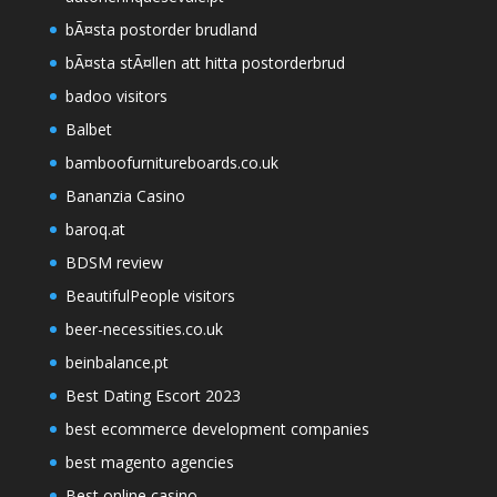
bÃ¤sta postorder brudland
bÃ¤sta stÃ¤llen att hitta postorderbrud
badoo visitors
Balbet
bamboofurnitureboards.co.uk
Bananzia Casino
baroq.at
BDSM review
BeautifulPeople visitors
beer-necessities.co.uk
beinbalance.pt
Best Dating Escort 2023
best ecommerce development companies
best magento agencies
Best online casino