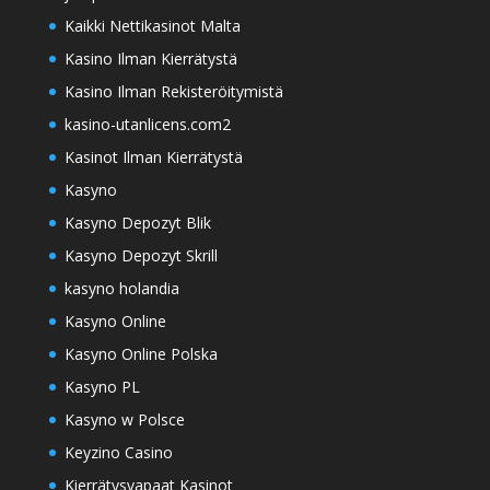
Kaikki Nettikasinot Malta
Kasino Ilman Kierrätystä
Kasino Ilman Rekisteröitymistä
kasino-utanlicens.com2
Kasinot Ilman Kierrätystä
Kasyno
Kasyno Depozyt Blik
Kasyno Depozyt Skrill
kasyno holandia
Kasyno Online
Kasyno Online Polska
Kasyno PL
Kasyno w Polsce
Keyzino Casino
Kierrätysvapaat Kasinot