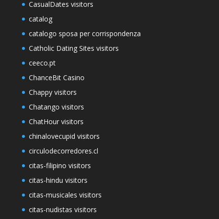
CasualDates visitors
catalog
catalogo sposa per corrispondenza
Catholic Dating Sites visitors
ceeco.pt
ChanceBit Casino
Chappy visitors
Chatango visitors
ChatHour visitors
chinalovecupid visitors
circulodecorredores.cl
citas-filipino visitors
citas-hindu visitors
citas-musicales visitors
citas-nudistas visitors