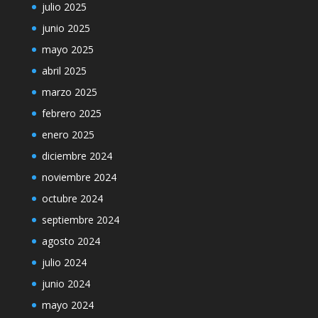
julio 2025
junio 2025
mayo 2025
abril 2025
marzo 2025
febrero 2025
enero 2025
diciembre 2024
noviembre 2024
octubre 2024
septiembre 2024
agosto 2024
julio 2024
junio 2024
mayo 2024