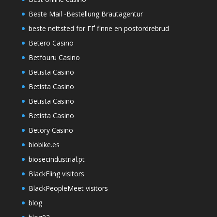
Beste Mail -Bestellung Brautagentur
beste nettsted for ГҐ finne en postordrebrud
Betero Casino
Betfouru Casino
Betista Casino
Betista Casino
Betista Casino
Betista Casino
Betory Casino
biobike.es
biosecindustrial.pt
BlackFling visitors
BlackPeopleMeet visitors
blog