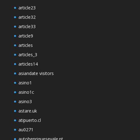
article23
article32
article33
article9
articles
articles_3
articles14
asiandate visitors
asino1
asino1c
asino3
astare.uk
atipuerto.cl
au0271
autohenriquesevale.pt