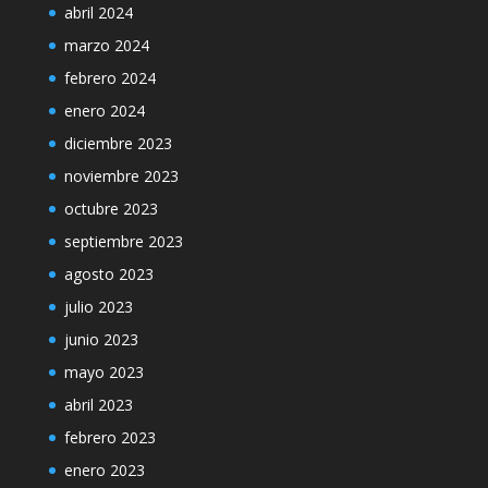
abril 2024
marzo 2024
febrero 2024
enero 2024
diciembre 2023
noviembre 2023
octubre 2023
septiembre 2023
agosto 2023
julio 2023
junio 2023
mayo 2023
abril 2023
febrero 2023
enero 2023