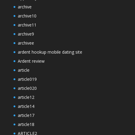
archive
archive10
archive11
archive9
archivee
ardent hookup mobile dating site
Ardent review
article
article019
article020
article12
article14
article17
article18
ARTICLE2