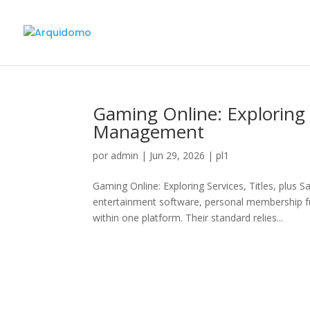
Gaming Online: Exploring Se
Management
por
admin
|
Jun 29, 2026
|
pl1
Gaming Online: Exploring Services, Titles, plus
entertainment software, personal membership fu
within one platform. Their standard relies...