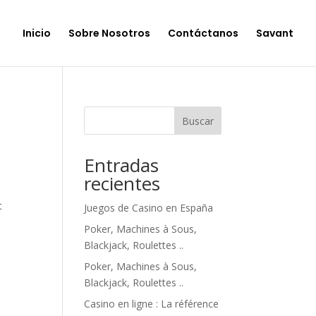
Inicio
Sobre Nosotros
Contáctanos
Savant
Buscar
Entradas
recientes
t
Juegos de Casino en España
Poker, Machines à Sous,
Blackjack, Roulettes ..
Poker, Machines à Sous,
Blackjack, Roulettes ..
Casino en ligne : La référence