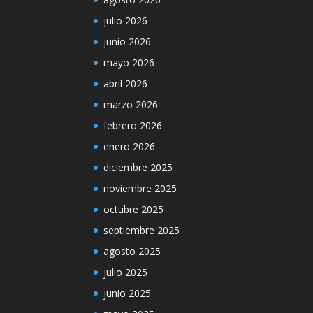
julio 2026
junio 2026
mayo 2026
abril 2026
marzo 2026
febrero 2026
enero 2026
diciembre 2025
noviembre 2025
octubre 2025
septiembre 2025
agosto 2025
julio 2025
junio 2025