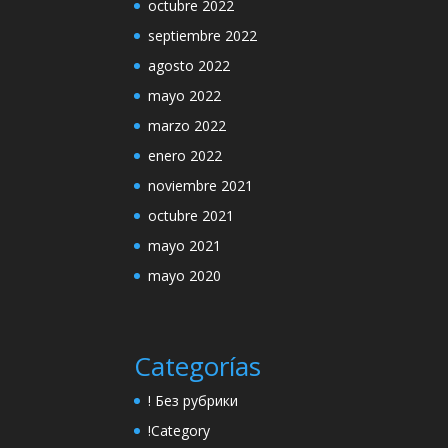
octubre 2022
septiembre 2022
agosto 2022
mayo 2022
marzo 2022
enero 2022
noviembre 2021
octubre 2021
mayo 2021
mayo 2020
Categorías
! Без рубрики
!Category