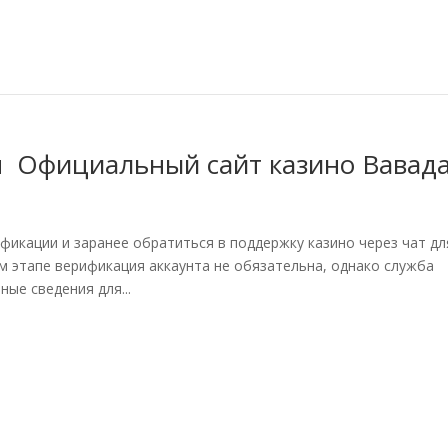
н ️ Официальный сайт казино Вавад
фикации и заранее обратиться в поддержку казино через чат дл
м этапе верификация аккаунта не обязательна, однако служба
ые сведения для...