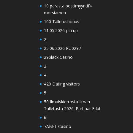
10 parasta postimyyntiГ¤
morsiamen
100 Talletusbonus
11.05.2026-pin up
2
25.06.2026 RU0297
29black Casino
3
4
420 Dating visitors
5
50 Ilmaiskierrosta Ilman
Talletusta 2026: Parhaat Edut
6
7ABET Casino