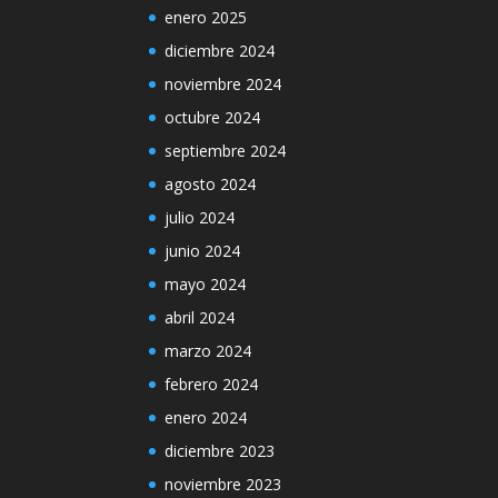
enero 2025
diciembre 2024
noviembre 2024
octubre 2024
septiembre 2024
agosto 2024
julio 2024
junio 2024
mayo 2024
abril 2024
marzo 2024
febrero 2024
enero 2024
diciembre 2023
noviembre 2023