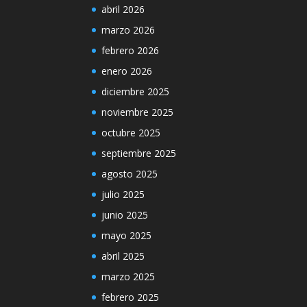
abril 2026
marzo 2026
febrero 2026
enero 2026
diciembre 2025
noviembre 2025
octubre 2025
septiembre 2025
agosto 2025
julio 2025
junio 2025
mayo 2025
abril 2025
marzo 2025
febrero 2025