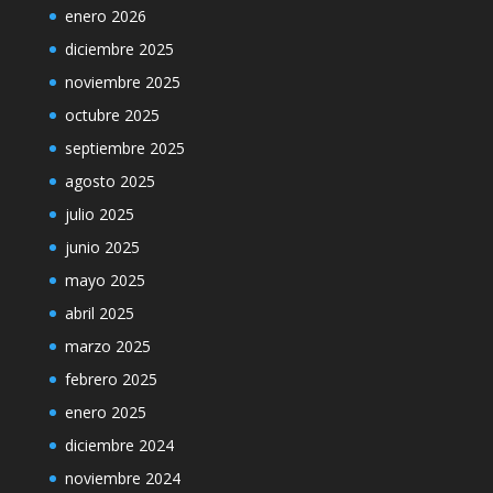
enero 2026
diciembre 2025
noviembre 2025
octubre 2025
septiembre 2025
agosto 2025
julio 2025
junio 2025
mayo 2025
abril 2025
marzo 2025
febrero 2025
enero 2025
diciembre 2024
noviembre 2024