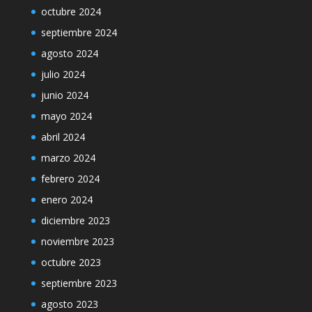
octubre 2024
septiembre 2024
agosto 2024
julio 2024
junio 2024
mayo 2024
abril 2024
marzo 2024
febrero 2024
enero 2024
diciembre 2023
noviembre 2023
octubre 2023
septiembre 2023
agosto 2023