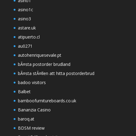
asino1
asino1c
asino3
astare.uk
atipuerto.cl
au0271
autohenriquesevale.pt
bÃ¤sta postorder brudland
bÃ¤sta stÃ¤llen att hitta postorderbrud
badoo visitors
Balbet
bamboofurnitureboards.co.uk
Bananzia Casino
baroq.at
BDSM review