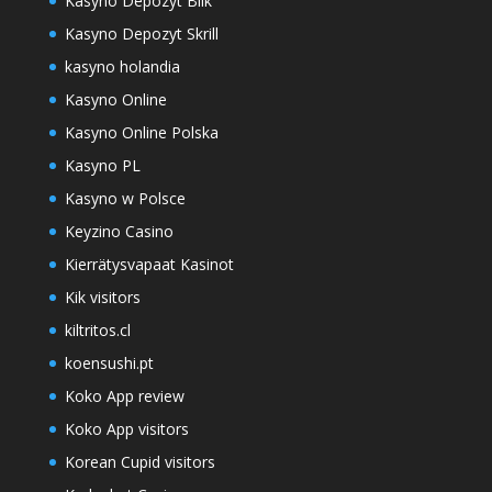
Kasyno Depozyt Blik
Kasyno Depozyt Skrill
kasyno holandia
Kasyno Online
Kasyno Online Polska
Kasyno PL
Kasyno w Polsce
Keyzino Casino
Kierrätysvapaat Kasinot
Kik visitors
kiltritos.cl
koensushi.pt
Koko App review
Koko App visitors
Korean Cupid visitors