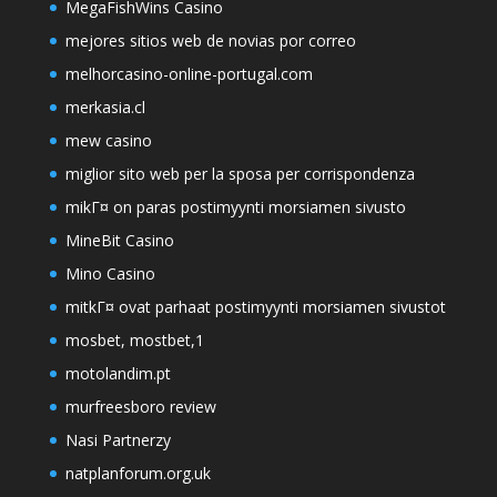
MegaFishWins Casino
mejores sitios web de novias por correo
melhorcasino-online-portugal.com
merkasia.cl
mew casino
miglior sito web per la sposa per corrispondenza
mikГ¤ on paras postimyynti morsiamen sivusto
MineBit Casino
Mino Casino
mitkГ¤ ovat parhaat postimyynti morsiamen sivustot
mosbet, mostbet,1
motolandim.pt
murfreesboro review
Nasi Partnerzy
natplanforum.org.uk