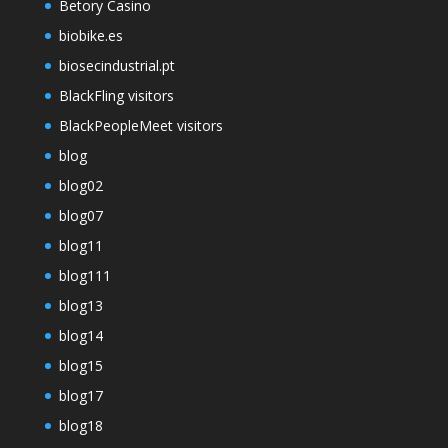
Betory Casino
biobike.es
biosecindustrial.pt
BlackFling visitors
BlackPeopleMeet visitors
blog
blog02
blog07
blog11
blog111
blog13
blog14
blog15
blog17
blog18