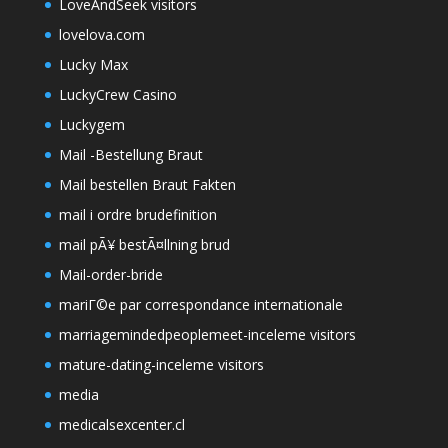
LoveAndSeek visitors
lovelova.com
Lucky Max
LuckyCrew Casino
Luckygem
Mail -Bestellung Braut
Mail bestellen Braut Fakten
mail i ordre brudefinition
mail pÃ¥ bestÃ¤llning brud
Mail-order-bride
mariГ©e par correspondance internationale
marriagemindedpeoplemeet-inceleme visitors
mature-dating-inceleme visitors
media
medicalsexcenter.cl