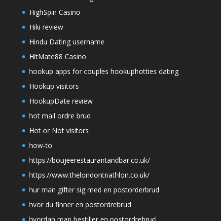
HighSpin Casino
Hiki review
Hindu Dating username
HitMate88 Casino
hookup apps for couples hookuphotties dating
Hookup visitors
HookupDate review
hot mail ordre brud
Hot or Not visitors
how-to
https://boujeerestaurantandbar.co.uk/
https://www.thelondontriathlon.co.uk/
hur man gifter sig med en postorderbrud
hvor du finner en postordrebrud
hvordan man bestiller en postordrebrud