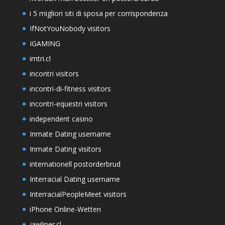
i 5 migliori siti di sposa per corrispondenza
IfNotYouNobody visitors
IGAMING
imtri.cl
incontri visitors
incontri-di-fitness visitors
incontri-equestri visitors
independent casino
Inmate Dating username
Inmate Dating visitors
internationell postorderbrud
Interracial Dating username
InterracialPeopleMeet visitors
iPhone Online-Wetten
jawliner.cl