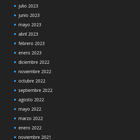
julio 2023
junio 2023
mayo 2023
abril 2023
febrero 2023
enero 2023
diciembre 2022
noviembre 2022
octubre 2022
septiembre 2022
agosto 2022
mayo 2022
marzo 2022
enero 2022
noviembre 2021