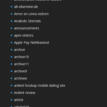
alt-eberstein.de
Amor en Linea visitors
Anabolic Steroids
announcements
apex visitors
Apple Pay Nettikasinot
archive
archive10
archive11
archive9
archivee
ardent hookup mobile dating site
Ardent review
article
article019