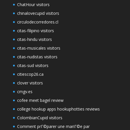
ChatHour visitors
chinalovecupid visitors
circulodecorredores.cl
citas-filipino visitors
citas-hindu visitors
citas-musicales visitors
citas-nudistas visitors
citas-sud visitors
citiescop26.ca
clover visitors
cmgv.es
cofee meet bagel review
college hookup apps hookuphotties reviews
ColombianCupid visitors
Comment prГ©parer une mariГ©e par