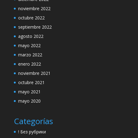
noviembre 2022
octubre 2022
septiembre 2022
agosto 2022
mayo 2022
marzo 2022
enero 2022
noviembre 2021
octubre 2021
mayo 2021
mayo 2020
Categorías
! Без рубрики