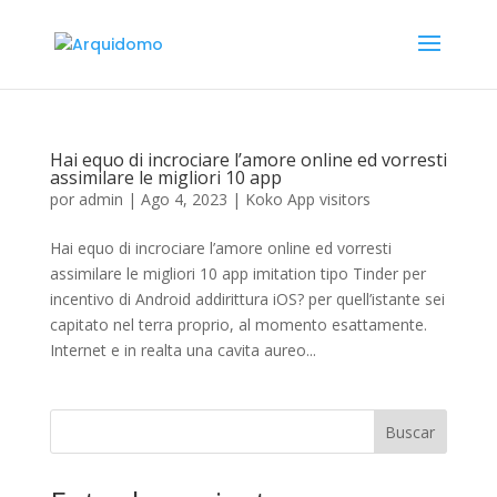
Hai equo di incrociare l’amore online ed vorresti
assimilare le migliori 10 app
por
admin
|
Ago 4, 2023
|
Koko App visitors
Hai equo di incrociare l’amore online ed vorresti
assimilare le migliori 10 app imitation tipo Tinder per
incentivo di Android addirittura iOS? per quell’istante sei
capitato nel terra proprio, al momento esattamente.
Internet e in realta una cavita aureo...
Buscar