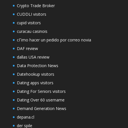
Crypto Trade Broker
CUDDLI visitors
cupid visitors
curacau casinois
cГіmo hacer un pedido por correo novia
DAF review
dallas USA review
Data Protection News
Datehookup visitors
Dating apps visitors
Dating For Seniors visitors
Dating Over 60 username
Demand Generation News
depana.cl
der spile