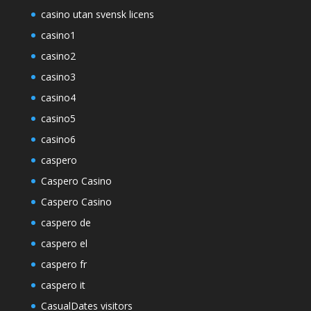
casino utan svensk licens
casino1
casino2
casino3
casino4
casino5
casino6
caspero
Caspero Casino
Caspero Casino
caspero de
caspero el
caspero fr
caspero it
CasualDates visitors