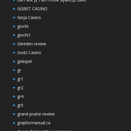
GGBET CASINO
Ginja Casino
giochi
giochi1
Gleeden review
Godz Casino
gokspel
gr
gr1
gr2
gr4
gr5
grand-prairie review
graphicmanual.ca