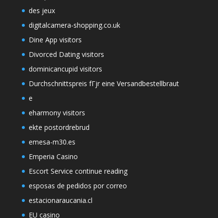
des jeux
digitalcamera-shopping.co.uk
Dine App visitors
Divorced Dating visitors
dominicancupid visitors
Durchschnittspreis fГјr eine Versandbestellbraut
e
eharmony visitors
ekte postordrebrud
emesa-m30.es
Emperia Casino
Escort Service continue reading
esposas de pedidos por correo
estacionaraucania.cl
EU casino