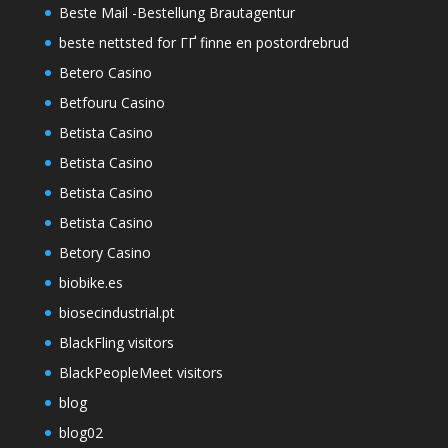
Beste Mail -Bestellung Brautagentur
beste nettsted for ГҐ finne en postordrebrud
Betero Casino
Betfouru Casino
Betista Casino
Betista Casino
Betista Casino
Betista Casino
Betory Casino
biobike.es
biosecindustrial.pt
BlackFling visitors
BlackPeopleMeet visitors
blog
blog02