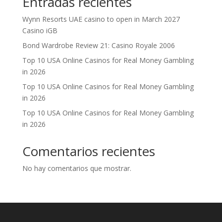
Entradas recientes
Wynn Resorts UAE casino to open in March 2027
Casino iGB
Bond Wardrobe Review 21: Casino Royale 2006
Top 10 USA Online Casinos for Real Money Gambling
in 2026
Top 10 USA Online Casinos for Real Money Gambling
in 2026
Top 10 USA Online Casinos for Real Money Gambling
in 2026
Comentarios recientes
No hay comentarios que mostrar.