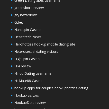
Green Dating Sites username
greensboro review
gry hazardowe
Gtbet
Hahaspin Casino
Healthtech News
Hellohotties hookup mobile dating site
Heterosexual dating visitors
HighSpin Casino
Hiki review
Hindu Dating username
HitMate88 Casino
hookup apps for couples hookuphotties dating
Hookup visitors
HookupDate review