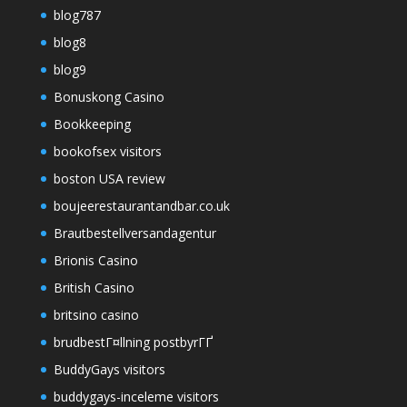
blog787
blog8
blog9
Bonuskong Casino
Bookkeeping
bookofsex visitors
boston USA review
boujeerestaurantandbar.co.uk
Brautbestellversandagentur
Brionis Casino
British Casino
britsino casino
brudbestГ¤llning postbyrГҐ
BuddyGays visitors
buddygays-inceleme visitors