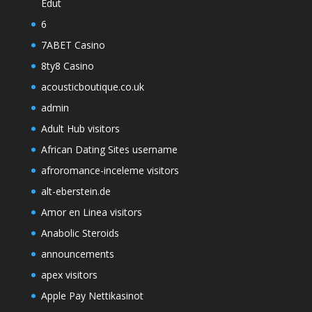
Edut
6
7ABET Casino
8ty8 Casino
acousticboutique.co.uk
admin
Adult Hub visitors
African Dating Sites username
afroromance-inceleme visitors
alt-eberstein.de
Amor en Linea visitors
Anabolic Steroids
announcements
apex visitors
Apple Pay Nettikasinot