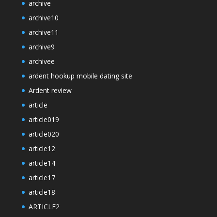
archive
archive10
archive11
archive9
archivee
ardent hookup mobile dating site
Ardent review
article
article019
article020
article12
article14
article17
article18
ARTICLE2