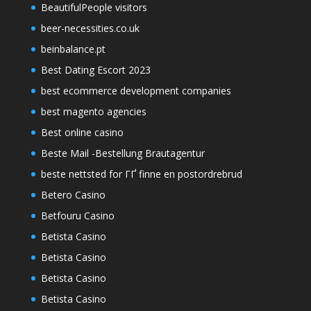
BeautifulPeople visitors
beer-necessities.co.uk
beinbalance.pt
Best Dating Escort 2023
best ecommerce development companies
best magento agencies
Best online casino
Beste Mail -Bestellung Brautagentur
beste nettsted for ГҐ finne en postordrebrud
Betero Casino
Betfouru Casino
Betista Casino
Betista Casino
Betista Casino
Betista Casino