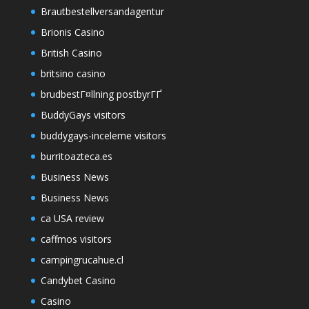
Brautbestellversandagentur
Brionis Casino
British Casino
britsino casino
brudbestГ¤llning postbyrГҐ
BuddyGays visitors
buddygays-inceleme visitors
burritoazteca.es
Business News
Business News
ca USA review
caffmos visitors
campingrucahue.cl
Candybet Casino
Casino