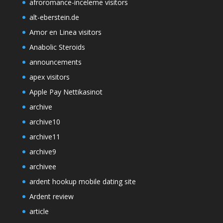
afroromance-inceleme visitors
alt-eberstein.de
Amor en Linea visitors
Anabolic Steroids
announcements
apex visitors
Apple Pay Nettikasinot
archive
archive10
archive11
archive9
archivee
ardent hookup mobile dating site
Ardent review
article