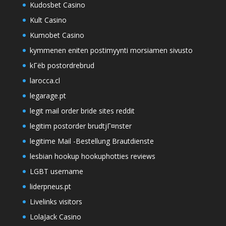
Kudosbet Casino
Kult Casino
Kumobet Casino
kymmenen eniten postimyynti morsiamen sivusto
kГёb postordrebrud
larocca.cl
legarage.pt
legit mail order bride sites reddit
legitim postorder brudtjГ¤nster
legitime Mail -Bestellung Brautdienste
lesbian hookup hookuphotties reviews
LGBT username
liderpneus.pt
Livelinks visitors
LolaJack Casino