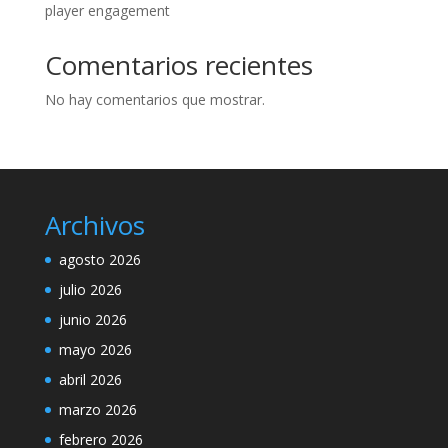
player engagement
Comentarios recientes
No hay comentarios que mostrar.
Archivos
agosto 2026
julio 2026
junio 2026
mayo 2026
abril 2026
marzo 2026
febrero 2026