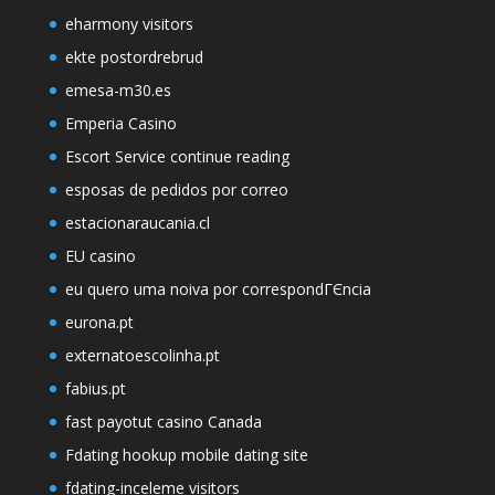
eharmony visitors
ekte postordrebrud
emesa-m30.es
Emperia Casino
Escort Service continue reading
esposas de pedidos por correo
estacionaraucania.cl
EU casino
eu quero uma noiva por correspondГЄncia
eurona.pt
externatoescolinha.pt
fabius.pt
fast payotut casino Canada
Fdating hookup mobile dating site
fdating-inceleme visitors