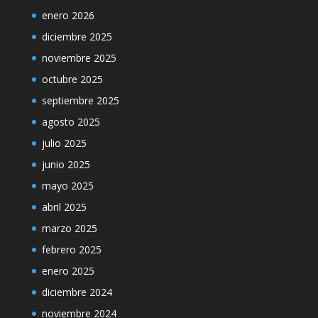
enero 2026
diciembre 2025
noviembre 2025
octubre 2025
septiembre 2025
agosto 2025
julio 2025
junio 2025
mayo 2025
abril 2025
marzo 2025
febrero 2025
enero 2025
diciembre 2024
noviembre 2024