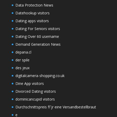
Data Protection News
Datehookup visitors
Dating apps visitors
Dating For Seniors visitors
Dating Over 60 username
Demand Generation News
depana.cl
der spile
des jeux
digitalcamera-shopping.co.uk
Dine App visitors
Divorced Dating visitors
dominicancupid visitors
Durchschnittspreis fГјr eine Versandbestellbraut
e