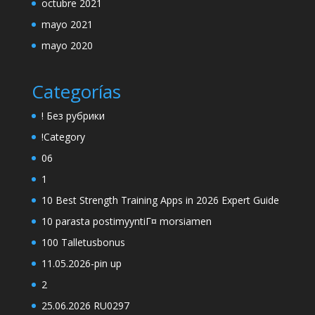
octubre 2021
mayo 2021
mayo 2020
Categorías
! Без рубрики
!Category
06
1
10 Best Strength Training Apps in 2026 Expert Guide
10 parasta postimyyntiГ¤ morsiamen
100 Talletusbonus
11.05.2026-pin up
2
25.06.2026 RU0297