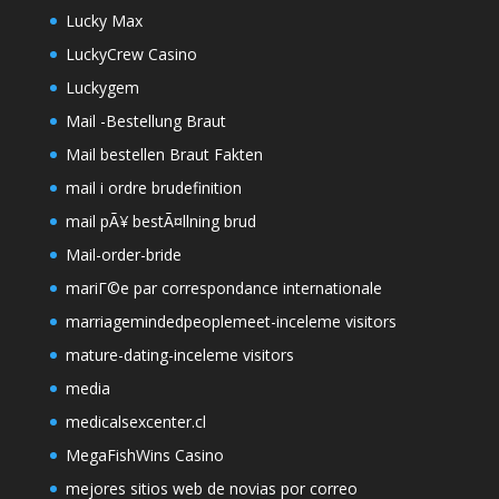
Lucky Max
LuckyCrew Casino
Luckygem
Mail -Bestellung Braut
Mail bestellen Braut Fakten
mail i ordre brudefinition
mail pÃ¥ bestÃ¤llning brud
Mail-order-bride
mariГ©e par correspondance internationale
marriagemindedpeoplemeet-inceleme visitors
mature-dating-inceleme visitors
media
medicalsexcenter.cl
MegaFishWins Casino
mejores sitios web de novias por correo