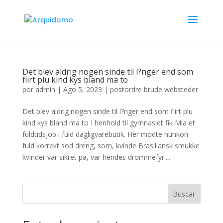
Det blev aldrig nogen sinde til l?nger end som
flirt plu kind kys bland ma to
por
admin
|
Ago 5, 2023
|
postordre brude websteder
Det blev aldrig nogen sinde til l?nger end som flirt plu
kind kys bland ma to I henhold til gymnasiet fik Mia et
fuldtidsjob i fuld dagligvarebutik. Her modte hunkon
fuld korrekt sod dreng, som, kvinde Brasiliansk smukke
kvinder var sikret pa, var hendes drommefyr....
Buscar