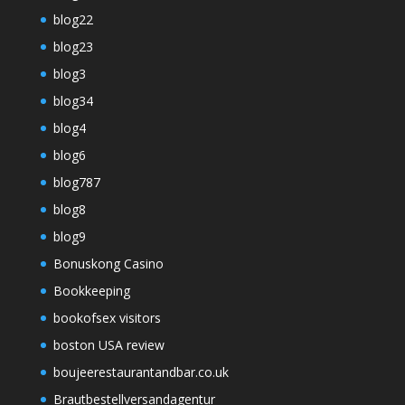
blog22
blog23
blog3
blog34
blog4
blog6
blog787
blog8
blog9
Bonuskong Casino
Bookkeeping
bookofsex visitors
boston USA review
boujeerestaurantandbar.co.uk
Brautbestellversandagentur