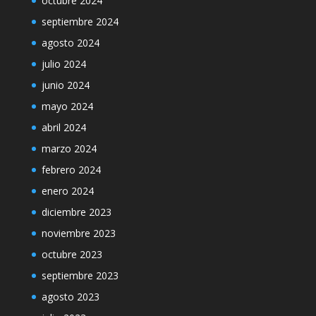
octubre 2024
septiembre 2024
agosto 2024
julio 2024
junio 2024
mayo 2024
abril 2024
marzo 2024
febrero 2024
enero 2024
diciembre 2023
noviembre 2023
octubre 2023
septiembre 2023
agosto 2023