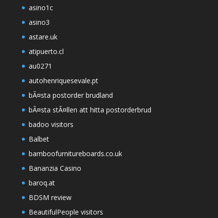
asino1c
asino3
astare.uk
atipuerto.cl
au0271
autohenriquesevale.pt
bÃ¤sta postorder brudland
bÃ¤sta stÃ¤llen att hitta postorderbrud
badoo visitors
Balbet
bamboofurnitureboards.co.uk
Bananzia Casino
baroq.at
BDSM review
BeautifulPeople visitors