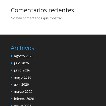
Comentarios recientes
No hay comentarios que mostrar.
Archivos
agosto 2026
julio 2026
junio 2026
mayo 2026
abril 2026
marzo 2026
febrero 2026
enero 2026