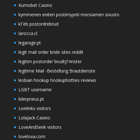
Kumobet Casino
kymmenen eniten postimyynti morsiamen sivusto
kГёb postordrebrud
larocca.cl
legarage.pt
legit mail order bride sites reddit
legitim postorder brudtjГ¤nster
legitime Mail -Bestellung Brautdienste
lesbian hookup hookuphotties reviews
LGBT username
liderpneus.pt
Livelinks visitors
LolaJack Casino
LoveAndSeek visitors
lovelova.com