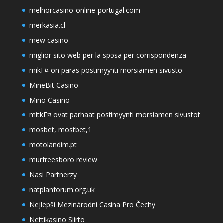
melhorcasino-online-portugal.com
merkasia.cl
mew casino
miglior sito web per la sposa per corrispondenza
mikГ¤ on paras postimyynti morsiamen sivusto
MineBit Casino
Mino Casino
mitkГ¤ ovat parhaat postimyynti morsiamen sivustot
mosbet, mostbet,1
motolandim.pt
murfreesboro review
Nasi Partnerzy
natplanforum.org.uk
Nejlepší Mezinárodní Casina Pro Čechy
Nettikasino Siirto