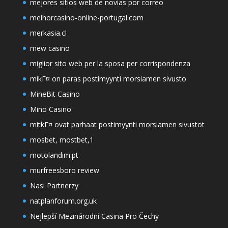
mejores sitios web de novias por correo
melhorcasino-online-portugal.com
merkasia.cl
mew casino
miglior sito web per la sposa per corrispondenza
mikГ¤ on paras postimyynti morsiamen sivusto
MineBit Casino
Mino Casino
mitkГ¤ ovat parhaat postimyynti morsiamen sivustot
mosbet, mostbet,1
motolandim.pt
murfreesboro review
Nasi Partnerzy
natplanforum.org.uk
Nejlepší Mezinárodní Casina Pro Čechy