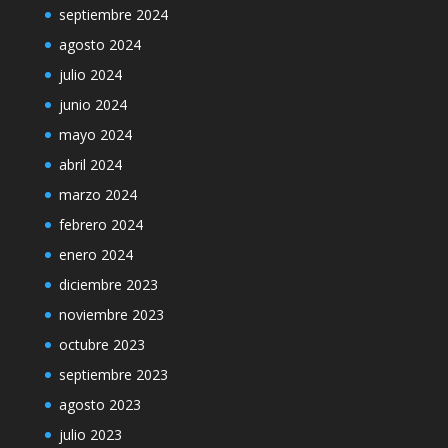
septiembre 2024
agosto 2024
julio 2024
junio 2024
mayo 2024
abril 2024
marzo 2024
febrero 2024
enero 2024
diciembre 2023
noviembre 2023
octubre 2023
septiembre 2023
agosto 2023
julio 2023