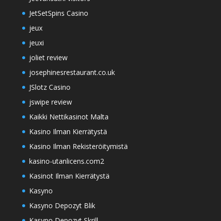
JetSetSpins Casino
jeux
jeuxi
joliet review
josephinesrestaurant.co.uk
JSlotz Casino
jswipe review
Kaikki Nettikasinot Malta
Kasino Ilman Kierrätystä
Kasino Ilman Rekisteröitymistä
kasino-utanlicens.com2
Kasinot Ilman Kierrätystä
Kasyno
Kasyno Depozyt Blik
Kasyno Depozyt Skrill