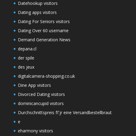
Datehookup visitors
Dating apps visitors
Dating For Seniors visitors
Dating Over 60 username
Demand Generation News
depana.cl
der spile
des jeux
digitalcamera-shopping.co.uk
Dine App visitors
Divorced Dating visitors
dominicancupid visitors
Durchschnittspreis fГјr eine Versandbestellbraut
e
eharmony visitors