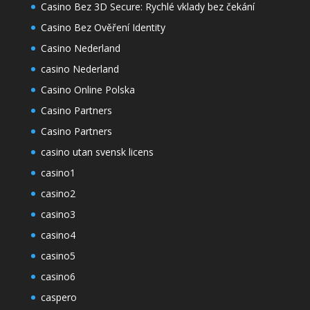
Casino Bez 3D Secure: Rychlé vklady bez čekání
Casino Bez Ověření Identity
Casino Nederland
casino Nederland
Casino Online Polska
Casino Partners
Casino Partners
casino utan svensk licens
casino1
casino2
casino3
casino4
casino5
casino6
caspero