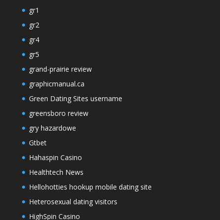
gr1
gr2
gr4
gr5
grand-prairie review
graphicmanual.ca
Green Dating Sites username
greensboro review
gry hazardowe
Gtbet
Hahaspin Casino
Healthtech News
Hellohotties hookup mobile dating site
Heterosexual dating visitors
HighSpin Casino