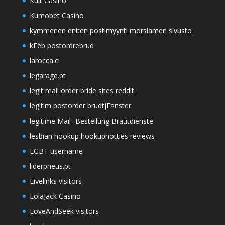
Kult Casino
Kumobet Casino
kymmenen eniten postimyynti morsiamen sivusto
kГёb postordrebrud
larocca.cl
legarage.pt
legit mail order bride sites reddit
legitim postorder brudtjГ¤nster
legitime Mail -Bestellung Brautdienste
lesbian hookup hookuphotties reviews
LGBT username
liderpneus.pt
Livelinks visitors
LolaJack Casino
LoveAndSeek visitors