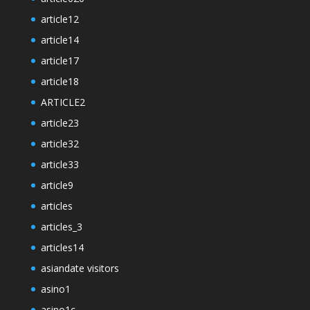
article12
article14
article17
article18
ARTICLE2
article23
article32
article33
article9
articles
articles_3
articles14
asiandate visitors
asino1
asino1c