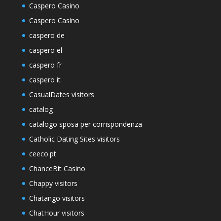
Caspero Casino
Caspero Casino
caspero de
caspero el
caspero fr
caspero it
CasualDates visitors
catalog
catalogo sposa per corrispondenza
Catholic Dating Sites visitors
ceeco.pt
ChanceBit Casino
Chappy visitors
Chatango visitors
ChatHour visitors