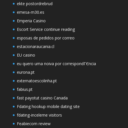
ekte postordrebrud
emesa-m30.es
Emperia Casino
Escort Service continue reading
esposas de pedidos por correo
estacionaraucania.cl
EU casino
eu quero uma noiva por correspondГЄncia
eurona.pt
externatoescolinha.pt
fabius.pt
fast payotut casino Canada
Fdating hookup mobile dating site
fdating-inceleme visitors
Feabiecom review