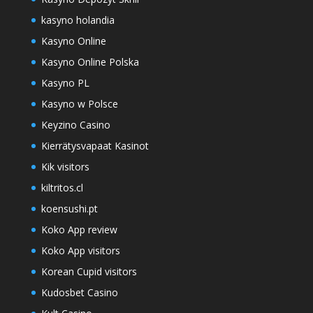
kasyno holandia
Kasyno Online
Kasyno Online Polska
Kasyno PL
Kasyno w Polsce
Keyzino Casino
Kierrätysvapaat Kasinot
Kik visitors
kiltritos.cl
koensushi.pt
Koko App review
Koko App visitors
Korean Cupid visitors
Kudosbet Casino