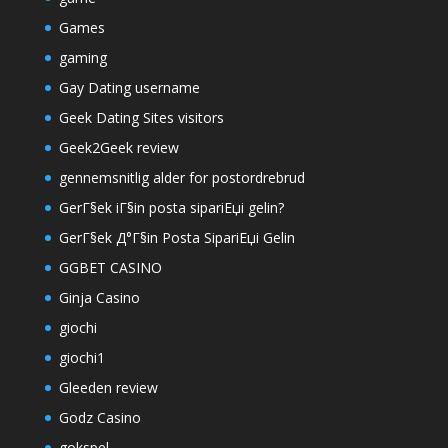
Games
gaming
Gay Dating username
Geek Dating Sites visitors
Geek2Geek review
gennemsnitlig alder for postordrebrud
GerГ§ek iГ§in posta sipariЕџi gelin?
GerГ§ek Д°Г§in Posta SipariЕџi Gelin
GGBET CASINO
Ginja Casino
giochi
giochi1
Gleeden review
Godz Casino
gokspel