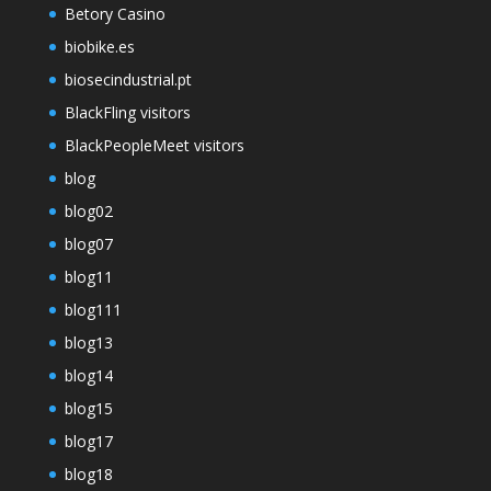
Betory Casino
biobike.es
biosecindustrial.pt
BlackFling visitors
BlackPeopleMeet visitors
blog
blog02
blog07
blog11
blog111
blog13
blog14
blog15
blog17
blog18