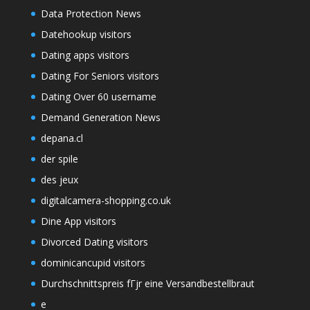
Data Protection News
Datehookup visitors
Dating apps visitors
Dating For Seniors visitors
Dating Over 60 username
Demand Generation News
depana.cl
der spile
des jeux
digitalcamera-shopping.co.uk
Dine App visitors
Divorced Dating visitors
dominicancupid visitors
Durchschnittspreis fГјr eine Versandbestellbraut
e