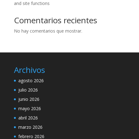
and site functions
Comentarios recientes
No hay comentarios que mostrar.
Archivos
agosto 2026
julio 2026
junio 2026
mayo 2026
abril 2026
marzo 2026
febrero 2026