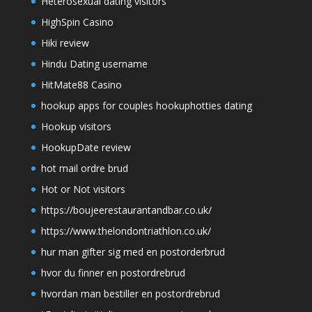
Heterosexual dating visitors
HighSpin Casino
Hiki review
Hindu Dating username
HitMate88 Casino
hookup apps for couples hookuphotties dating
Hookup visitors
HookupDate review
hot mail ordre brud
Hot or Not visitors
https://boujeerestaurantandbar.co.uk/
https://www.thelondontriathlon.co.uk/
hur man gifter sig med en postorderbrud
hvor du finner en postordrebrud
hvordan man bestiller en postordrebrud