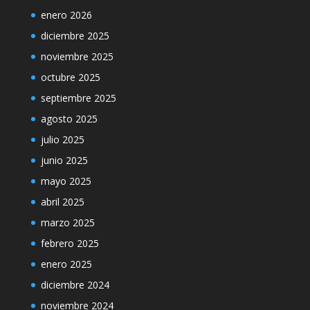
enero 2026
diciembre 2025
noviembre 2025
octubre 2025
septiembre 2025
agosto 2025
julio 2025
junio 2025
mayo 2025
abril 2025
marzo 2025
febrero 2025
enero 2025
diciembre 2024
noviembre 2024