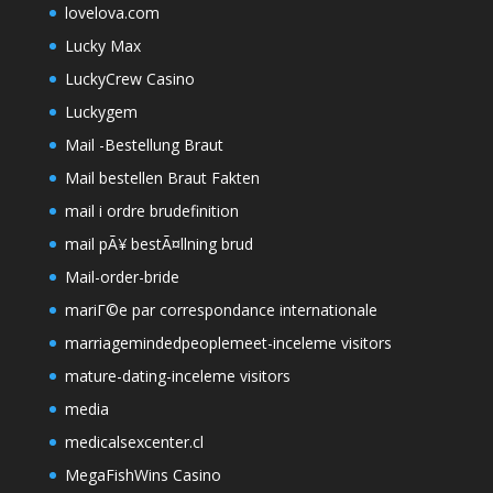
lovelova.com
Lucky Max
LuckyCrew Casino
Luckygem
Mail -Bestellung Braut
Mail bestellen Braut Fakten
mail i ordre brudefinition
mail pÃ¥ bestÃ¤llning brud
Mail-order-bride
mariГ©e par correspondance internationale
marriagemindedpeoplemeet-inceleme visitors
mature-dating-inceleme visitors
media
medicalsexcenter.cl
MegaFishWins Casino