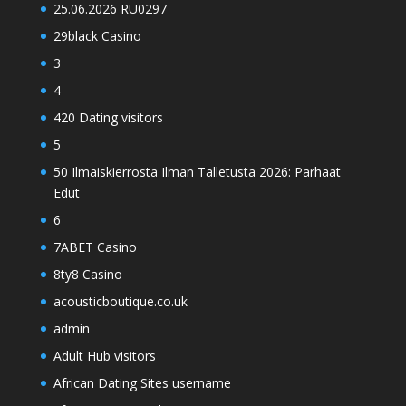
25.06.2026 RU0297
29black Casino
3
4
420 Dating visitors
5
50 Ilmaiskierrosta Ilman Talletusta 2026: Parhaat
Edut
6
7ABET Casino
8ty8 Casino
acousticboutique.co.uk
admin
Adult Hub visitors
African Dating Sites username