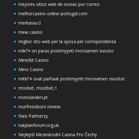
mejores sitios web de novias por correo
melhorcasino-online-portugal.com
merkasia.cl
mew casino
miglior sito web per la sposa per corrispondenza
mikГ¤ on paras postimyynti morsiamen sivusto
MineBit Casino
Mino Casino
mitkГ¤ ovat parhaat postimyynti morsiamen sivustot
mosbet, mostbet,1
motolandim.pt
murfreesboro review
Nasi Partnerzy
natplanforum.org.uk
Nejlepší Mezinárodní Casina Pro Čechy