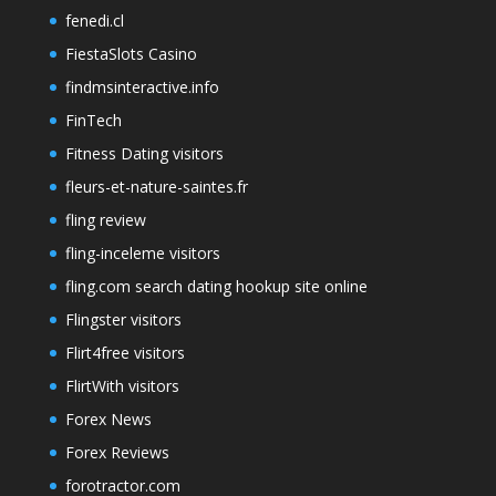
fenedi.cl
FiestaSlots Casino
findmsinteractive.info
FinTech
Fitness Dating visitors
fleurs-et-nature-saintes.fr
fling review
fling-inceleme visitors
fling.com search dating hookup site online
Flingster visitors
Flirt4free visitors
FlirtWith visitors
Forex News
Forex Reviews
forotractor.com