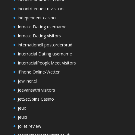
incontri-equestri visitors
independent casino
Inmate Dating username
Inmate Dating visitors
internationell postorderbrud
Interracial Dating username
InterracialPeopleMeet visitors
iPhone Online-Wetten
jawliner.cl
Jeevansathi visitors
JetSetSpins Casino
jeux
jeuxi
joliet review