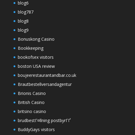
blog6
blog787
blog8
blog9
Bonuskong Casino
Bookkeeping
bookofsex visitors
boston USA review
boujeerestaurantandbar.co.uk
Brautbestellversandagentur
Brionis Casino
British Casino
britsino casino
brudbestГ¤llning postbyrГҐ
BuddyGays visitors