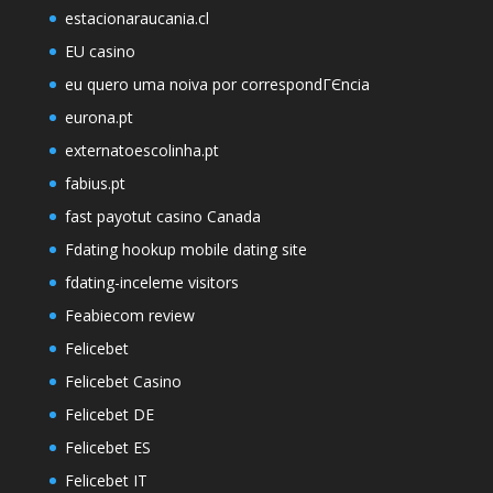
estacionaraucania.cl
EU casino
eu quero uma noiva por correspondГЄncia
eurona.pt
externatoescolinha.pt
fabius.pt
fast payotut casino Canada
Fdating hookup mobile dating site
fdating-inceleme visitors
Feabiecom review
Felicebet
Felicebet Casino
Felicebet DE
Felicebet ES
Felicebet IT