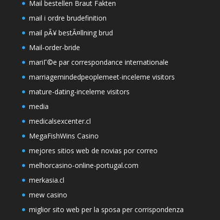
Mail bestellen Braut Fakten
mail i ordre brudefinition
mail pÃ¥ bestÃ¤llning brud
Mail-order-bride
mariГ©e par correspondance internationale
marriagemindedpeoplemeet-inceleme visitors
mature-dating-inceleme visitors
media
medicalsexcenter.cl
MegaFishWins Casino
mejores sitios web de novias por correo
melhorcasino-online-portugal.com
merkasia.cl
mew casino
miglior sito web per la sposa per corrispondenza