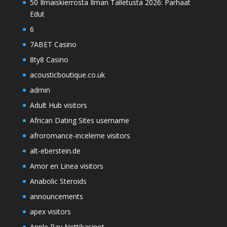
50 Ilmaiskierrosta Ilman Talletusta 2026: Parhaat
Edut
6
7ABET Casino
8ty8 Casino
acousticboutique.co.uk
admin
Adult Hub visitors
African Dating Sites username
afroromance-inceleme visitors
alt-eberstein.de
Amor en Linea visitors
Anabolic Steroids
announcements
apex visitors
Apple Pay Nettikasinot