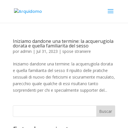
Iniziamo dandone una termine: la acquerugiola
dorata e quella familiarita del sesso
por
admin
|
Jul 31, 2023
|
spose straniere
Iniziamo dandone una termine: la acquerugiola dorata
e quella familiarita del sesso Il ripulito delle pratiche
sessuali di nuovo dei feticismi e sicuramente maculato,
parecchio quale qualche di essi risultano tanto
sorprendenti per chi e specialmente supporter del...
Buscar