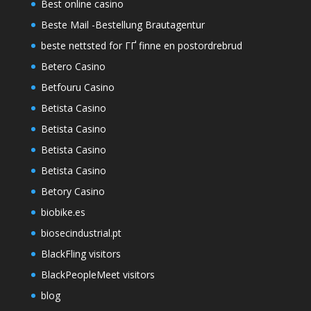
Best online casino
Beste Mail -Bestellung Brautagentur
beste nettsted for ГҐ finne en postordrebrud
Betero Casino
Betfouru Casino
Betista Casino
Betista Casino
Betista Casino
Betista Casino
Betory Casino
biobike.es
biosecindustrial.pt
BlackFling visitors
BlackPeopleMeet visitors
blog