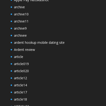
archive
archive10
archive11
archive9
archivee
ardent hookup mobile dating site
Ardent review
article
article019
article020
article12
article14
article17
article18