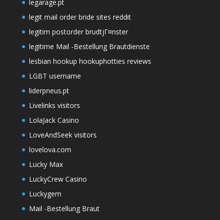
legarage.pt
legit mail order bride sites reddit
legitim postorder brudtjГ¤nster
legitime Mail -Bestellung Brautdienste
lesbian hookup hookuphotties reviews
LGBT username
liderpneus.pt
Livelinks visitors
LolaJack Casino
LoveAndSeek visitors
lovelova.com
Lucky Max
LuckyCrew Casino
Luckygem
Mail -Bestellung Braut