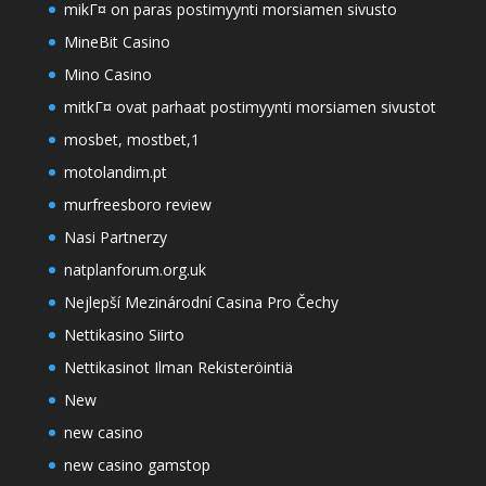
mikГ¤ on paras postimyynti morsiamen sivusto
MineBit Casino
Mino Casino
mitkГ¤ ovat parhaat postimyynti morsiamen sivustot
mosbet, mostbet,1
motolandim.pt
murfreesboro review
Nasi Partnerzy
natplanforum.org.uk
Nejlepší Mezinárodní Casina Pro Čechy
Nettikasino Siirto
Nettikasinot Ilman Rekisteröintiä
New
new casino
new casino gamstop