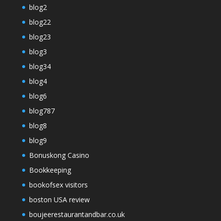
blog2
blog22
blog23
blog3
blog34
blog4
blog6
blog787
blog8
blog9
Bonuskong Casino
Bookkeeping
bookofsex visitors
boston USA review
boujeerestaurantandbar.co.uk