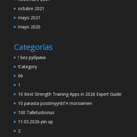
octubre 2021
mayo 2021
mayo 2020
Categorías
! Без рубрики
!Category
06
1
10 Best Strength Training Apps in 2026 Expert Guide
10 parasta postimyyntiГ¤ morsiamen
100 Talletusbonus
11.05.2026-pin up
2