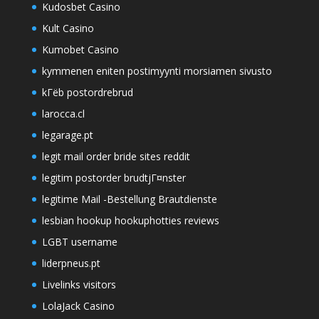
Kudosbet Casino
Kult Casino
Kumobet Casino
kymmenen eniten postimyynti morsiamen sivusto
kГёb postordrebrud
larocca.cl
legarage.pt
legit mail order bride sites reddit
legitim postorder brudtjГ¤nster
legitime Mail -Bestellung Brautdienste
lesbian hookup hookuphotties reviews
LGBT username
liderpneus.pt
Livelinks visitors
LolaJack Casino