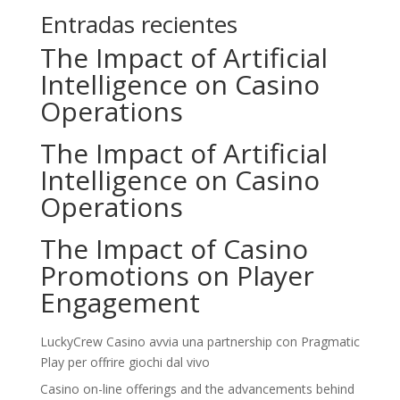
Entradas recientes
The Impact of Artificial
Intelligence on Casino
Operations
The Impact of Artificial
Intelligence on Casino
Operations
The Impact of Casino
Promotions on Player
Engagement
LuckyCrew Casino avvia una partnership con Pragmatic
Play per offrire giochi dal vivo
Casino on-line offerings and the advancements behind