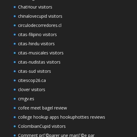
ChatHour visitors
chinalovecupid visitors
circulodecorredores.cl
citas-filipino visitors
citas-hindu visitors
citas-musicales visitors
citas-nudistas visitors
citas-sud visitors
citiescop26.ca
clover visitors
cmgv.es
cofee meet bagel review
college hookup apps hookuphotties reviews
ColombianCupid visitors
Comment prГ©parer une mariГ©e par