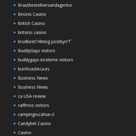
Brautbestellversandagentur
Brionis Casino
British Casino
britsino casino
brudbestГ¤llning postbyrГҐ
BuddyGays visitors
buddygays-inceleme visitors
burritoazteca.es
Business News
Business News
ca USA review
caffmos visitors
campingrucahue.cl
Candybet Casino
Casino