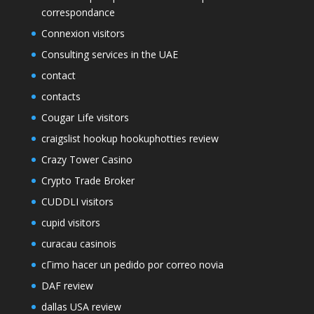
correspondance
Connexion visitors
Consulting services in the UAE
contact
contacts
Cougar Life visitors
craigslist hookup hookuphotties review
Crazy Tower Сasino
Crypto Trade Broker
CUDDLI visitors
cupid visitors
curacau casinois
cГіmo hacer un pedido por correo novia
DAF review
dallas USA review