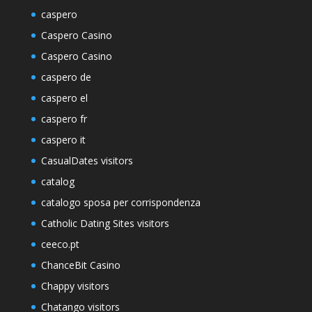
caspero
Caspero Casino
Caspero Casino
caspero de
caspero el
caspero fr
caspero it
CasualDates visitors
catalog
catalogo sposa per corrispondenza
Catholic Dating Sites visitors
ceeco.pt
ChanceBit Casino
Chappy visitors
Chatango visitors