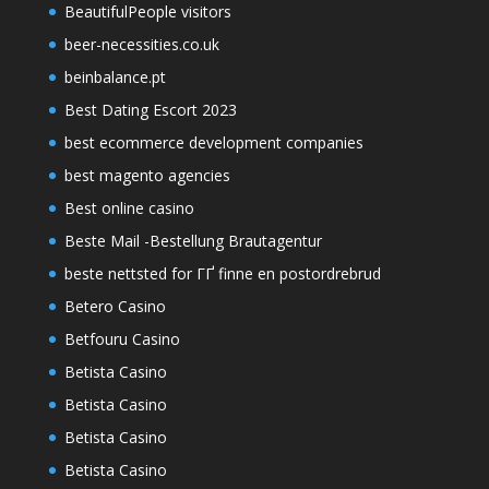
BeautifulPeople visitors
beer-necessities.co.uk
beinbalance.pt
Best Dating Escort 2023
best ecommerce development companies
best magento agencies
Best online casino
Beste Mail -Bestellung Brautagentur
beste nettsted for ГҐ finne en postordrebrud
Betero Casino
Betfouru Casino
Betista Casino
Betista Casino
Betista Casino
Betista Casino