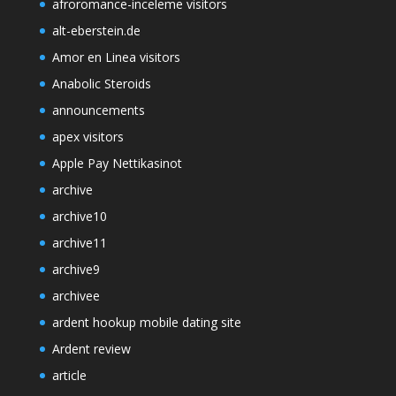
afroromance-inceleme visitors
alt-eberstein.de
Amor en Linea visitors
Anabolic Steroids
announcements
apex visitors
Apple Pay Nettikasinot
archive
archive10
archive11
archive9
archivee
ardent hookup mobile dating site
Ardent review
article