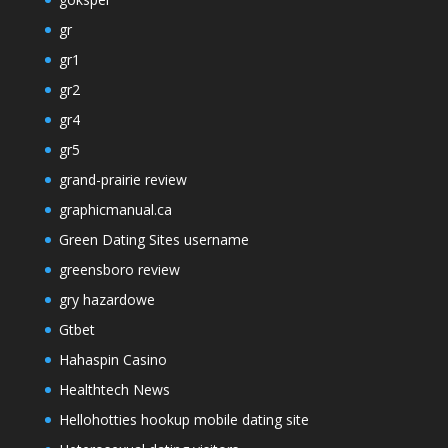
gr
gr1
gr2
gr4
gr5
grand-prairie review
graphicmanual.ca
Green Dating Sites username
greensboro review
gry hazardowe
Gtbet
Hahaspin Casino
Healthtech News
Hellohotties hookup mobile dating site