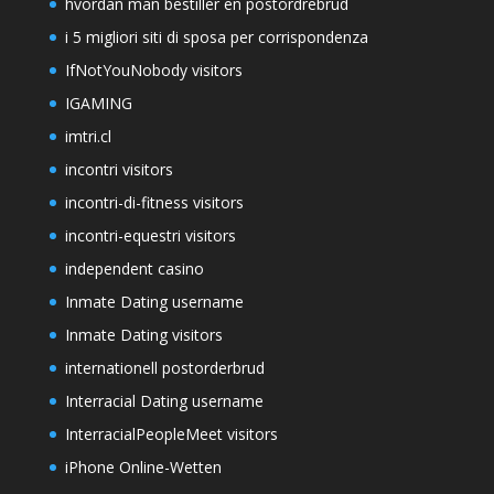
hvordan man bestiller en postordrebrud
i 5 migliori siti di sposa per corrispondenza
IfNotYouNobody visitors
IGAMING
imtri.cl
incontri visitors
incontri-di-fitness visitors
incontri-equestri visitors
independent casino
Inmate Dating username
Inmate Dating visitors
internationell postorderbrud
Interracial Dating username
InterracialPeopleMeet visitors
iPhone Online-Wetten