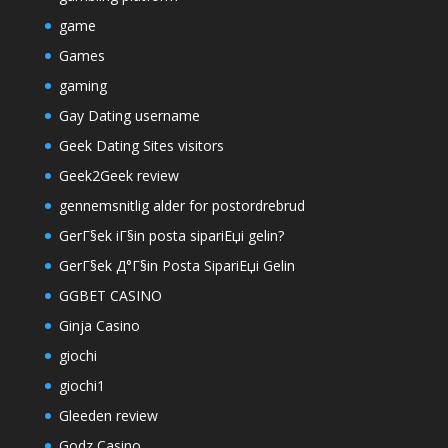
game
Games
gaming
Gay Dating username
Geek Dating Sites visitors
Geek2Geek review
gennemsnitlig alder for postordrebrud
GerГ§ek iГ§in posta sipariЕџi gelin?
GerГ§ek Д°Г§in Posta SipariЕџi Gelin
GGBET CASINO
Ginja Casino
giochi
giochi1
Gleeden review
Godz Casino