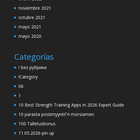
noviembre 2021
octubre 2021
mayo 2021
mayo 2020
Categorías
! Без рубрики
!Category
06
1
10 Best Strength Training Apps in 2026 Expert Guide
10 parasta postimyyntiГ¤ morsiamen
100 Talletusbonus
11.05.2026-pin up