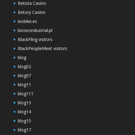
Betista Casino
Betory Casino
biobike.es
biosecindustrial.pt
BlackFling visitors
BlackPeopleMeet visitors
blog
blog02
blog07
blog11
blog111
blog13
blog14
blog15
blog17