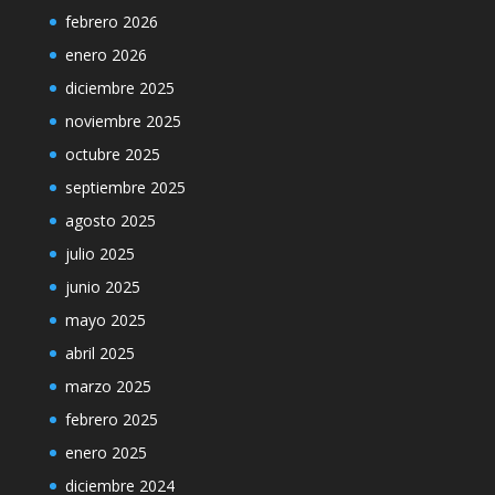
febrero 2026
enero 2026
diciembre 2025
noviembre 2025
octubre 2025
septiembre 2025
agosto 2025
julio 2025
junio 2025
mayo 2025
abril 2025
marzo 2025
febrero 2025
enero 2025
diciembre 2024