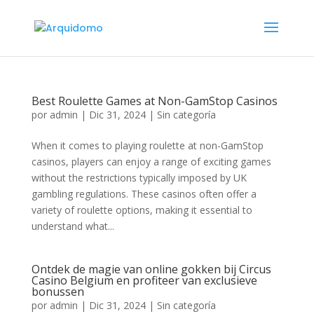
Best Roulette Games at Non-GamStop Casinos
por
admin
|
Dic 31, 2024
|
Sin categoría
When it comes to playing roulette at non-GamStop
casinos, players can enjoy a range of exciting games
without the restrictions typically imposed by UK
gambling regulations. These casinos often offer a
variety of roulette options, making it essential to
understand what...
Ontdek de magie van online gokken bij Circus
Casino Belgium en profiteer van exclusieve
bonussen
por
admin
|
Dic 31, 2024
|
Sin categoría