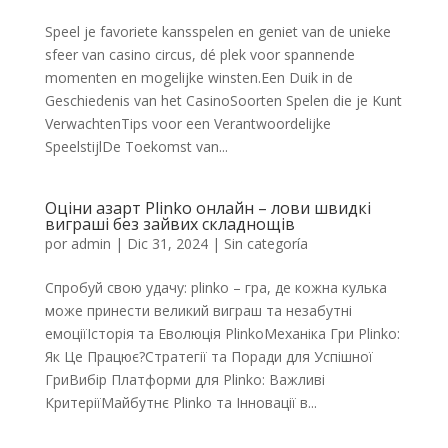
Speel je favoriete kansspelen en geniet van de unieke
sfeer van casino circus, dé plek voor spannende
momenten en mogelijke winsten.Een Duik in de
Geschiedenis van het CasinoSoorten Spelen die je Kunt
VerwachtenTips voor een Verantwoordelijke
SpeelstijlDe Toekomst van...
Оціни азарт Plinko онлайн – лови швидкі
виграші без зайвих складнощів
por
admin
|
Dic 31, 2024
|
Sin categoría
Спробуй свою удачу: plinko – гра, де кожна кулька
може принести великий виграш та незабутні
емоціїІсторія та Еволюція PlinkoМеханіка Гри Plinko:
Як Це Працює?Стратегії та Поради для Успішної
ГриВибір Платформи для Plinko: Важливі
КритеріїМайбутнє Plinko та Інновації в...