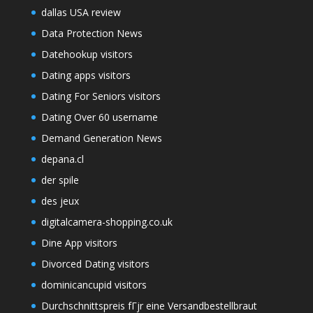
dallas USA review
Data Protection News
Datehookup visitors
Dating apps visitors
Dating For Seniors visitors
Dating Over 60 username
Demand Generation News
depana.cl
der spile
des jeux
digitalcamera-shopping.co.uk
Dine App visitors
Divorced Dating visitors
dominicancupid visitors
Durchschnittspreis fГјr eine Versandbestellbraut