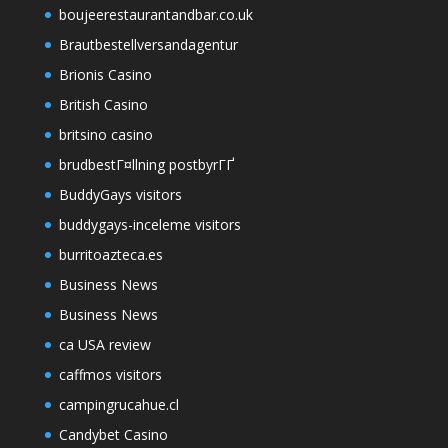
boujeerestaurantandbar.co.uk
Brautbestellversandagentur
Brionis Casino
British Casino
britsino casino
brudbestГ¤llning postbyrГҐ
BuddyGays visitors
buddygays-inceleme visitors
burritoazteca.es
Business News
Business News
ca USA review
caffmos visitors
campingrucahue.cl
Candybet Casino