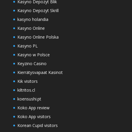
Kasyno Depozyt Blik
Kasyno Depozyt Skrill
kasyno holandia
Kasyno Online
Kasyno Online Polska
Kasyno PL
Kasyno w Polsce
Keyzino Casino
Kierrätysvapaat Kasinot
Kik visitors
kiltritos.cl
koensushi.pt
Koko App review
Koko App visitors
Korean Cupid visitors