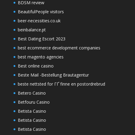
BDSM review
BeautifulPeople visitors
beer-necessities.co.uk
beinbalance.pt
Best Dating Escort 2023
best ecommerce development companies
best magento agencies
Best online casino
Beste Mail -Bestellung Brautagentur
beste nettsted for ГҐ finne en postordrebrud
Betero Casino
Betfouru Casino
Betista Casino
Betista Casino
Betista Casino