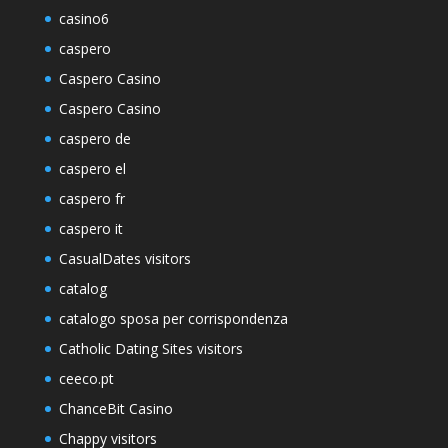
casino6
caspero
Caspero Casino
Caspero Casino
caspero de
caspero el
caspero fr
caspero it
CasualDates visitors
catalog
catalogo sposa per corrispondenza
Catholic Dating Sites visitors
ceeco.pt
ChanceBit Casino
Chappy visitors