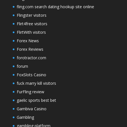
fling.com search dating hookup site online
Flingster visitors
Flirt4free visitors
FlirtWith visitors
Forex News
Forex Reviews
forotractor.com
forum
FoxSlots Casino
fuck marry kill visitors
FurFling review
gaelic sports best bet
Gambiva Casino
Gambling
gambling platform