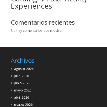
Experiences
Comentarios recientes
No hay comentarios que mostrar.
Archivos
agosto 2026
julio 2026
junio 2026
mayo 2026
abril 2026
marzo 2026