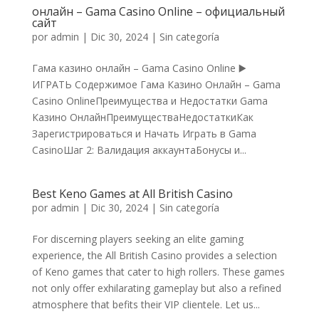
онлайн – Gama Casino Online – официальный
сайт
por
admin
|
Dic 30, 2024
|
Sin categoría
Гама казино онлайн – Gama Casino Online ▶️
ИГРАТЬ Содержимое Гама Казино Онлайн – Gama
Casino OnlineПреимущества и Недостатки Gama
Казино ОнлайнПреимуществаНедостаткиКак
Зарегистрироваться и Начать Играть в Gama
CasinoШаг 2: Валидация аккаунтаБонусы и...
Best Keno Games at All British Casino
por
admin
|
Dic 30, 2024
|
Sin categoría
For discerning players seeking an elite gaming
experience, the All British Casino provides a selection
of Keno games that cater to high rollers. These games
not only offer exhilarating gameplay but also a refined
atmosphere that befits their VIP clientele. Let us...