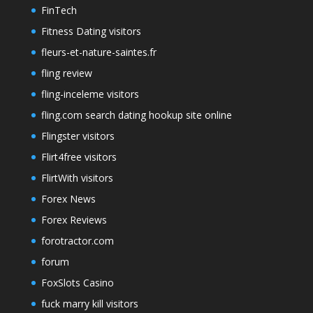
FinTech
Fitness Dating visitors
fleurs-et-nature-saintes.fr
fling review
fling-inceleme visitors
fling.com search dating hookup site online
Flingster visitors
Flirt4free visitors
FlirtWith visitors
Forex News
Forex Reviews
forotractor.com
forum
FoxSlots Casino
fuck marry kill visitors