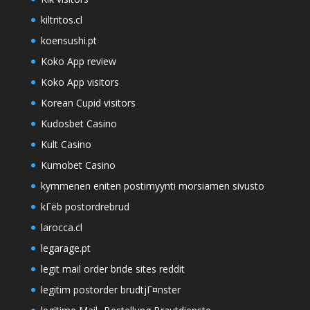
kiltritos.cl
koensushi.pt
Koko App review
Koko App visitors
Korean Cupid visitors
Kudosbet Casino
Kult Casino
Kumobet Casino
kymmenen eniten postimyynti morsiamen sivusto
kГёb postordrebrud
larocca.cl
legarage.pt
legit mail order bride sites reddit
legitim postorder brudtjГ¤nster