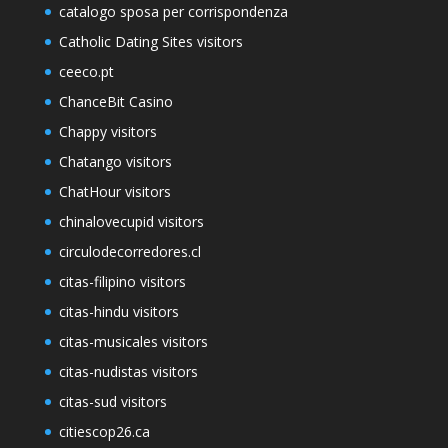
catalogo sposa per corrispondenza
Catholic Dating Sites visitors
ceeco.pt
ChanceBit Casino
Chappy visitors
Chatango visitors
ChatHour visitors
chinalovecupid visitors
circulodecorredores.cl
citas-filipino visitors
citas-hindu visitors
citas-musicales visitors
citas-nudistas visitors
citas-sud visitors
citiescop26.ca