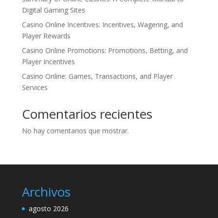
Digital Gaming Sites
Casino Online Incentives: Incentives, Wagering, and
Player Rewards
Casino Online Promotions: Promotions, Betting, and
Player Incentives
Casino Online: Games, Transactions, and Player
Services
Comentarios recientes
No hay comentarios que mostrar.
Archivos
agosto 2026