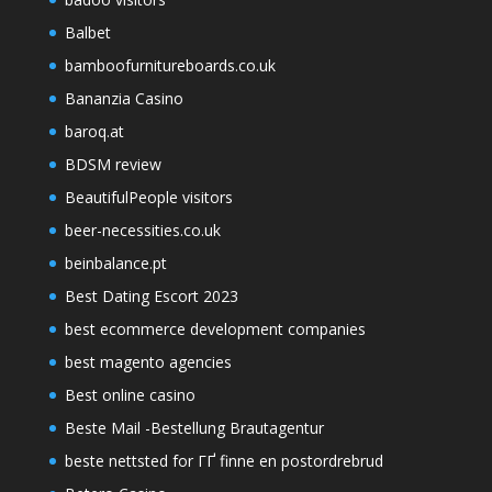
Balbet
bamboofurnitureboards.co.uk
Bananzia Casino
baroq.at
BDSM review
BeautifulPeople visitors
beer-necessities.co.uk
beinbalance.pt
Best Dating Escort 2023
best ecommerce development companies
best magento agencies
Best online casino
Beste Mail -Bestellung Brautagentur
beste nettsted for ГҐ finne en postordrebrud