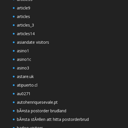
article9
articles
articles_3
articles14
asiandate visitors
asino1
asino1c
asino3
astare.uk
atipuerto.cl
au0271
autohenriquesevale.pt
bÃ¤sta postorder brudland
bÃ¤sta stÃ¤llen att hitta postorderbrud
badoo visitors