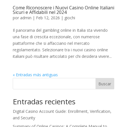
Come Riconoscere i Nuovi Casino Online Italiani
Sicuri e Affidabili nel 2024
por
admin
|
Feb 12, 2026
|
giochi
Il panorama del gambling online in Italia sta vivendo
una fase di crescita eccezionale, con numerose
piattaforme che si affacciano nel mercato
regolamentato. Selezionare tra i nuovi casino online
italiani può risultare articolato per chi desidera vivere...
« Entradas más antiguas
Buscar
Entradas recientes
Digital Casino Account Guide: Enrollment, Verification,
and Security
Summary of Online Casinos: A Complete Manual to