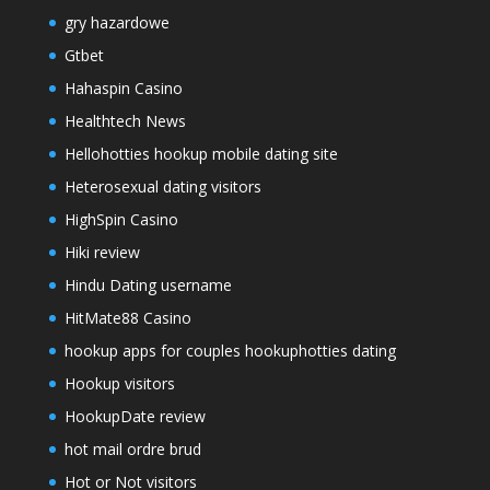
gry hazardowe
Gtbet
Hahaspin Casino
Healthtech News
Hellohotties hookup mobile dating site
Heterosexual dating visitors
HighSpin Casino
Hiki review
Hindu Dating username
HitMate88 Casino
hookup apps for couples hookuphotties dating
Hookup visitors
HookupDate review
hot mail ordre brud
Hot or Not visitors