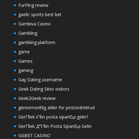
FurFling review
gaelic sports best bet
Gambiva Casino
Gambling
gambling platform
game
Games
gaming
Gay Dating username
Geek Dating Sites visitors
Geek2Geek review
gennemsnitlig alder for postordrebrud
GerГ§ek iГ§in posta sipariЕџi gelin?
GerГ§ek Д°Г§in Posta SipariЕџi Gelin
GGBET CASINO