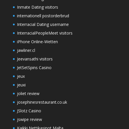
Inmate Dating visitors
internationell postorderbrud
Interracial Dating username
InterracialPeopleMeet visitors
iPhone Online-Wetten
jawliner.cl
Jeevansathi visitors
JetSetSpins Casino
jeux
jeuxi
joliet review
josephinesrestaurant.co.uk
JSlotz Casino
jswipe review
Kaikki Nettikasinot Malta