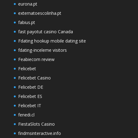
eurona.pt
externatoescolinha.pt
fabius.pt
fast payotut casino Canada
Fdating hookup mobile dating site
fdating-inceleme visitors
Feabiecom review
Felicebet
Felicebet Casino
Felicebet DE
Felicebet ES
Felicebet IT
fenedi.cl
FiestaSlots Casino
findmsinteractive.info