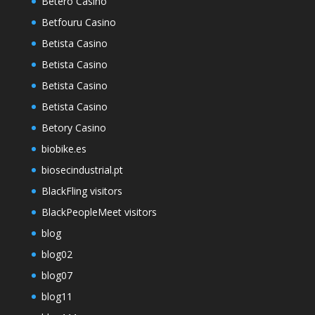
Betero Casino
Betfouru Casino
Betista Casino
Betista Casino
Betista Casino
Betista Casino
Betory Casino
biobike.es
biosecindustrial.pt
BlackFling visitors
BlackPeopleMeet visitors
blog
blog02
blog07
blog11