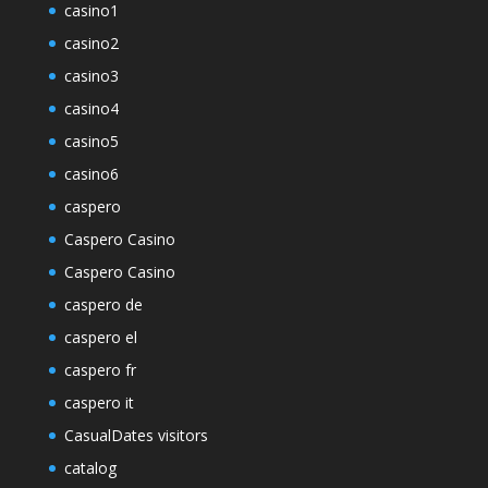
casino1
casino2
casino3
casino4
casino5
casino6
caspero
Caspero Casino
Caspero Casino
caspero de
caspero el
caspero fr
caspero it
CasualDates visitors
catalog