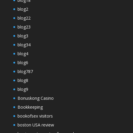
blog18
blog2
blog22
blog23
blog3
blog34
blog4
blog6
blog787
blog8
blog9
Bonuskong Casino
Bookkeeping
bookofsex visitors
boston USA review