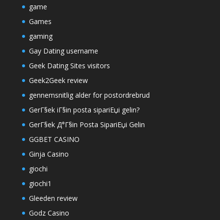
game
Games
gaming
Gay Dating username
Geek Dating Sites visitors
Geek2Geek review
gennemsnitlig alder for postordrebrud
GerГ§ek iГ§in posta sipariЕџi gelin?
GerГ§ek Д°Г§in Posta SipariЕџi Gelin
GGBET CASINO
Ginja Casino
giochi
giochi1
Gleeden review
Godz Casino