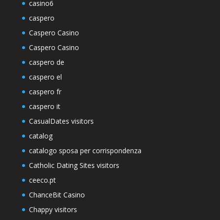
casino6
caspero
Caspero Casino
Caspero Casino
caspero de
caspero el
caspero fr
caspero it
CasualDates visitors
catalog
catalogo sposa per corrispondenza
Catholic Dating Sites visitors
ceeco.pt
ChanceBit Casino
Chappy visitors