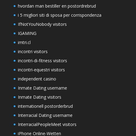
hvordan man bestiller en postordrebrud
i 5 migliori siti di sposa per corrispondenza
IfNotYouNobody visitors
IGAMING
imtri.cl
incontri visitors
incontri-di-fitness visitors
incontri-equestri visitors
independent casino
Inmate Dating username
Inmate Dating visitors
internationell postorderbrud
Interracial Dating username
InterracialPeopleMeet visitors
iPhone Online-Wetten