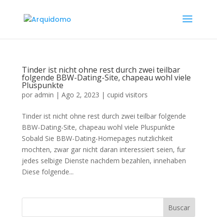
Tinder ist nicht ohne rest durch zwei teilbar
folgende BBW-Dating-Site, chapeau wohl viele
Pluspunkte
por
admin
|
Ago 2, 2023
|
cupid visitors
Tinder ist nicht ohne rest durch zwei teilbar folgende
BBW-Dating-Site, chapeau wohl viele Pluspunkte
Sobald Sie BBW-Dating-Homepages nutzlichkeit
mochten, zwar gar nicht daran interessiert seien, fur
jedes selbige Dienste nachdem bezahlen, innehaben
Diese folgende...
Buscar