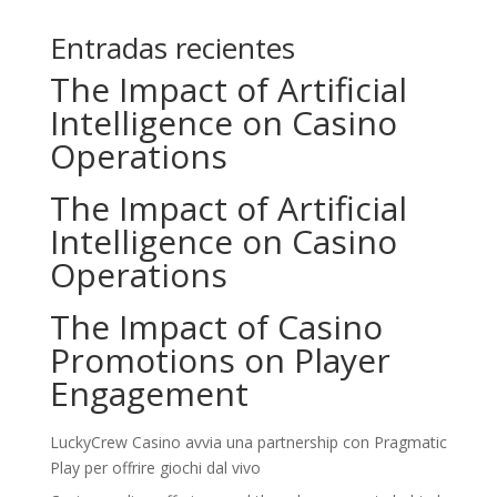
Entradas recientes
The Impact of Artificial
Intelligence on Casino
Operations
The Impact of Artificial
Intelligence on Casino
Operations
The Impact of Casino
Promotions on Player
Engagement
LuckyCrew Casino avvia una partnership con Pragmatic
Play per offrire giochi dal vivo