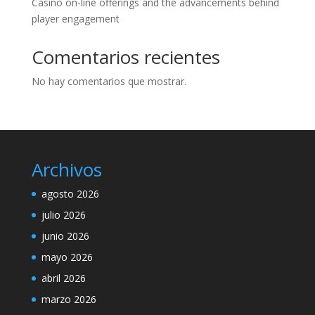
Casino on-line offerings and the advancements behind
player engagement
Comentarios recientes
No hay comentarios que mostrar.
Archivos
agosto 2026
julio 2026
junio 2026
mayo 2026
abril 2026
marzo 2026