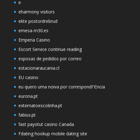
e
eharmony visitors
ekte postordrebrud
emesa-m30.es
Emperia Casino
Escort Service continue reading
esposas de pedidos por correo
estacionaraucania.cl
EU casino
eu quero uma noiva por correspondГЄncia
eurona.pt
externatoescolinha.pt
fabius.pt
fast payotut casino Canada
Fdating hookup mobile dating site