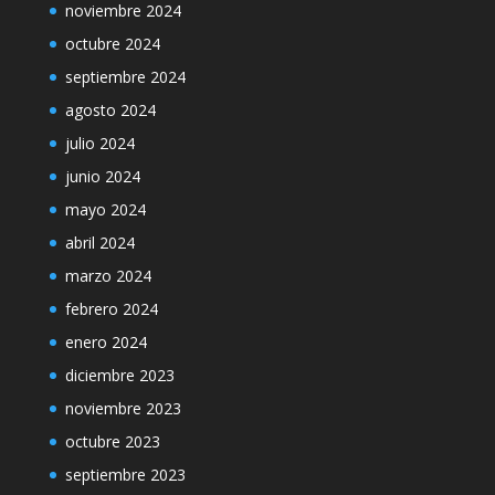
noviembre 2024
octubre 2024
septiembre 2024
agosto 2024
julio 2024
junio 2024
mayo 2024
abril 2024
marzo 2024
febrero 2024
enero 2024
diciembre 2023
noviembre 2023
octubre 2023
septiembre 2023