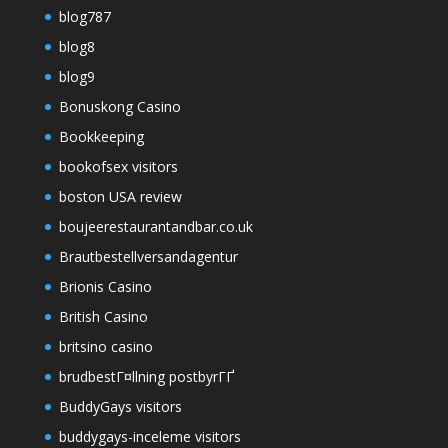
blog787
blog8
blog9
Bonuskong Casino
Bookkeeping
bookofsex visitors
boston USA review
boujeerestaurantandbar.co.uk
Brautbestellversandagentur
Brionis Casino
British Casino
britsino casino
brudbestГ¤llning postbyrГҐ
BuddyGays visitors
buddygays-inceleme visitors