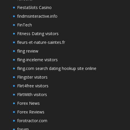
FiestaSlots Casino
findmsinteractive.info
FinTech
Fitness Dating visitors
fleurs-et-nature-saintes.fr
fling review
fling-inceleme visitors
fling.com search dating hookup site online
Flingster visitors
Flirt4free visitors
FlirtWith visitors
Forex News
Forex Reviews
forotractor.com
forum