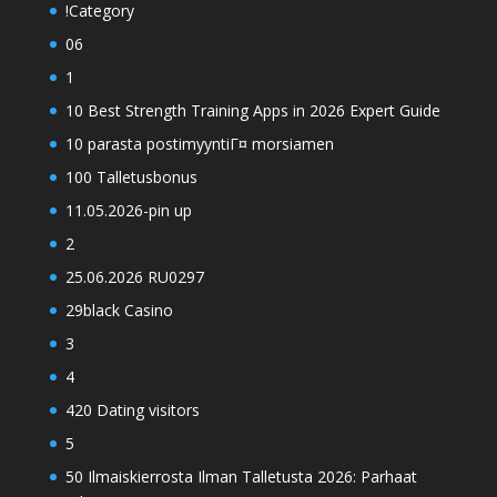
!Category
06
1
10 Best Strength Training Apps in 2026 Expert Guide
10 parasta postimyyntiГ¤ morsiamen
100 Talletusbonus
11.05.2026-pin up
2
25.06.2026 RU0297
29black Casino
3
4
420 Dating visitors
5
50 Ilmaiskierrosta Ilman Talletusta 2026: Parhaat