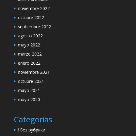
noviembre 2022
octubre 2022
septiembre 2022
agosto 2022
mayo 2022
marzo 2022
enero 2022
noviembre 2021
octubre 2021
mayo 2021
mayo 2020
Categorías
! Без рубрики