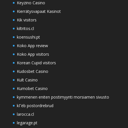
Keyzino Casino
Kierrätysvapaat Kasinot
Kik visitors
kiltritos.cl
koensushi.pt
Koko App review
Koko App visitors
Korean Cupid visitors
Kudosbet Casino
Kult Casino
Kumobet Casino
kymmenen eniten postimyynti morsiamen sivusto
kГёb postordrebrud
larocca.cl
legarage.pt