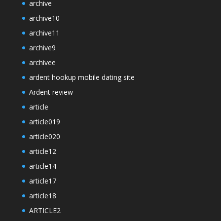
archive
archive10
archive11
archive9
archivee
ardent hookup mobile dating site
Ardent review
article
article019
article020
article12
article14
article17
article18
ARTICLE2