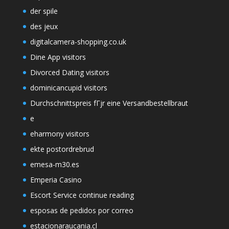
der spile
des jeux
digitalcamera-shopping.co.uk
Dine App visitors
Divorced Dating visitors
dominicancupid visitors
Durchschnittspreis fГјr eine Versandbestellbraut
e
eharmony visitors
ekte postordrebrud
emesa-m30.es
Emperia Casino
Escort Service continue reading
esposas de pedidos por correo
estacionaraucania.cl