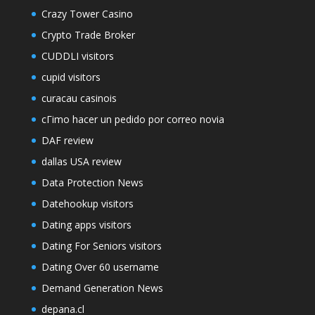
Crazy Tower Сasino
Crypto Trade Broker
CUDDLI visitors
cupid visitors
curacau casinois
cГіmo hacer un pedido por correo novia
DAF review
dallas USA review
Data Protection News
Datehookup visitors
Dating apps visitors
Dating For Seniors visitors
Dating Over 60 username
Demand Generation News
depana.cl