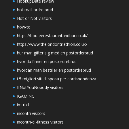
HookupDate review
hot mail ordre brud
Hot or Not visitors
how-to
https://boujeerestaurantandbar.co.uk/
https://www.thelondontriathlon.co.uk/
hur man gifter sig med en postorderbrud
hvor du finner en postordrebrud
hvordan man bestiller en postordrebrud
i 5 migliori siti di sposa per corrispondenza
IfNotYouNobody visitors
IGAMING
imtri.cl
incontri visitors
incontri-di-fitness visitors