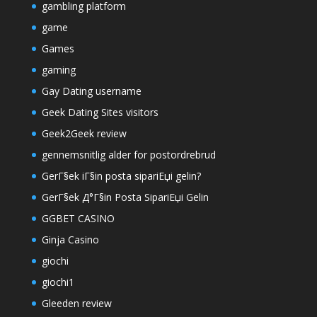
gambling platform
game
Games
gaming
Gay Dating username
Geek Dating Sites visitors
Geek2Geek review
gennemsnitlig alder for postordrebrud
GerГ§ek iГ§in posta sipariЕџi gelin?
GerГ§ek Д°Г§in Posta SipariЕџi Gelin
GGBET CASINO
Ginja Casino
giochi
giochi1
Gleeden review