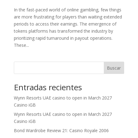
In the fast-paced world of online gambling, few things
are more frustrating for players than waiting extended
periods to access their earnings. The emergence of
tokens platforms has transformed the industry by
prioritizing rapid turnaround in payout operations.
These...
Buscar
Entradas recientes
Wynn Resorts UAE casino to open in March 2027
Casino iGB
Wynn Resorts UAE casino to open in March 2027
Casino iGB
Bond Wardrobe Review 21: Casino Royale 2006