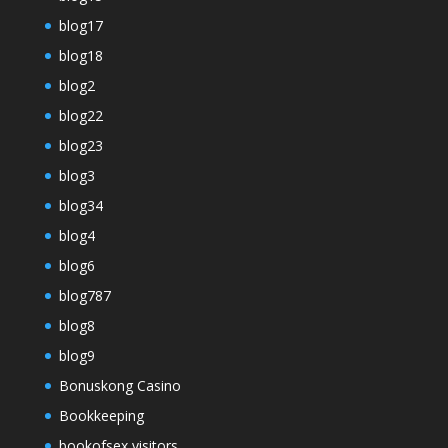
blog17
blog18
blog2
blog22
blog23
blog3
blog34
blog4
blog6
blog787
blog8
blog9
Bonuskong Casino
Bookkeeping
bookofsex visitors