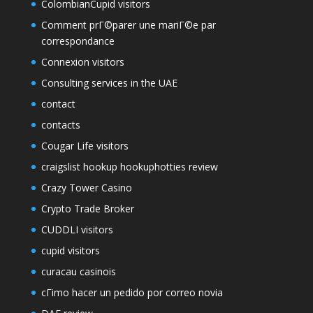
ColombianCupid visitors
Comment prГ©parer une mariГ©e par
correspondance
Connexion visitors
Consulting services in the UAE
contact
contacts
Cougar Life visitors
craigslist hookup hookuphotties review
Crazy Tower Сasino
Crypto Trade Broker
CUDDLI visitors
cupid visitors
curacau casinois
cГіmo hacer un pedido por correo novia