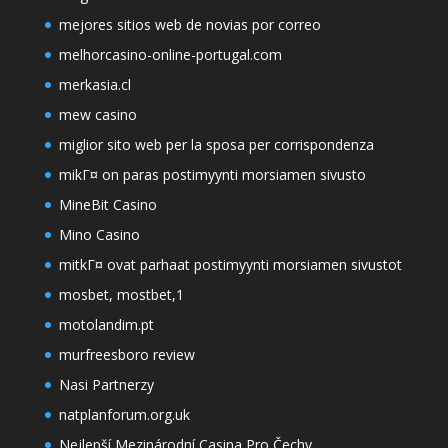
mejores sitios web de novias por correo
melhorcasino-online-portugal.com
merkasia.cl
mew casino
miglior sito web per la sposa per corrispondenza
mikГ¤ on paras postimyynti morsiamen sivusto
MineBit Casino
Mino Casino
mitkГ¤ ovat parhaat postimyynti morsiamen sivustot
mosbet, mostbet,1
motolandim.pt
murfreesboro review
Nasi Partnerzy
natplanforum.org.uk
Nejlepší Mezinárodní Casina Pro Čechy