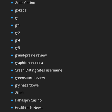
Godz Casino
gokspel
gr
gr1
gr2
gr4
gr5
grand-prairie review
graphicmanual.ca
Green Dating Sites username
greensboro review
gry hazardowe
Gtbet
Hahaspin Casino
Healthtech News