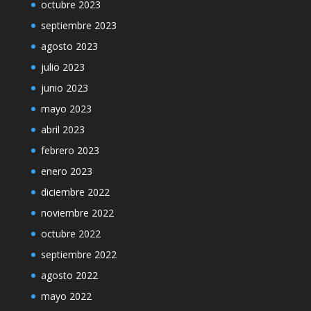
octubre 2023
septiembre 2023
agosto 2023
julio 2023
junio 2023
mayo 2023
abril 2023
febrero 2023
enero 2023
diciembre 2022
noviembre 2022
octubre 2022
septiembre 2022
agosto 2022
mayo 2022