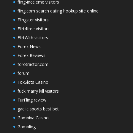
fling-inceleme visitors
fling.com search dating hookup site online
Flingster visitors
Flirt4free visitors
FlirtWith visitors
Forex News
Forex Reviews
forotractor.com
forum
FoxSlots Casino
fuck marry kill visitors
FurFling review
gaelic sports best bet
Gambiva Casino
Gambling