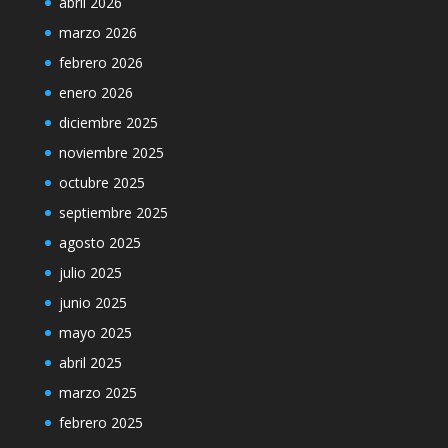
abril 2026
marzo 2026
febrero 2026
enero 2026
diciembre 2025
noviembre 2025
octubre 2025
septiembre 2025
agosto 2025
julio 2025
junio 2025
mayo 2025
abril 2025
marzo 2025
febrero 2025