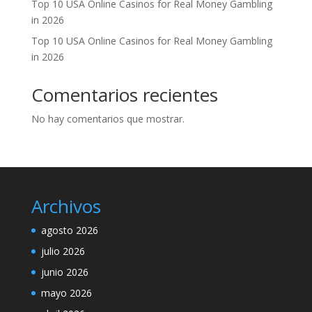
Top 10 USA Online Casinos for Real Money Gambling
in 2026
Top 10 USA Online Casinos for Real Money Gambling
in 2026
Comentarios recientes
No hay comentarios que mostrar.
Archivos
agosto 2026
julio 2026
junio 2026
mayo 2026