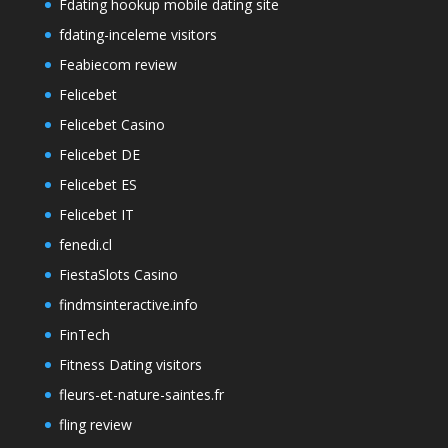
Fdating hookup mobile dating site
fdating-inceleme visitors
Feabiecom review
Felicebet
Felicebet Casino
Felicebet DE
Felicebet ES
Felicebet IT
fenedi.cl
FiestaSlots Casino
findmsinteractive.info
FinTech
Fitness Dating visitors
fleurs-et-nature-saintes.fr
fling review