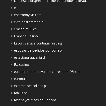
Durchschnittspreis fГјr eine Versandbestellbraut
e
eharmony visitors
ekte postordrebrud
emesa-m30.es
Emperia Casino
Escort Service continue reading
esposas de pedidos por correo
estacionaraucania.cl
EU casino
eu quero uma noiva por correspondГЄncia
eurona.pt
externatoescolinha.pt
fabius.pt
fast payotut casino Canada