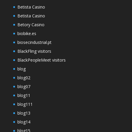
Betista Casino
Betista Casino
Betory Casino
biobike.es
biosecindustrial.pt
BlackFling visitors
BlackPeopleMeet visitors
blog
blog02
blog07
blog11
blog111
blog13
blog14
blog15