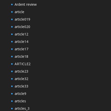
Ardent review
article
article019
article020
article12
article14
article17
article18
ARTICLE2
article23
article32
article33
article9
articles
articles_3