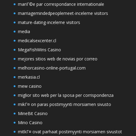
mariГ©e par correspondance internationale
marriagemindedpeoplemeet-inceleme visitors
mature-dating-inceleme visitors
media
medicalsexcenter.cl
MegaFishWins Casino
mejores sitios web de novias por correo
melhorcasino-online-portugal.com
merkasia.cl
mew casino
miglior sito web per la sposa per corrispondenza
mikГ¤ on paras postimyynti morsiamen sivusto
MineBit Casino
Mino Casino
mitkГ¤ ovat parhaat postimyynti morsiamen sivustot