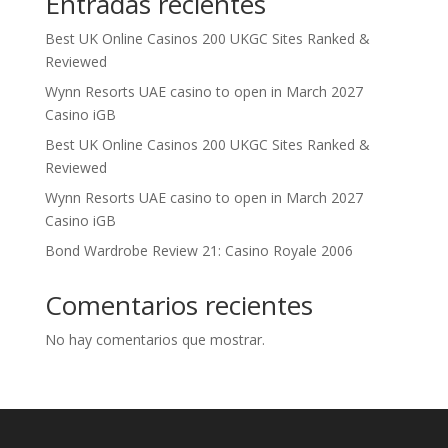
Entradas recientes
Best UK Online Casinos 200 UKGC Sites Ranked &
Reviewed
Wynn Resorts UAE casino to open in March 2027
Casino iGB
Best UK Online Casinos 200 UKGC Sites Ranked &
Reviewed
Wynn Resorts UAE casino to open in March 2027
Casino iGB
Bond Wardrobe Review 21: Casino Royale 2006
Comentarios recientes
No hay comentarios que mostrar.