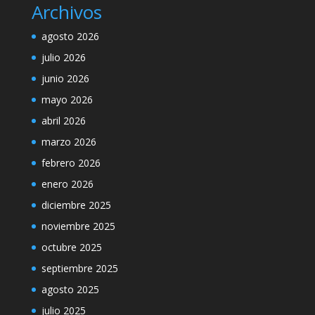
Archivos
agosto 2026
julio 2026
junio 2026
mayo 2026
abril 2026
marzo 2026
febrero 2026
enero 2026
diciembre 2025
noviembre 2025
octubre 2025
septiembre 2025
agosto 2025
julio 2025