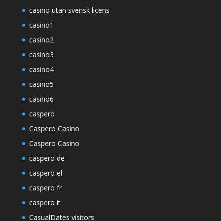
casino utan svensk licens
casino1
casino2
casino3
casino4
casino5
casino6
caspero
Caspero Casino
Caspero Casino
caspero de
caspero el
caspero fr
caspero it
CasualDates visitors