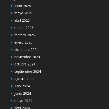
junio 2025
mayo 2025
abril 2025
marzo 2025
febrero 2025
enero 2025
diciembre 2024
noviembre 2024
octubre 2024
septiembre 2024
agosto 2024
julio 2024
junio 2024
mayo 2024
abril 2024