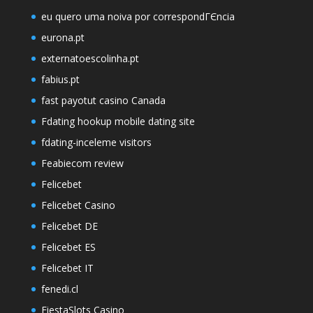
eu quero uma noiva por correspondГЄncia
eurona.pt
externatoescolinha.pt
fabius.pt
fast payotut casino Canada
Fdating hookup mobile dating site
fdating-inceleme visitors
Feabiecom review
Felicebet
Felicebet Casino
Felicebet DE
Felicebet ES
Felicebet IT
fenedi.cl
FiestaSlots Casino