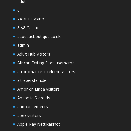
Edut
6
7ABET Casino
8ty8 Casino
acousticboutique.co.uk
admin
Adult Hub visitors
African Dating Sites username
afroromance-inceleme visitors
alt-eberstein.de
Amor en Linea visitors
Anabolic Steroids
announcements
apex visitors
Apple Pay Nettikasinot