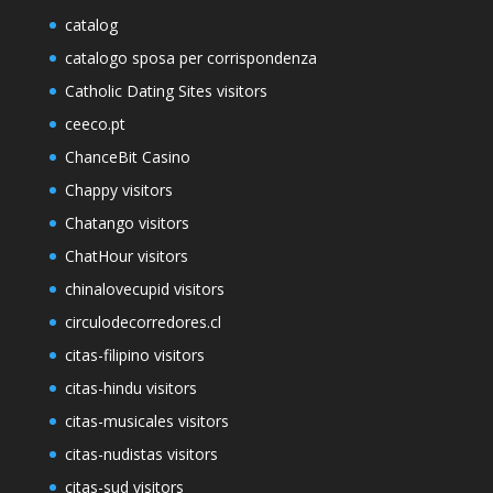
catalog
catalogo sposa per corrispondenza
Catholic Dating Sites visitors
ceeco.pt
ChanceBit Casino
Chappy visitors
Chatango visitors
ChatHour visitors
chinalovecupid visitors
circulodecorredores.cl
citas-filipino visitors
citas-hindu visitors
citas-musicales visitors
citas-nudistas visitors
citas-sud visitors