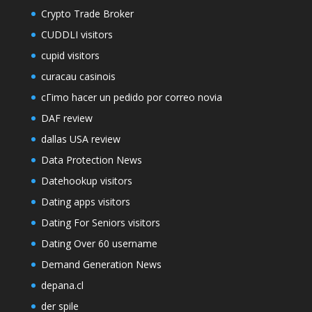
Crypto Trade Broker
CUDDLI visitors
cupid visitors
curacau casinois
cГіmo hacer un pedido por correo novia
DAF review
dallas USA review
Data Protection News
Datehookup visitors
Dating apps visitors
Dating For Seniors visitors
Dating Over 60 username
Demand Generation News
depana.cl
der spile