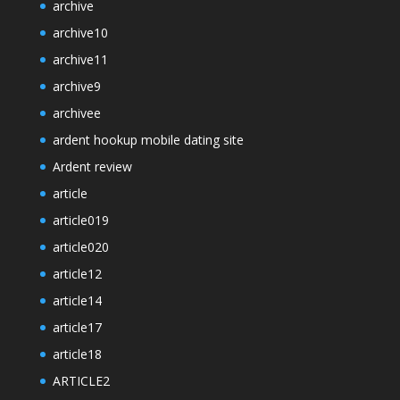
archive
archive10
archive11
archive9
archivee
ardent hookup mobile dating site
Ardent review
article
article019
article020
article12
article14
article17
article18
ARTICLE2