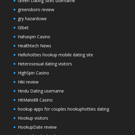
Green Dating Sites username
greensboro review
gry hazardowe
Gtbet
Hahaspin Casino
Healthtech News
Hellohotties hookup mobile dating site
Heterosexual dating visitors
HighSpin Casino
Hiki review
Hindu Dating username
HitMate88 Casino
hookup apps for couples hookuphotties dating
Hookup visitors
HookupDate review