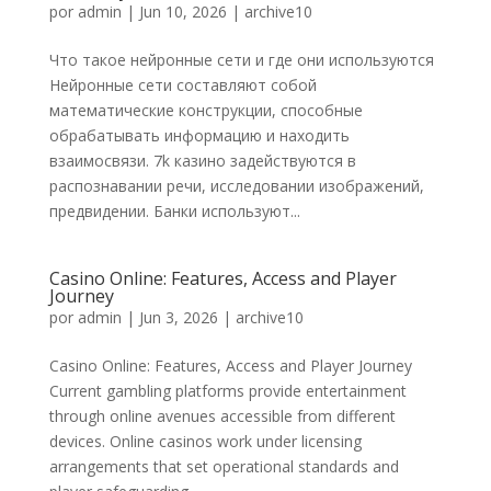
por
admin
|
Jun 10, 2026
|
archive10
Что такое нейронные сети и где они используются
Нейронные сети составляют собой
математические конструкции, способные
обрабатывать информацию и находить
взаимосвязи. 7k казино задействуются в
распознавании речи, исследовании изображений,
предвидении. Банки используют...
Casino Online: Features, Access and Player
Journey
por
admin
|
Jun 3, 2026
|
archive10
Casino Online: Features, Access and Player Journey
Current gambling platforms provide entertainment
through online avenues accessible from different
devices. Online casinos work under licensing
arrangements that set operational standards and