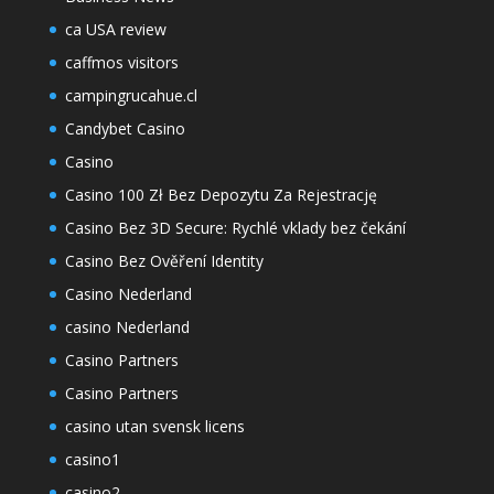
ca USA review
caffmos visitors
campingrucahue.cl
Candybet Casino
Casino
Casino 100 Zł Bez Depozytu Za Rejestrację
Casino Bez 3D Secure: Rychlé vklady bez čekání
Casino Bez Ověření Identity
Casino Nederland
casino Nederland
Casino Partners
Casino Partners
casino utan svensk licens
casino1
casino2