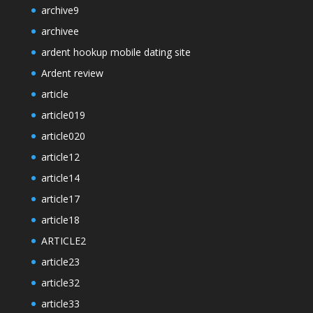
archive9
archivee
ardent hookup mobile dating site
Ardent review
article
article019
article020
article12
article14
article17
article18
ARTICLE2
article23
article32
article33