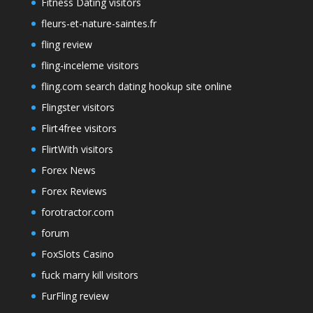
Fitness Dating visitors
fleurs-et-nature-saintes.fr
fling review
fling-inceleme visitors
fling.com search dating hookup site online
Flingster visitors
Flirt4free visitors
FlirtWith visitors
Forex News
Forex Reviews
forotractor.com
forum
FoxSlots Casino
fuck marry kill visitors
FurFling review