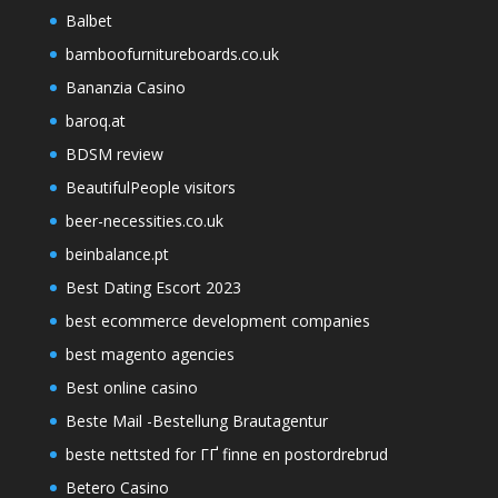
Balbet
bamboofurnitureboards.co.uk
Bananzia Casino
baroq.at
BDSM review
BeautifulPeople visitors
beer-necessities.co.uk
beinbalance.pt
Best Dating Escort 2023
best ecommerce development companies
best magento agencies
Best online casino
Beste Mail -Bestellung Brautagentur
beste nettsted for ГҐ finne en postordrebrud
Betero Casino