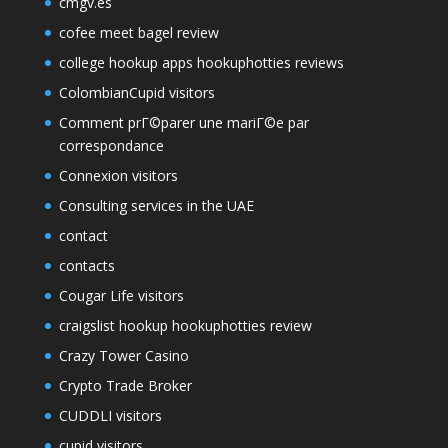
cmgv.es
cofee meet bagel review
college hookup apps hookuphotties reviews
ColombianCupid visitors
Comment prГ©parer une mariГ©e par
correspondance
Connexion visitors
Consulting services in the UAE
contact
contacts
Cougar Life visitors
craigslist hookup hookuphotties review
Crazy Tower Сasino
Crypto Trade Broker
CUDDLI visitors
cupid visitors