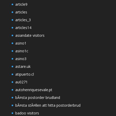
article9
articles
articles_3
articles14
asiandate visitors
asino1
asino1c
asino3
astare.uk
atipuerto.cl
au0271
autohenriquesevale.pt
bÃ¤sta postorder brudland
bÃ¤sta stÃ¤llen att hitta postorderbrud
badoo visitors