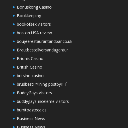
Bonuskong Casino
Bookkeeping
bookofsex visitors
boston USA review
boujeerestaurantandbar.co.uk
Brautbestellversandagentur
Brionis Casino
British Casino
britsino casino
brudbestГ¤llning postbyrГҐ
BuddyGays visitors
buddygays-inceleme visitors
burritoazteca.es
Business News
Business News