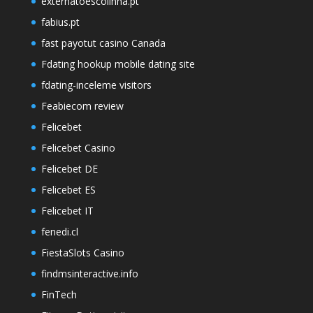
externatoescolinha.pt
fabius.pt
fast payotut casino Canada
Fdating hookup mobile dating site
fdating-inceleme visitors
Feabiecom review
Felicebet
Felicebet Casino
Felicebet DE
Felicebet ES
Felicebet IT
fenedi.cl
FiestaSlots Casino
findmsinteractive.info
FinTech