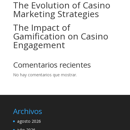
The Evolution of Casino
Marketing Strategies
The Impact of
Gamification on Casino
Engagement
Comentarios recientes
No hay comentarios que mostrar.
Archivos
agosto 2026
julio 2026