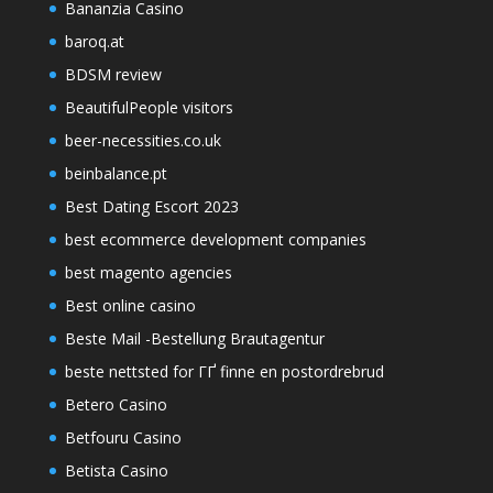
Bananzia Casino
baroq.at
BDSM review
BeautifulPeople visitors
beer-necessities.co.uk
beinbalance.pt
Best Dating Escort 2023
best ecommerce development companies
best magento agencies
Best online casino
Beste Mail -Bestellung Brautagentur
beste nettsted for ГҐ finne en postordrebrud
Betero Casino
Betfouru Casino
Betista Casino