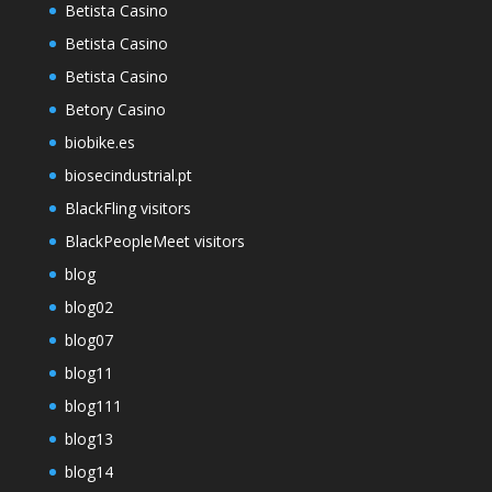
Betista Casino
Betista Casino
Betista Casino
Betory Casino
biobike.es
biosecindustrial.pt
BlackFling visitors
BlackPeopleMeet visitors
blog
blog02
blog07
blog11
blog111
blog13
blog14