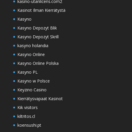
kasino-utanlicens.com2
Kasinot Ilman Kierrätystä
Kasyno
Kasyno Depozyt Blik
Kasyno Depozyt Skrill
kasyno holandia
Kasyno Online
Kasyno Online Polska
Kasyno PL
Kasyno w Polsce
Keyzino Casino
Kierrätysvapaat Kasinot
Kik visitors
kiltritos.cl
koensushi.pt