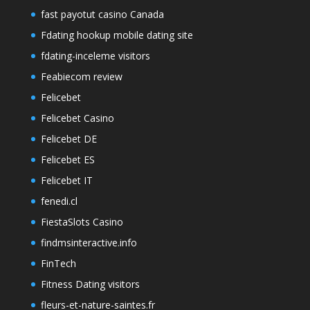
fast payotut casino Canada
Fdating hookup mobile dating site
fdating-inceleme visitors
Feabiecom review
Felicebet
Felicebet Casino
Felicebet DE
Felicebet ES
Felicebet IT
fenedi.cl
FiestaSlots Casino
findmsinteractive.info
FinTech
Fitness Dating visitors
fleurs-et-nature-saintes.fr