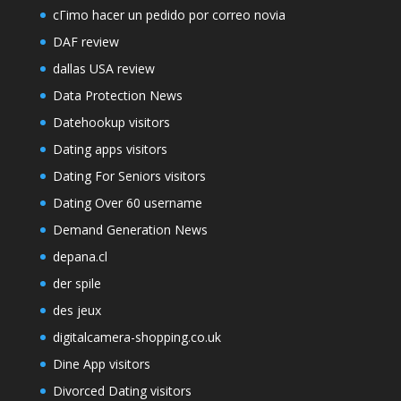
cГіmo hacer un pedido por correo novia
DAF review
dallas USA review
Data Protection News
Datehookup visitors
Dating apps visitors
Dating For Seniors visitors
Dating Over 60 username
Demand Generation News
depana.cl
der spile
des jeux
digitalcamera-shopping.co.uk
Dine App visitors
Divorced Dating visitors