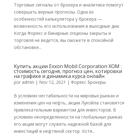
Торговые сигналы от брокера и аналитика помогут
совершать верные прогнозы. Одна из
особенностей калькулятора у брокера —
возможность его использования в выходные дни.
Когда Форекс и бинарные опционы закрыты и
торговля не ведется, вы сможете в спокойной
обстановке...
Купить акции Exxon Mobil Corporation XOM :
стоимость сегодня, прогноз цен, котировки
на графике и динамика курса онлайн
por
admin
|
Nov 12, 2021
|
Форекс Брокеры
В условиях нестабильности на мировых рынках и
изменения цен на нефть, акции Лукойла становятся
привлекательным вариантом для инвесторов. В
условиях неопределенности на глобальных рынках
его акции могут служить надежной базой для
инвестиций в нефтяной сектор. Хотя...