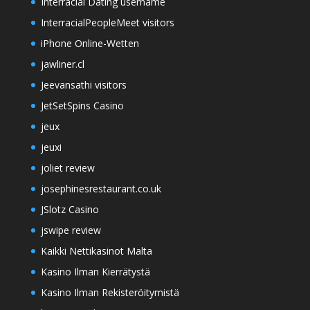
Interracial Dating username
InterracialPeopleMeet visitors
iPhone Online-Wetten
jawliner.cl
Jeevansathi visitors
JetSetSpins Casino
jeux
jeuxi
joliet review
josephinesrestaurant.co.uk
JSlotz Casino
jswipe review
Kaikki Nettikasinot Malta
Kasino Ilman Kierrätystä
Kasino Ilman Rekisteröitymistä