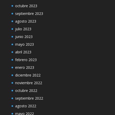
octubre 2023
septiembre 2023
agosto 2023
julio 2023
junio 2023
mayo 2023
abril 2023
febrero 2023
enero 2023
diciembre 2022
noviembre 2022
octubre 2022
septiembre 2022
agosto 2022
mayo 2022